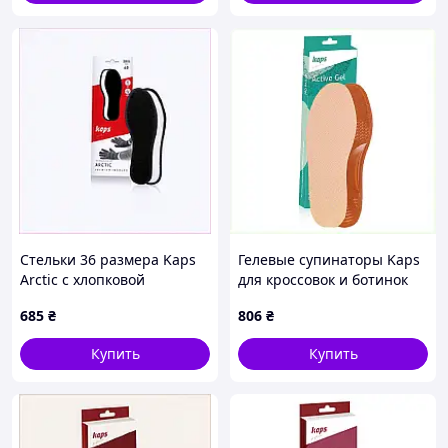
Стельки 36 размера Kaps
Гелевые супинаторы Kaps
Arctic с хлопковой
для кроссовок и ботинок
отделкой 6739T945C
45-46 6XH6113H16
685
₴
806
₴
Купить
Купить