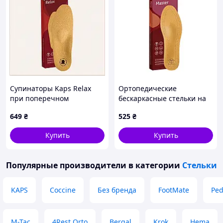
Супинаторы Kaps Relax
Ортопедические
при поперечном
бескаркасные стельки на
плоскостопии 41,
латексном основании Kaps
649
₴
525
₴
6A6B11370
Master 44
Купить
Купить
Популярные производители
в категории
Стельки
KAPS
Coccine
Без бренда
FootMate
Pe
M-Tac
4Rest Orto
Bergal
Krok
Hema