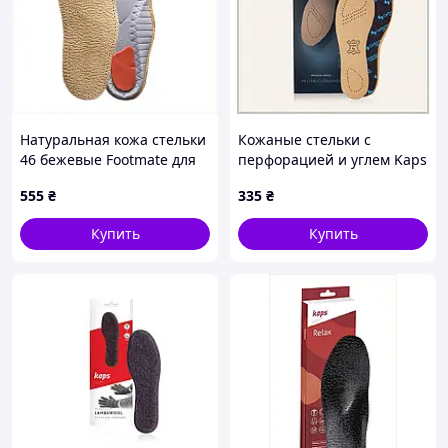
Натуральная кожа стельки
Кожаные стельки с
46 бежевые Footmate для
перфорацией и углем Kaps
разгрузки стопы,
C67P45T973
555
₴
335
₴
8B79971HT4
Купить
Купить