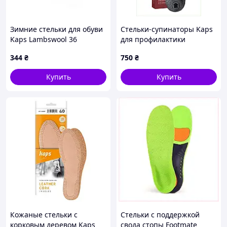
Зимние стельки для обуви
Стельки-супинаторы Kaps
Kaps Lambswool 36
для профилактики
деформаций 35 6595HT874
344
₴
750
₴
Купить
Купить
Кожаные стельки с
Стельки с поддержкой
корковым деревом Kaps
свода стопы Footmate