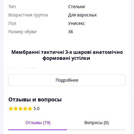
Тип
Стельки
Возрастная группа
Для взрослых
Пол
Унисекс
Размер обуви
36
Мембранні тактичні 3-х шарові анатомічно
формовані устілки
У‌стілки "MBR" виготовлені із повітряпроникних,
водовідвідних матеріалів, які забезпечують комфорт
Подробнее
для Ваших ніг, а посилений шар утеплювачів надійно
зберігає тепло всередині взуття.
Також дані устілки можна обрізати, що важливо для
Отзывы и вопросы
ідеальної посадки по формі та розміру
5.0
Сезон:
зима, весна-осінь
Складаються із 3- шарів:
Отзывы (19)
Вопросы (0)
➡️ Верхній шар: мембрана