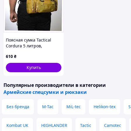
Поясная сумка Tactical
Cordura 5 литров,
49M4225T6
610
₴
Купить
Популярные производители
в категории
Армейские спецсумки и рюкзаки
Без бренда
M-Tac
MiL-tec
Helikon-tex
S
Kombat UK
HIGHLANDER
Tactic
Camotec