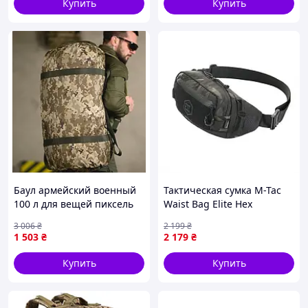
Купить
Купить
Баул армейский военный
Тактическая сумка M-Tac
100 л для вещей пиксель
Waist Bag Elite Hex
BUN-39
Multicam Black
3 006
₴
2 199
₴
1 503
₴
2 179
₴
Купить
Купить