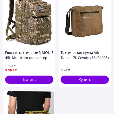
Рюкзак тактический MOLLE
Тактическая сумка Vik-
45L Multicam полиэстер
Tailor 17L Coyote (38404005)
600D, зона MOLLE, много
1 804
₴
отделений, удобные лямки
1 503
₴
539
₴
Купить
Купить