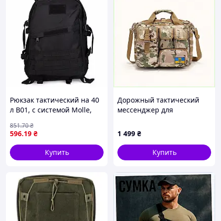
Рюкзак тактический на 40
Дорожный тактический
л B01, с системой Molle,
мессенджер для
Черный / Туристический
документов А4 Solve
851
.70
₴
рюкзак
8H670H259
596
.19
₴
1 499
₴
Купить
Купить
Преимущества:
✓ Дышащая сетка
✓ Полная настройка
✓ Вместительный