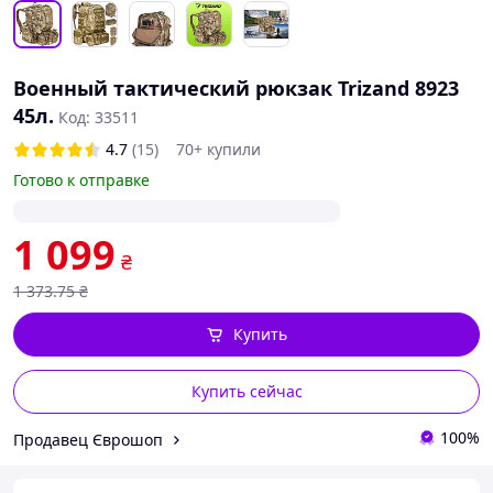
Военный тактический рюкзак Trizand 8923
45л.
Код: 33511
4.7
(15)
70+ купили
Готово к отправке
1 099
₴
1 373
.75
₴
Купить
Купить сейчас
100%
Продавец Єврошоп