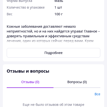
Форма выпуска
Мазь
Количество в упаковке
1 шт
Вес
100 г
Кожные заболевания доставляют немало
неприятностей, но и на них найдется управа! Главное –
доверять правильным и эффективным средствам
лечения, один из которых сейчас перед вами. Крем
«Солидерм» от ТМ «Элиф» – это натуральный препарат
на основе солидола, предназначенный для устранения
Подробнее
причины и симптомов различных дерматологических
заболеваний. Так, продукт нашего собственного
производства успешно борется с дерматитами,
экземой, псориазом, кожной аллергией и т. п. В его
Отзывы и вопросы
составе – только натуральные экологически чистые
составляющие, поэтому крем почти не имеет
Отзывы (0)
Вопросы (0)
противопоказаний (если только у вас не наблюдается
индивидуальной непереносимости какого-то
компонента). Средство поставляется в герметично
Все
закрытой баночке весом 100 г.
Еще не было отзывов об этом товаре
Состав: Солидол, эфирное масло мяты, рициновое