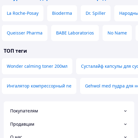
La Roche-Posay
Bioderma
Dr. Spiller
Народны
Queisser Pharma
BABE Laboratorios
No Name
ТОП теги
Wonder calming toner 200мл
Сусталайф капсулы для су
Ингалятор компрессорный ne
Gehwol med пудра для н
Покупателям
Продавцам
О нас