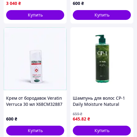
с витамином С и
M68328E87
3 040
₴
600
₴
гиалуроновой кислотой, 50
мл
Купить
Купить
Крем от бородавок Veratin
Шампунь для волос CP-1
Verruca 30 мл X68CM32887
Daily Moisture Natural
Shampoo 500 мл -
659
₴
натуральный
600
₴
645
.82
₴
увлажняющий шампунь
для ежедневного ухода,
Купить
Купить
сухого,