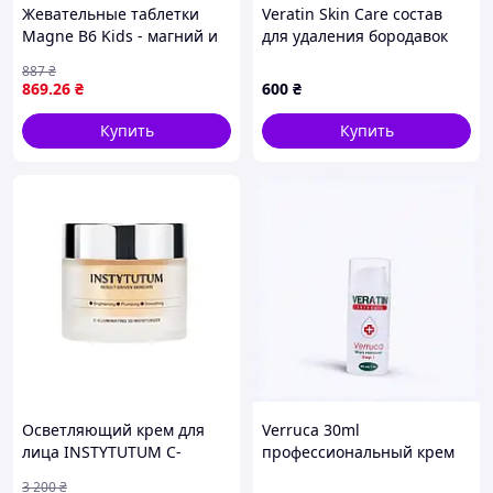
Жевательные таблетки
Veratin Skin Care состав
Magne B6 Kids - магний и
для удаления бородавок
витамин B6 для детей, 30
30мл, 6TH832887
887
₴
шт
869
.26
₴
600
₴
Купить
Купить
Осветляющий крем для
Verruca 30ml
лица INSTYTUTUM C-
профессиональный крем
Illuminating 3D Moisturizer
для удаления бородавок
3 200
₴