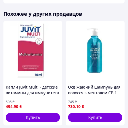
Похожее у других продавцов
Капли Juvit Multi - детские
Освіжаючий шампунь для
витамины для иммунитета
волосся з ментолом CP-1
и роста, 10 мл
Cool Mint Shampoo Head
505
₴
745
₴
Spa , 500 мл
494
.90
₴
730
.10
₴
Купить
Купить