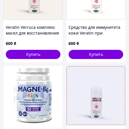
Veratin Verruca комплекс
Средство для иммунитета
масел для восстановления
кожи Veratin при
кожи, 6832E887T
папилломах 683288E7M
600
₴
600
₴
Купить
Купить