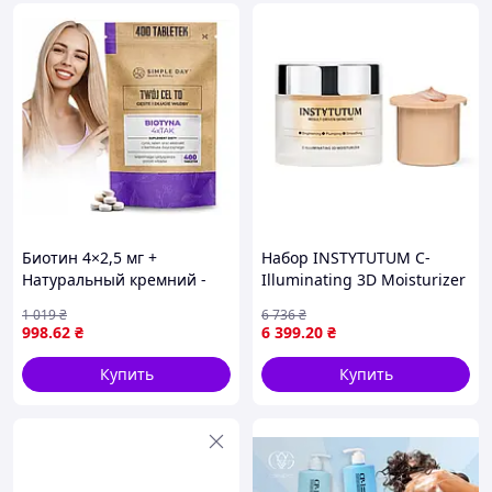
Биотин 4×2,5 мг +
Набор INSTYTUTUM C-
Натуральный кремний -
Illuminating 3D Moisturizer
для волос, кожи и ногтей,
50 мл + рефилл C-
1 019
₴
6 736
₴
400 таблеток
Illuminating 3D Moisturizer
998
.62
₴
6 399
.20
₴
Купить
Купить