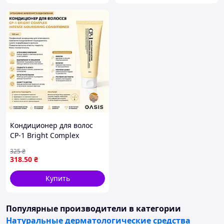
Кондиционер для волос
CP-1 Bright Complex
Intense Nourishing
325
₴
Conditioner 100 мл -
318
.50
₴
интенсивно питательный
кондиционер с кератином,
Купить
Популярные производители
в категории
Натуральные дерматологические средства