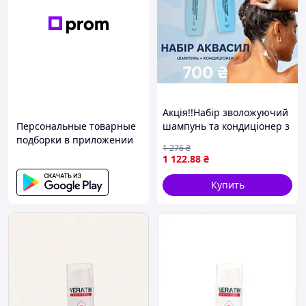
Акція!!Набір зволожуючий
Персональные товарные
шампунь та кондиціонер з
подборки в приложении
акваксилом CP-1 Aquaxyl
1 276
₴
Complex Intense Moisture
1 122
.88
₴
500ml
Купить