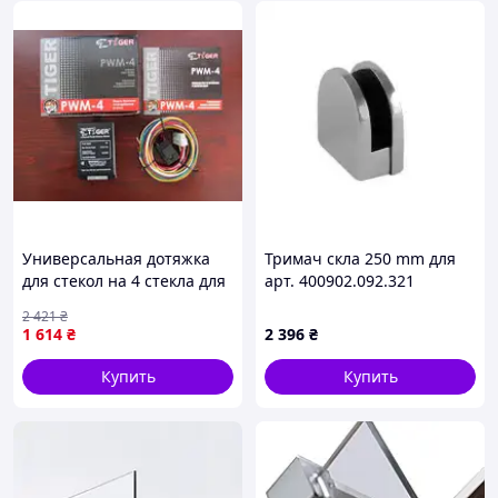
Универсальная дотяжка
Тримач скла 250 mm для
для стекол на 4 стекла для
арт. 400902.092.321
надежной фиксации в
2 421
₴
строительстве и ремонте
1 614
₴
2 396
₴
FLAME
Купить
Купить