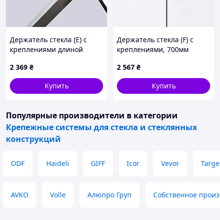
Держатель стекла (Е) с
Держатель стекла (F) с
креплениями длиной
креплениями, 700мм
400мм
2 369
₴
2 567
₴
Купить
Купить
Популярные производители
в категории
Крепежные системы для стекла и стеклянных
конструкций
ODF
Haideli
GIFF
Icor
Vevor
Targe
AVKO
Volle
Алюпро Груп
Собственное произ