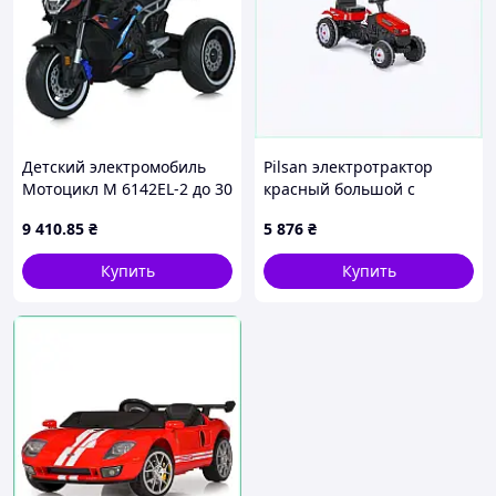
Детский электромобиль
Pilsan электротрактор
Мотоцикл M 6142EL-2 до 30
красный большой с
кг
грузоподъемностью 50кг,
9 410
.85
₴
5 876
₴
8802K5X06
Купить
Купить