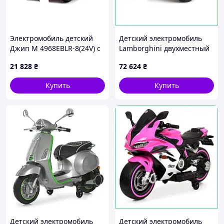
Электромобиль детский
Детский электромобиль
Джип M 4968EBLR-8(24V) с
Lamborghini двухместный
музыкой и светом
резиновые колеса 24V до
21 828
₴
72 624
₴
100 кг надувные шины
дисковый тормоз
Купить
Купить
Детский электромобиль
Детский электромобиль