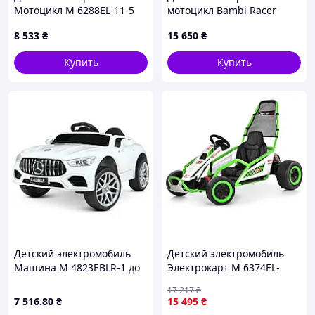
Мотоцикл M 6288EL-11-5
мотоцикл Bambi Racer
до 30 кг
кожаное сиденье колеса
8 533
₴
15 650
₴
EVA от 3 до 8 лет на
аккумуляторе 12V
Купить
Купить
Детский электромобиль
Детский электромобиль
Машина M 4823EBLR-1 до
Электрокарт M 6374EL-
30 кг
5(24V) до 50 кг
17 217
₴
7 516
.80
₴
15 495
₴