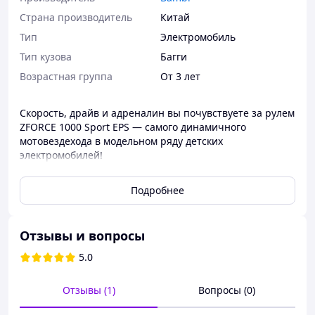
Страна производитель
Китай
Тип
Электромобиль
Тип кузова
Багги
Возрастная группа
От 3 лет
Скорость, драйв и адреналин вы почувствуете за рулем
ZFORCE 1000 Sport EPS — cамого динамичного
мотовездехода в модельном ряду детских
электромобилей!
Просто шакарная и особенная модель для маленьких
Подробнее
гонщиков обладает такими характеристиками:
мотовездеход имеет 2 посадочных места с
ремнями безопасности на каждое сиденье;
Отзывы и вопросы
управление с помощью пульта дистанционного
5.0
управления 2,4 G или управление из салона
электромобиля;
Отзывы (1)
Вопросы (0)
мотовездеход является полноприводной
машиной, т.е. в комплекте 4 мотора по 80W;