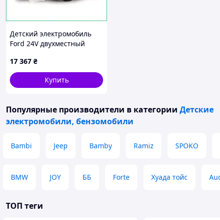
Детский электромобиль
Ford 24V двухместный
кожаное сиденье EVA
17 367
₴
колеса мощный 150W с
пультом управления
Купить
Популярные производители
в категории
Детские
электромобили, бензомобили
Bambi
Jeep
Bamby
Ramiz
SPOKO
BMW
JOY
ББ
Forte
Хуада тойс
Au
ТОП теги