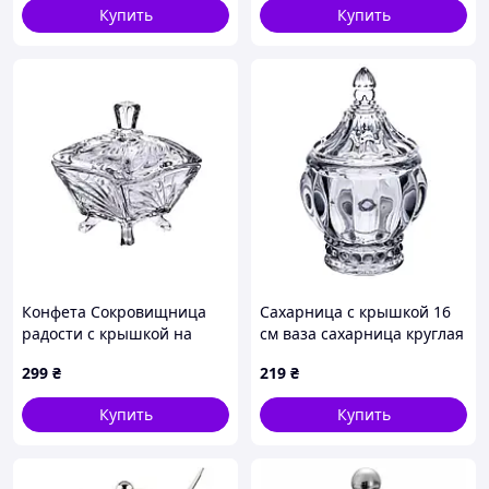
Купить
Купить
Конфета Сокровищница
Сахарница с крышкой 16
радости с крышкой на
см ваза сахарница круглая
ножках SD20386 ТМ PRC
стеклянная HP-4-107
299
₴
219
₴
Сахарница поставляется с ложкой, что
Купить
Купить
обеспечивает удобство при доставании сахара и
его дозировке. Ложка легко размещается на
крышке или внутри сахарницы, что позволяет