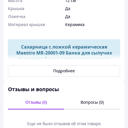
Высота
12 см
Крышка
Да
Ложечка
Да
Материал крышки
Керамика
Сахарница с ложкой керамическая
Maestro MR-20001-09 Банка для сыпучих
продуктов Банка для хранения сахара
Подробнее
Звоните/пишите в любое время, наш
менеджер с радостью ответит на все Ваши
вопросы:)
Отзывы и вопросы
Отправка посылок происходит на
Отзывы (0)
Вопросы (0)
протяжении 1-3х дней, все товары перед
отправкой внимательно проверяются,
просим всех наших клиентов хорошо
проверять товары на почте при получении!)
Еще не было отзывов об этом товаре