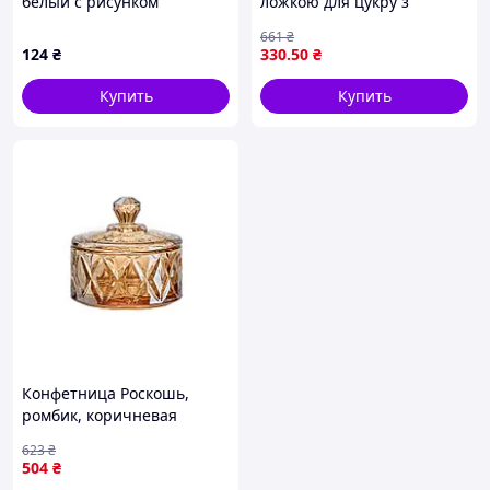
белый с рисунком
ложкою для цукру з
ZF3528CR ТМ INTEROS
бамбуковою кришкою
661
₴
стильна для сервірування
124
₴
330
.50
₴
столу
Купить
Купить
Конфетница Роскошь,
ромбик, коричневая
SD20353 ТМ PRC
623
₴
504
₴