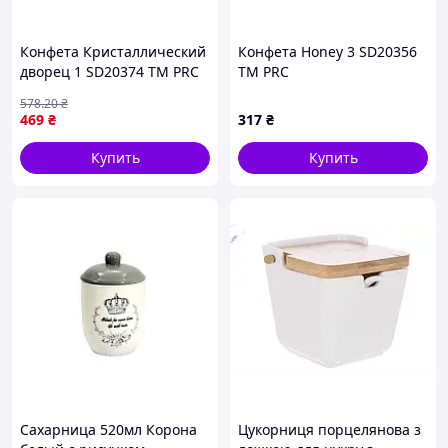
Конфета Кристаллический
Конфета Honey 3 SD20356
дворец 1 SD20374 ТМ PRC
ТМ PRC
578
.20
₴
469
₴
317
₴
Купить
Купить
Сахарница 520мл Корона
Цукорниця порцелянова з