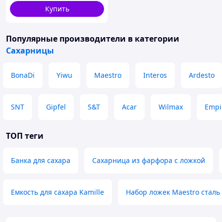
Купить
Популярные производители
в категории
Сахарницы
BonaDi
Yiwu
Maestro
Interos
Ardesto
SNT
Gipfel
S&T
Acar
Wilmax
Empi
ТОП теги
Банка для сахара
Сахарница из фарфора с ложкой
Емкость для сахара Kamille
Набор ложек Maestro сталь