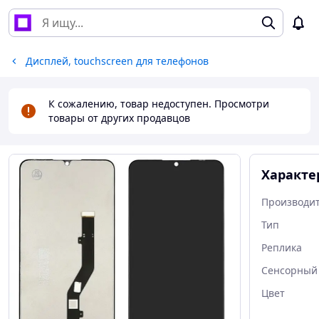
Дисплей, touchscreen для телефонов
К сожалению, товар недоступен. Просмотри
товары от других продавцов
Характе
Производи
Тип
Реплика
Сенсорный
Цвет