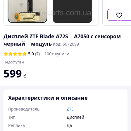
Дисплей ZTE Blade A72S | A7050 с сенсором
черный | модуль
Код: 6072099
5.0
(7)
100+ купили
Недоступен
599
₴
Характеристики и описание
Производитель
ZTE
Тип
Дисплей
Реплика
Да