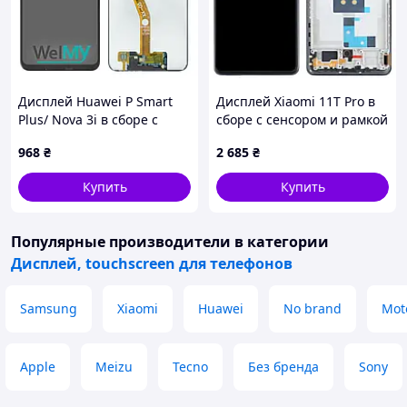
Дисплей Huawei P Smart
Дисплей Xiaomi 11T Pro в
Plus/ Nova 3i в сборе с
сборе с сенсором и рамкой
сенсором black (Welmy)
Meteorite Gray Original PRC
968
₴
2 685
₴
Купить
Купить
Популярные производители
в категории
Дисплей, touchscreen для телефонов
Samsung
Xiaomi
Huawei
No brand
Mot
Apple
Meizu
Tecno
Без бренда
Sony