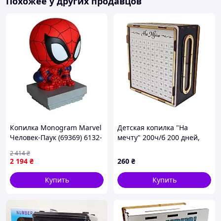
Похожее у других продавцов
Копилка Monogram Marvel
Детская копилка "На
Человек-Паук (69369) 6132-
мечту" 200ч/б 200 дней,
DS
черно-белая с окошком
2 414
₴
2 194
₴
260
₴
Купить
Купить