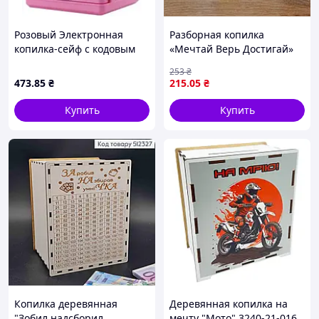
Розовый Электронная
Разборная копилка
копилка-сейф с кодовым
«Мечтай Верь Достигай»
замком
для школьника на 1
253
₴
сентября, 12 см
473
.85
₴
215
.05
₴
Купить
Купить
Копилка деревянная
Деревянная копилка на
"Зобил надсборил
мечту "Мото" 3240-21-016,