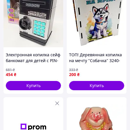
Электронная копилка сейф
ТОП! Деревянная копилка
банкомат для детей с PIN-
на мечту "Собачка" 3240-
кодом, автоматический
21-024, 17х15 см 200 дней -
681
₴
333
₴
прием банкнот и монет
(gHome)
454
₴
200
₴
Black
Купить
Купить