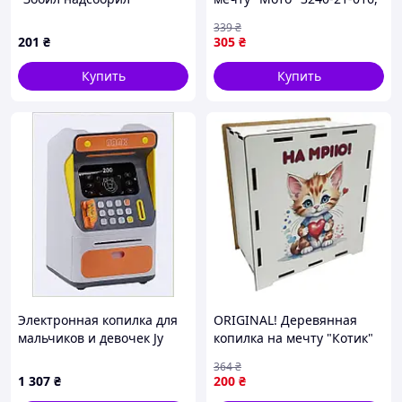
умничка", с календарем,
17х15 см 200 дней
339
₴
20*20*16см, ручная
201
₴
305
₴
работа, Украина
Купить
Купить
Электронная копилка для
ORIGINAL! Деревянная
мальчиков и девочек Jy
копилка на мечту "Котик"
Toys, 8679XC465
3240-21-008, 17х15 см 200
364
₴
дней - Качество! Гарантия!
1 307
₴
200
₴
MegaTorg.com.ua