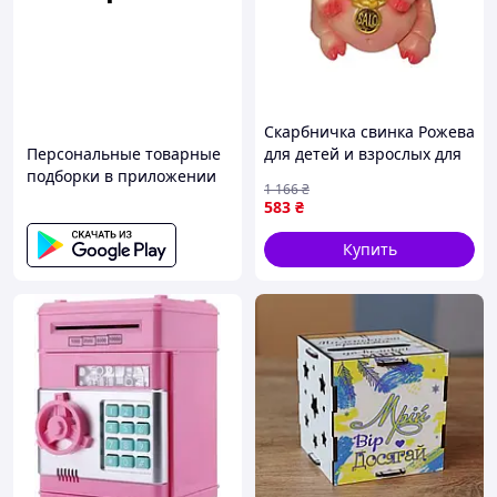
Скарбничка свинка Рожева
Персональные товарные
для детей и взрослых для
подборки в приложении
хранения монет и мелочи
1 166
₴
24см ТМ ADEKO
583
₴
Купить