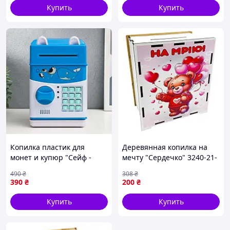
Купить
Купить
Копилка пластик для
Деревянная копилка на
монет и купюр "Сейф -
мечту "Сердечко" 3240-21-
Кит" кодовый замок, звук
020, 17х15 см 200 дней
490
₴
308
₴
3АА 20,5х13х12 см
390
₴
200
₴
Купить
Купить