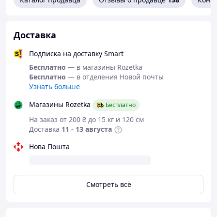
Преимущества
✅ Патриотический дизайн
Доставка
✅ Качественный металл и покраска
✅ Надежно держится на поверхности
Подписка на доставку Smart
✅ Идея для подарка и сувенира
✅ Компактный размер
Бесплатно
— в магазины Rozetka
✅ Долговечность
Бесплатно
— в отделения Новой почты
Узнать больше
Магазины Rozetka
Бесплатно
На заказ от 200 ₴ до 15 кг и 120 см
Доставка
11 - 13 августа
Нова Пошта
Смотреть всё