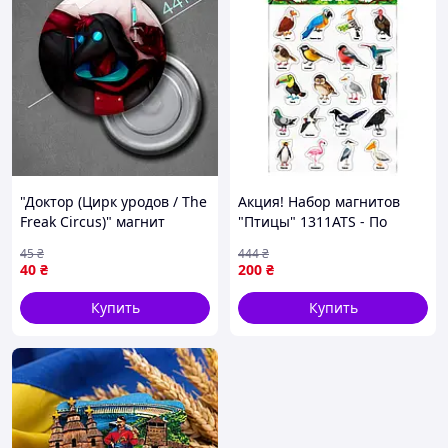
"Доктор (Цирк уродов / The
Акция! Набор магнитов
Freak Circus)" магнит
"Птицы" 1311ATS - По
круглый Ø44 мм
лучшей цене!
45
₴
444
₴
40
₴
200
₴
Купить
Купить