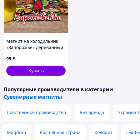
Магнит на холодильник
«Запорожье» деревянный
8,5×7,5 см – сувенир с
95
₴
достопримечательностями
Запорожья, подарок
Купить
туристу
Популярные производители
в категории
Сувенирные магниты
Собственное производство
Без бренда
Украина 
Magdum
Волшебная страна
Колорит
Leade