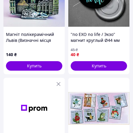
Магніт полікерамічний
"no EXO no life / Экзо"
Львів (Визначні місця
магнит круглый Ø44 мм
патіна)
45
₴
140
₴
40
₴
Купить
Купить