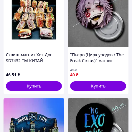
Сквиш-магнит Хот-Дог
"Пьеро (Цирк уродов / The
SD7432 ТМ КИТАЙ
Freak Circus)" магнит
круглый Ø44 мм
45
₴
46
.51
₴
40
₴
Купить
Купить