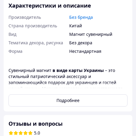
Характеристики и описание
Производитель
Без бренда
Страна производитель
Китай
Вид
Магнит сувенирный
Тематика декора, рисунка
Без декора
Форма
Нестандартная
Сувенирный магнит
в виде карты Украины
– это
стильный патриотический аксессуар и
запоминающийся подарок для украинцев и гостей
нашей страны. Магнит изготовлен из
качественного
металла
, имеет четкое окрашивание в
желто-голубых
Подробнее
цветах флага Украины
украшенный
гербом України
— Тризубом
и надписью
Ukrainе
.
Благодаря прочной металлической основе и
качественному магнитному слою, изделие
надежно
Отзывы и вопросы
держится на холодильнике
или любой
5.0
металлической поверхности. Компактный размер