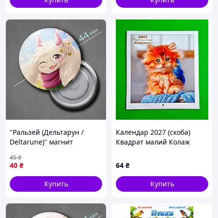
"Ральзей (Дельтарун /
Календар 2027 (скоба)
Deltarune)" магнит
Квадрат малий Колаж
круглый Ø44 мм
Кошенята
45
₴
40
₴
64
₴
Купить
Купить