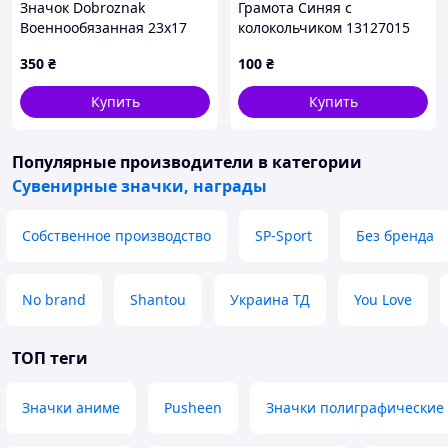
Значок Dobroznak
Грамота Синяя с
Военнообязанная 23х17
колокольчиком 13127015
мм (6298)
А4, бумага мелованная 150
350
₴
100
₴
г/м2 матовая
Купить
Купить
Популярные производители
в категории
Сувенирные значки, награды
Собственное производство
SP-Sport
Без бренда
No brand
Shantou
Украина ТД
You Love
ТОП теги
Значки аниме
Pusheen
Значки полиграфические