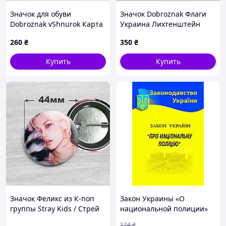
Значок для обуви
Значок Dobroznak Флаги
Dobroznak vShnurok Карта
Украина Лихтенштейн
Украины с сердцем 45х22
26х17 мм (6355)
260
₴
350
₴
мм Желто-голубой (3072)
Купить
Купить
Значок Феликс из К-поп
Закон Украины «О
группы Stray Kids / Стрей
национальной полиции»
Кидс. №51. 44мм
124
₴