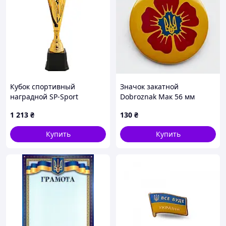
Кубок спортивный
Значок закатной
наградной SP-Sport
Dobroznak Мак 56 мм
Football JZ23346B
Разноцветный (7214)
1 213
₴
130
₴
Купить
Купить