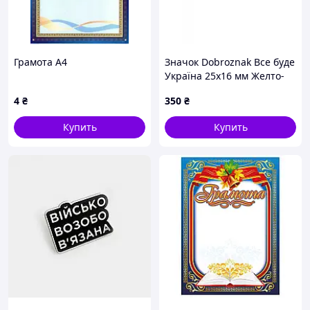
Грамота А4
Значок Dobroznak Все буде
Україна 25х16 мм Желто-
голубой (6018)
4
₴
350
₴
Купить
Купить