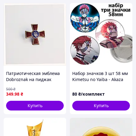
Патриотическая эмблема
Набор значков 3 шт 58 мм
Dobroznak на пиджак
Kimetsu no Yaiba - Akaza
22х22 мм, 855232MA3
500
₴
349
.98
₴
80
₴/комплект
Купить
Купить