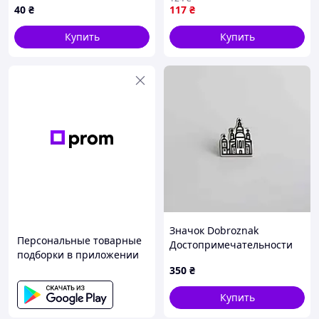
40
₴
117
₴
Купить
Купить
Значок Dobroznak
Персональные товарные
Достопримечательности
подборки в приложении
Киева Замок Ричарда -
350
₴
Львиное сердце 16х16 мм
Серебристый (5957)
Купить