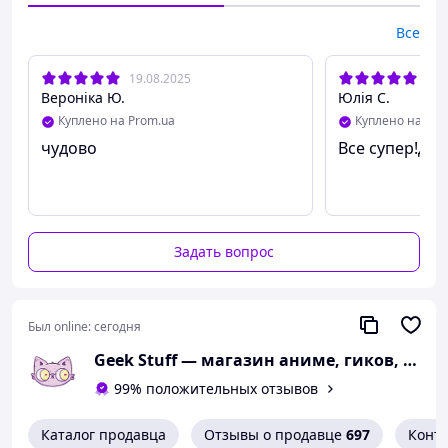
Все
19.08.2025
17.
Вероніка Ю.
Юлія С.
Куплено на Prom.ua
Куплено на Pro
чудово
Все супер!Дяк
Задать вопрос
Был online:
сегодня
Geek Stuff — магазин аниме, гиков, Kpop товаров. Сувениры с вашим принтом и полиграфия
99% положительных отзывов
Каталог продавца
Отзывы о продавце
697
Конт