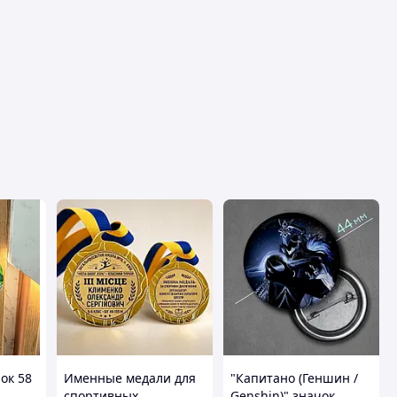
ок 58
Именные медали для
"Капитано (Геншин /
спортивных
Genshin)" значок