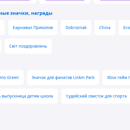
ные значки, награды
Карнавал Приколов
Dobroznak
China
Ec
Світ поздоровлень
amo Green
Значок для фанатов Linkin Park
Xbox гейм 
 выпускница детям школа
'судейский свисток для спорта