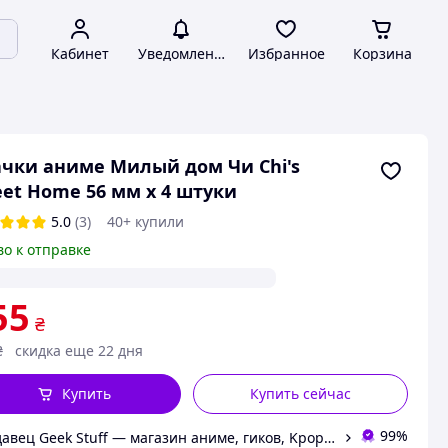
Кабинет
Уведомления
Избранное
Корзина
чки аниме Милый дом Чи Chi's
et Home 56 мм х 4 штуки
5.0
(3)
40+ купили
во к отправке
55
₴
₴
скидка еще 22 дня
Купить
Купить сейчас
99%
Продавец Geek Stuff — магазин аниме, гиков, Kpop товаров. Сувениры с вашим принтом и полиграфия