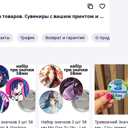
Geek Stuff — магазин аниме, гиков, Kpop товаров. Сувениры с вашим принтом и полиграфия
такты
График
Возврат и гарантия
О продавце
 значков 3 шт 58
Набор значков 3 шт 58
Тривожний Знач
ty & Stocking
мм Mo Dao Zu Shi - Lan
мм - Стіч зелені