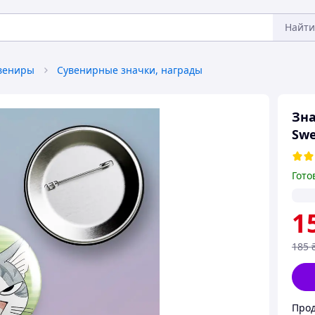
Найти
увениры
Сувенирные значки, награды
Зна
Swe
Гото
1
185