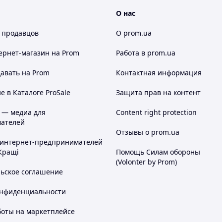
О нас
 продавцов
О prom.ua
ернет-магазин
на Prom
Работа в prom.ua
авать на Prom
Контактная информация
 в Каталоге ProSale
Защита прав на контент
 — медиа для
Content right protection
ателей
Отзывы о prom.ua
 интернет-предпринимателей
Кращі
Помощь Силам обороны
(Volonter by Prom)
льское соглашение
онфиденциальности
боты на маркетплейсе