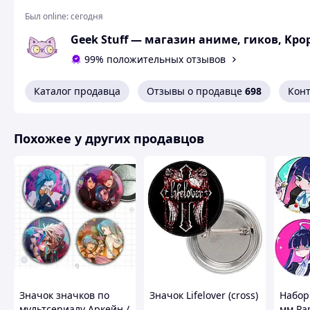
Был online:
сегодня
99% положительных отзывов
Каталог продавца
Отзывы о продавце
698
Кон
Похожее у других продавцов
Значок значков по
Значок Lifelover (cross)
Набор
мультсериалу Аркейн /
мм Pan