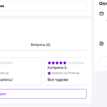
Опл
ее
тво
Вопросы (0)
м.
использовать как бейджик или украшение для
8.03.2026
12.09.2024
Катерина Б.
rom.ua
Куплено на Prom.ua
алось!
Все чудово
прос