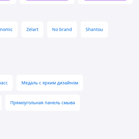
onomic
Zelart
No brand
Shantou
пасс
Медаль с ярким дизайном
Прямоугольная панель смыва