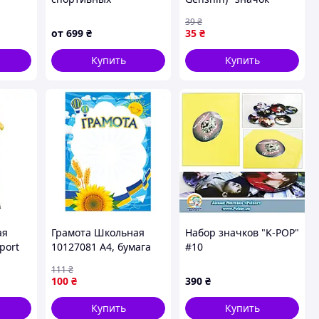
соревнований в школе
круглый на булавке
39
₴
Ø44 мм
от
699
₴
35
₴
Купить
Купить
ая
Грамота Школьная
Набор значков "K-POP"
port
10127081 А4, бумага
#10
8
мелованная 150 г/м2
111
₴
матовая
100
₴
390
₴
Купить
Купить