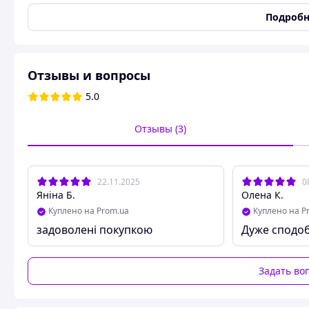
Диаметр
56 мм
Подробн
Высота
56 мм
Производитель
Собственное производс
Страна производитель
Украина
Отзывы и вопросы
Состояние
Новое
5.0
Фильтры по Аниме
Отзывы (3)
Аніме товари
Милий Дім Чі
В комплект входит 4 закатных значка на булавке с принто
Качественная фурнитура. Диаметр значка 56 мм. Можно 
22.11.2025
0
рюкзака.
Яніна Б.
Олена К.
Изготовление значков в течении 4 рабочих дней.
Куплено на Prom.ua
Куплено на P
задоволені покупкою
Дуже сподоб
Похожие товары по характеристикам
Задать во