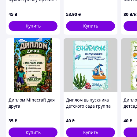
Arcane 44мм
with G
Stocki
45
₴
53
.90
₴
80
₴/
Купить
Купить
Диплом Minecraft для
Диплом выпускника
Дипло
друга
детского сада группа
детса
(персонализированный)
Кораблик
Више
35
₴
40
₴
40
₴
Купить
Купить