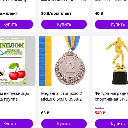
arterbelt -
Wangji
листочки
ng
комплект
80
₴/комплект
40
₴
Купить
Купить
Купить
м выпускницы
Медалі зі стрічкою 2
Фигура наградн
да группа
місце 6,5см C-3968-2
спортивная SP-S
нка
Футболист C-679
648
₴
63
₴
540
₴
Купить
Купить
Купить