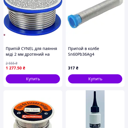
припоя, олова, алюминиевый в городах:
Киеве, Харькове, Днепре, Одессе, Николаеве,
Запорожье, Львове, Ивано-Франковске, Ровно, Луцке,
Ченигове, Житомире, Херсоне, Черновцах, Черкассах,
Полтаве, Сумах, Ужгороде и других.
А так же самовывозом из города Борисполь.
Припій CYNEL для паяння
Припой в колбе
міді 2 мм дротяний на
Sn60Pb36Ag4
котушці 100 г для
2 555
₴
електрики сантехніки
1 277
.50
₴
317
₴
Купить
Купить