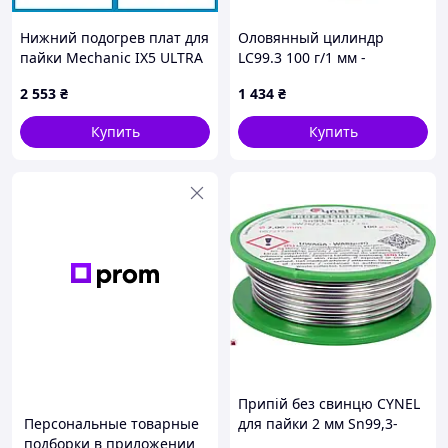
Нижний подогрев плат для
Оловянный цилиндр
пайки Mechanic IX5 ULTRA
LC99.3 100 г/1 мм -
NEW
бессвинцовый
2 553
₴
1 434
₴
Купить
Купить
Припій без свинцю CYNEL
Персональные товарные
для пайки 2 мм Sn99,3-
подборки в приложении
Cu0,7 с флюсом на котушке