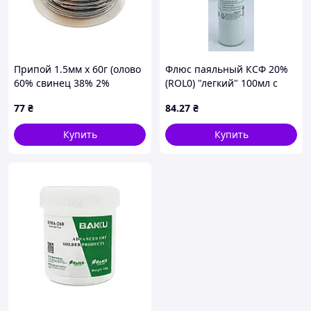
Припой 1.5мм x 60г (олово
Флюс паяльный КСФ 20%
60% свинец 38% 2%
(ROL0) "легкий" 100мл с
канифоль) (CF-008)
носиком тара HDPE
77
₴
84
.27
₴
Купить
Купить