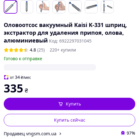
Оловоотсос вакуумный Kaisi K-331 шприц,
экстрактор для удаления припоя, олова,
алюминиевый
Код: 6922297031045
4.8
(25)
220+ купили
Готово к отправке
34
от
₴
/мес
335
₴
Купить
Купить сейчас
97%
Продавец vngsm.com.ua