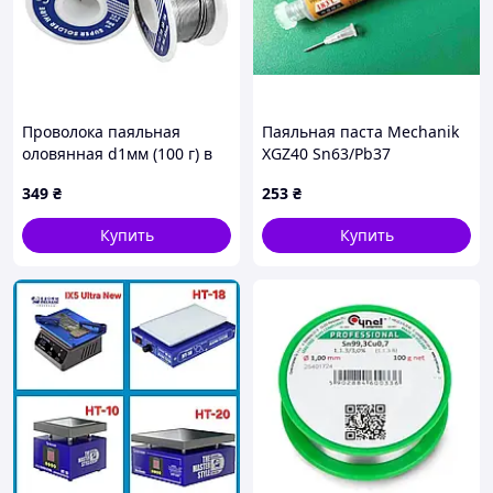
Проволока паяльная
Паяльная паста Mechanik
оловянная d1мм (100 г) в
XGZ40 Sn63/Pb37
катушке. Оловянный
349
₴
253
₴
припой (сердечник из
канифоли). Припой с
Купить
Купить
канифолью