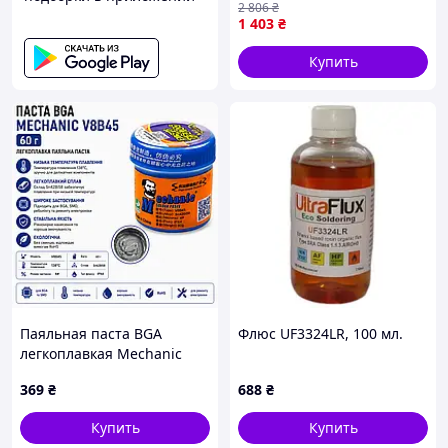
2 806
₴
100 г
1 403
₴
Купить
Вы всегда можете проконсультироваться и
задать любые интересующие Вас вопросы
нашим менеджерам в разделе контакты
Отправка заказов осуществляется в день
оформления и оплаты, что гарантирует
быстрое получение!
Паяльная паста BGA
Флюс UF3324LR, 100 мл.
легкоплавкая Mechanic
V8B45 Sn42Bi58, 60 г, 138°C
369
₴
688
₴
Купить
Купить
Видео, как мы упаковываем посылки