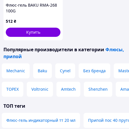
Флюс-гель BAKU RMA-268
100G
512
₴
Купить
Популярные производители
в категории
Флюсы,
припой
Mechanic
Baku
Cynel
Без бренда
Maste
TOPEX
Voltronic
Amtech
Shenzhen
Ama
ТОП теги
Флюс-гель индикаторный тт 20 мл
Припой пос 40 прут