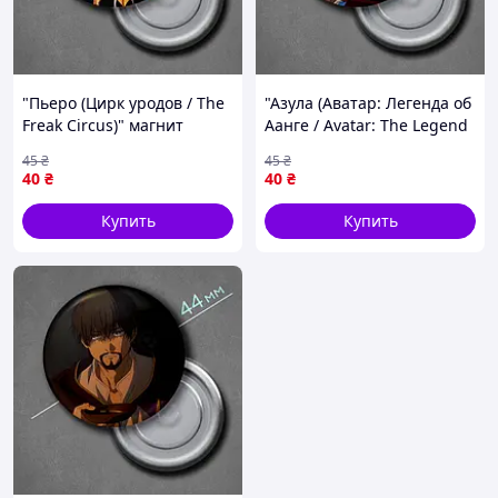
"Пьеро (Цирк уродов / The
"Азула (Аватар: Легенда об
Freak Circus)" магнит
Аанге / Avatar: The Legend
круглый Ø44 мм
of Aang)" магнит круглый
45
₴
45
₴
Ø44 мм
40
₴
40
₴
Купить
Купить