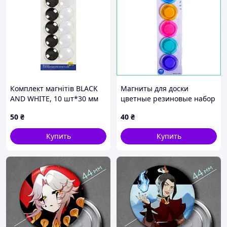
Комплект магнітів BLACK
Магниты для доски
AND WHITE, 10 шт*30 мм
цветные резиновые набор
BM.0039 kdm
5 штук D4см офисные
50
₴
40
₴
декоративные комплект
аксессуаров T-4005
Купить
Купить