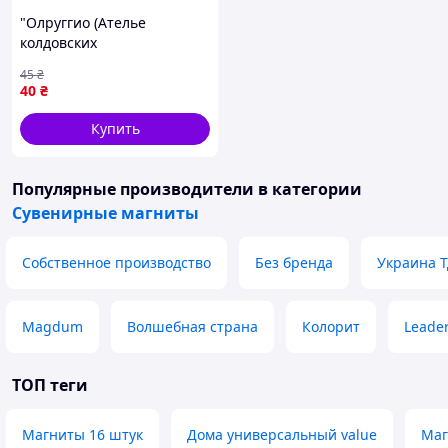
"Олруггио (Ателье
колдовских
колпаков/Tongari Boushi no
45
₴
Atelier)" магнит круглый
40
₴
Ø44 мм
Купить
Популярные производители
в категории
Сувенирные магниты
Собственное производство
Без бренда
Украина 
Magdum
Волшебная страна
Колорит
Leade
ТОП теги
Магниты 16 штук
Дома универсальный value
Маг