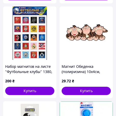
Набор магнитов на листе
Магнит Обеденка
"Футбольные клубы" 1380,
(полиризина) 10х4см,
20 магнитов
арт.SG21-M33 ТМ BONADI
200
₴
29
.72
₴
Купить
Купить