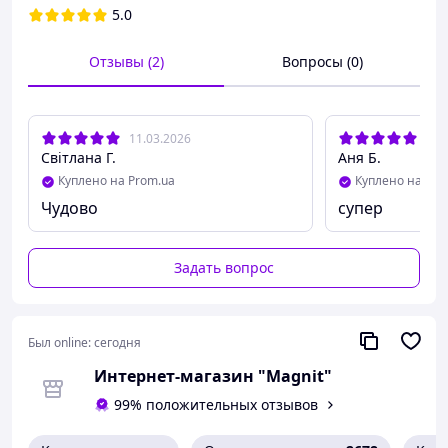
5.0
Отзывы (2)
Вопросы (0)
11.03.2026
14.
Світлана Г.
Аня Б.
Куплено на Prom.ua
Куплено на Pro
Чудово
супер
Задать вопрос
Был online:
сегодня
Интернет-магазин "Magnit"
99% положительных отзывов