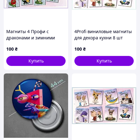
Магниты 4 Профи с
4Profi виниловые магниты
драконами и зимними
для декора кухни 8 шт
сюжетами 8 шт
8B68411B3H
100
₴
100
₴
TH868C4112
Купить
Купить