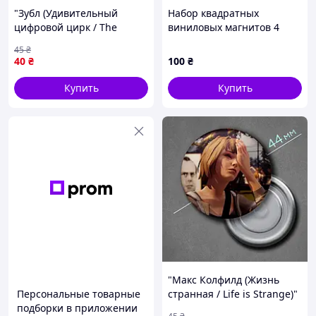
"Зубл (Удивительный
Набор квадратных
цифровой цирк / The
виниловых магнитов 4
Amazing Digital Circus)"
Профи Щенки, 868A411E3
45
₴
магнит круглый Ø44 мм
40
₴
100
₴
Купить
Купить
"Макс Колфилд (Жизнь
Персональные товарные
странная / Life is Strange)"
подборки в приложении
магнит круглый Ø44 мм