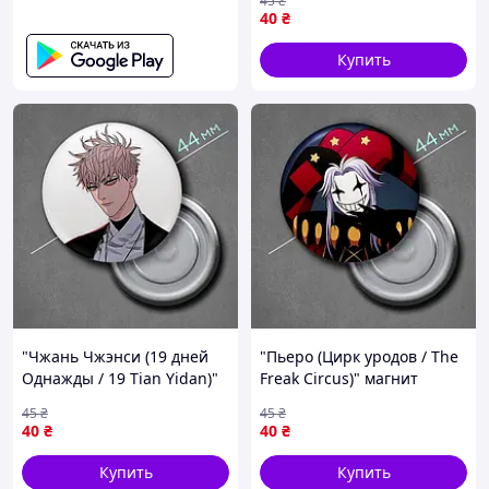
45
₴
40
₴
Купить
"Чжань Чжэнси (19 дней
"Пьеро (Цирк уродов / The
Однажды / 19 Tian Yidan)"
Freak Circus)" магнит
магнит круглый Ø44 мм
круглый Ø44 мм
45
₴
45
₴
40
₴
40
₴
Купить
Купить