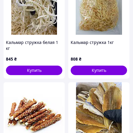
Кальмар стружка белая 1
Кальмар стружка 1кг
кг
845
₴
808
₴
Купить
Купить