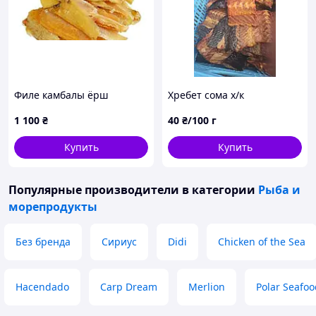
Филе камбалы ёрш
Хребет сома х/к
1 100
₴
40
₴/100 г
Купить
Купить
Популярные производители
в категории
Рыба и
морепродукты
Без бренда
Сириус
Didi
Chicken of the Sea
Hacendado
Carp Dream
Merlion
Polar Seafoo