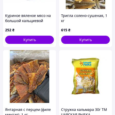
Куриное вяленое мясо на
Тригла солено-сушеная, 1
большой кальциевой
кг
палочке, 200 г 12 см.
252
₴
615
₴
Купить
Купить
Янтарная с перцем (филе
Стружка кальмара 30г ТМ
минтая), 1 кг
ЦАРСКАЯ РЫБКА