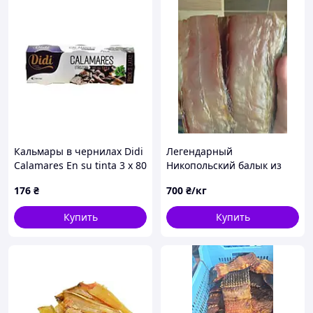
Кальмары в чернилах Didi
Легендарный
Calamares En su tinta 3 x 80
Никопольский балык из
г
толстолоба вяленый
176
₴
700
₴/кг
Купить
Купить