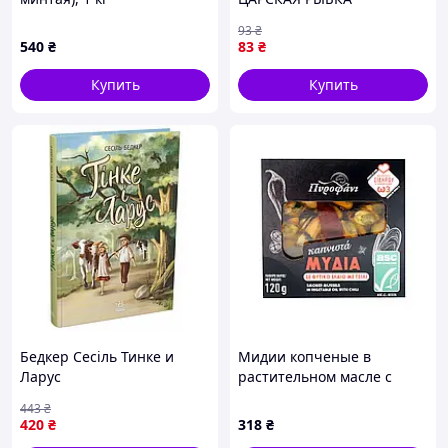
93
₴
540
₴
83
₴
Купить
Купить
Бедкер Сесіль Тинке и
Мидии копченые в
Ларус
растительном масле с
перцем чили Πυροφάνι,
443
₴
120 г
420
₴
318
₴