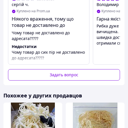
сергій ч.
Володимир І.
Куплено на Prom.ua
Куплено на Pro
Ніякого враження, тому що
Гарна якість
товар не доставлено до
Рибка дуже сма
адресата
вичищена. Якіс
Чому товар не доставлено до
швидка доставк
адресата?????
отримали спра
Недостатки
Чому товар до сих пір не доставлено
до адресата?????
Задать вопрос
Похожее у других продавцов