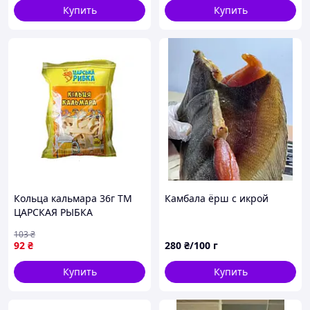
Купить
Купить
Кольца кальмара 36г ТМ
Камбала ёрш с икрой
ЦАРСКАЯ РЫБКА
103
₴
92
₴
280
₴/100 г
Купить
Купить