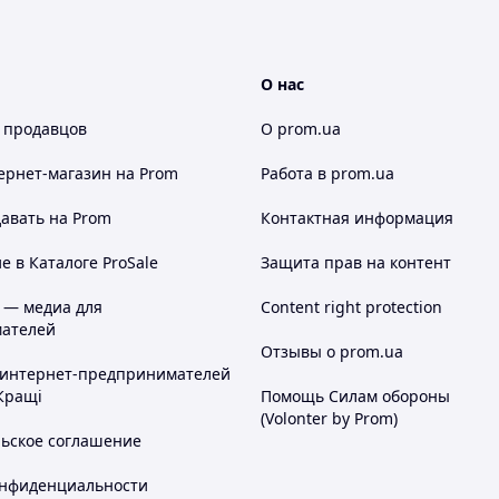
О нас
 продавцов
О prom.ua
ернет-магазин
на Prom
Работа в prom.ua
авать на Prom
Контактная информация
 в Каталоге ProSale
Защита прав на контент
 — медиа для
Content right protection
ателей
Отзывы о prom.ua
 интернет-предпринимателей
Кращі
Помощь Силам обороны
(Volonter by Prom)
льское соглашение
онфиденциальности