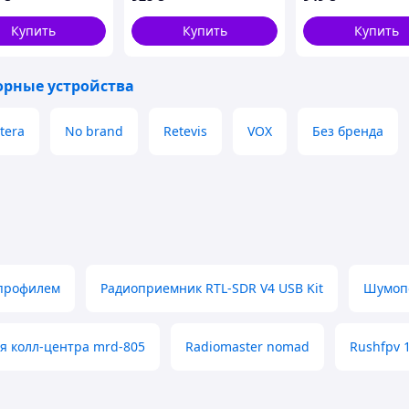
 та гарнітурами
Кабель Прошивки
DMR Рации DM-1701
Купить
Купить
Купить
орные устройства
tera
No brand
Retevis
VOX
Без бренда
 профилем
Радиоприемник RTL-SDR V4 USB Kit
Шумоп
я колл-центра mrd-805
Radiomaster nomad
Rushfpv 1