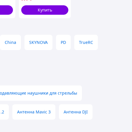
выходы (PowerHub)
Купить
China
SKYNOVA
PD
TrueRC
одавляющие наушники для стрельбы
.2
Антенна Mavic 3
Антенна DJI