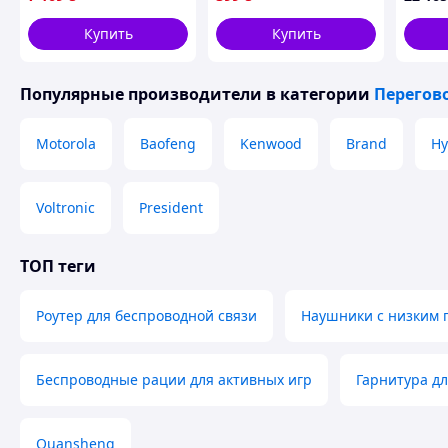
Радиоприемник /
144/430МГц 48см.
10-в-1
Мобильная
Купить
Купить
радиостанция в
машину
Популярные производители
в категории
Перегов
Motorola
Baofeng
Kenwood
Brand
Hy
Voltronic
President
ТОП теги
Роутер для беспроводной связи
Наушники с низким
Беспроводные рации для активных игр
Гарнитура дл
Quansheng