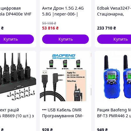
 цифровая
Анти Дрон 1.5G 2.4G
Edbak Vwsa3247-
ola DP4400e VHF
5.8G |neper-006-|
Стаціонарна,
 с лицензией
модульна відеос
59 198
₴
6 для военных,
3X2, для монітор
₴
53 816
₴
233 710
₴
т.
ссиональная
діапазоні 42-47",
Горизонтальна,
Купить
Купить
Купить
ект рацій
••• USB Кабель DMR
Рация Baofeng M
s RB669 (10 шт.) з
Програмування DM-
BF-T3 PMR446 2 
опортовою
1701 DM-5R Radioddity
Blue
ною станцією
Retevis CPS | USB
₴
928
₴
949
₴