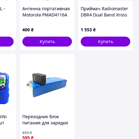
L -
Антенна портативная
Приймач Radiomaster
Motorola PMAD4116A
DBR4 Dual Band Xross
тіна
VHF (144-165 МГц) для
Gemini ELRS RX 915
ів в
раций MotoTRBO
MHz / 2.4 GHz
400
₴
1 553
₴
DP4400 DP4800 DP2400
 Чорна
R7
Купить
Купить
iNi
Переходник блок
шт
питания для зарядки
телефона от fpv
850
₴
батареи 2 TYPE – C
595
₴