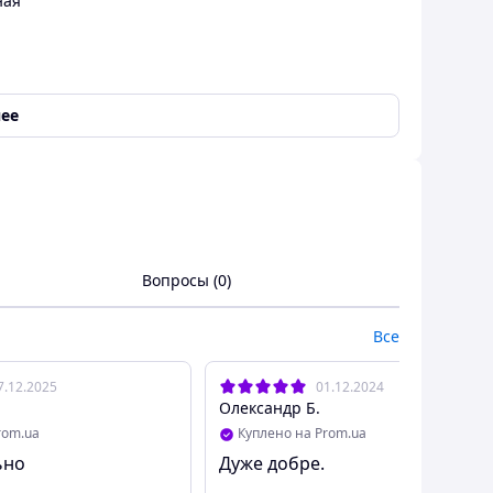
ная
ее
Вопросы (0)
Все
е
7.12.2025
01.12.2024
Олександр Б.
rom.ua
Куплено на Prom.ua
ьно
Дуже добре.