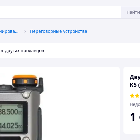
Найти
Средства связи и позиционирования
Переговорные устройства
от других продавцов
Дву
K5 
Недо
1