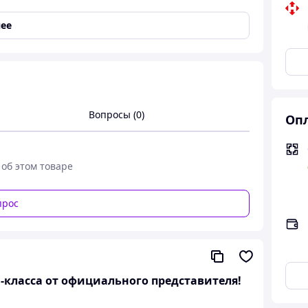
ее
Вопросы (0)
Опл
 об этом товаре
прос
миум-класса от официального представителя!
 Бега Sport Bag