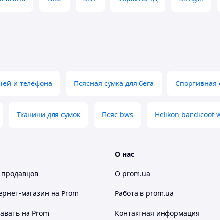
✅ Ношение поясной сумки не стесняет
движений во время пробежки или
ходьбы;
✅ Эластичный карман способен вместить
предметы шириною до 25 см, чего вполне
достаточно для габаритов телефона,
кошелька или ключей;
чей и телефона
Поясная сумка для бега
Спортивная 
✅ Спортивный пояс для бега может
использоваться в качестве ремня на
бриджи, шорты;
Тканини для сумок
Пояс bws
Helikon bandicoot w
✅ Спортивная поясная сумка выполнена
из стрейчевой ткани, что позволяет ей
плотно держаться на талии объемом от
60 до 130 см при помощи
О нас
регулировочного ремешка;
 продавцов
О prom.ua
✅ Сумка поясная спортивная оборудована
крепким карабином, создает ее
ернет-магазин
на Prom
Работа в prom.ua
 тяжестью вмещенных предметов.
удовольствие от спортивных занятий, не
авать на Prom
Контактная информация