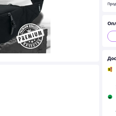
Оп
Дос