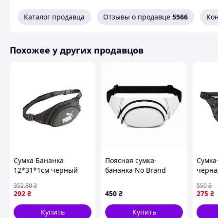
Каталог продавца
Отзывы о продавце
5566
Ко
Похожее у других продавцов
Сумка Бананка
Поясная сумка-
Сумка
12*31*1см черный
бананка No Brand
черна
арт.xno-37-5 ТМ
32x13x8 см Белый
отдых
352
.80
₴
550
₴
УКРАИНА
(5150)
объем
292
₴
450
₴
275
₴
Купить
Купить