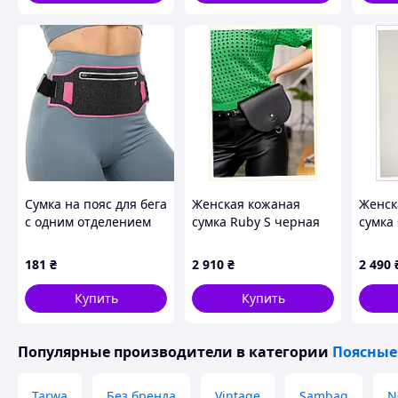
Сумка на пояс для бега
Женская кожаная
Женск
с одним отделением
сумка Ruby S черная
сумка
на молнии SP-Sport
The Wings 8AE1B04510
Вингс
Спортивная Сумка для
10500A цвета в
8T1E0
181
₴
2 910
₴
2 490
Во время бега и спортивных упражнений ничто не должно
ассортименте
сумка на пояс нивелирует дискомфортные чувства при ноше
Купить
Купить
девайсов. Вместительный карман с молнией, сбережет все
этом, Вы абсолютно не почувству
Популярные производители
в категории
Поясные
Tarwa
Без бренда
Vintage
Sambag
N