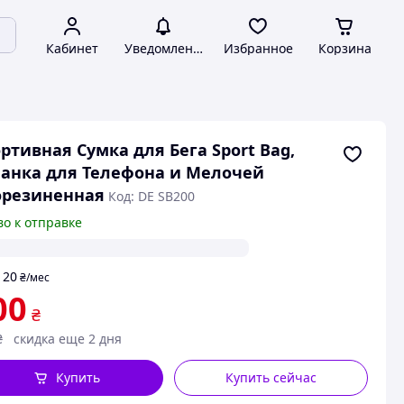
Кабинет
Уведомления
Избранное
Корзина
ртивная Сумка для Бега Sport Bag,
анка для Телефона и Мелочей
орезиненная
Код: DE SB200
во к отправке
20
т
₴
/мес
00
₴
₴
скидка еще 2 дня
Купить
Купить сейчас