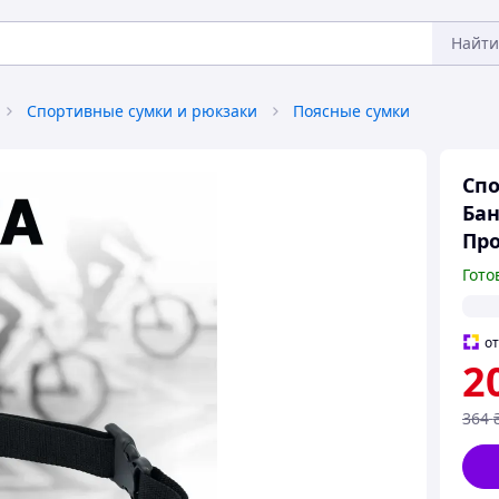
Найти
Спортивные сумки и рюкзаки
Поясные сумки
Спо
Бан
Пр
Гото
о
2
364