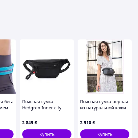
ля бега
Поясная сумка
Поясная сумка черная
нием
Hedgren Inner city
из натуральной кожи
ort
hic435/003
флотар Wings,
B8B104547
2 849
₴
2 910
₴
Купить
Купить