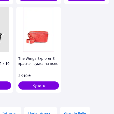
The Wings Explorer S
2 х 10
красная сумка на пояс
H8K13E2291
2 910
₴
Купить
Intruder
Under Armour
Grande Pelle