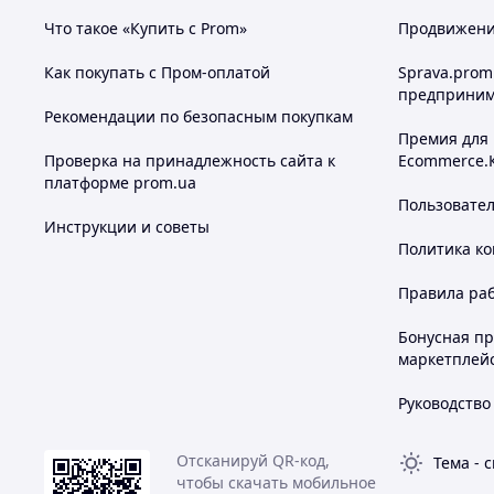
обременяя помещенными в нее вещами.
Что такое «Купить с Prom»
Продвижение
Как покупать с Пром-оплатой
Sprava.prom
предприним
Рекомендации по безопасным покупкам
Премия для
Проверка на принадлежность сайта к
Ecommerce.
платформе prom.ua
Пользовате
Инструкции и советы
Политика к
Правила ра
Бонусная п
маркетплей
Руководство
Отсканируй QR-код,
Тема
-
с
чтобы скачать мобильное