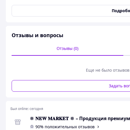
Состояние
Новое
Подробн
Пользовательские характеристики
Размер
Малый
Форма
Прямоугольная
Отзывы и вопросы
Отзывы (0)
Еще не было отзывов
Задать во
Был online:
сегодня
🔆 𝐍𝐄𝐖 𝐌𝐀𝐑𝐊𝐄𝐓 🔆 – Продукция пре
Спортивная Сумка для
90% положительных отзывов