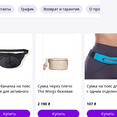
нтакты
График
Возврат и гарантия
О продавце
-бананка на пояс
Сумка через плечо
Сумка на пояс д
я для активного
The Wings бежевая
с одним отделе
а и спорта
кожаная 83TK21719
на молнии SP-Sp
ная и удобная
GA-1767 цвета в
2 190
₴
107
₴
ассортименте
Купить
Купить
Купить