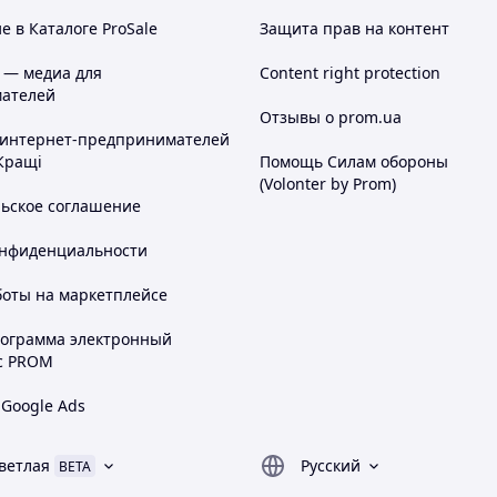
 в Каталоге ProSale
Защита прав на контент
 — медиа для
Content right protection
ателей
Отзывы о prom.ua
 интернет-предпринимателей
Кращі
Помощь Силам обороны
(Volonter by Prom)
льское соглашение
онфиденциальности
боты на маркетплейсе
рограмма электронный
с PROM
 Google Ads
ветлая
Русский
BETA