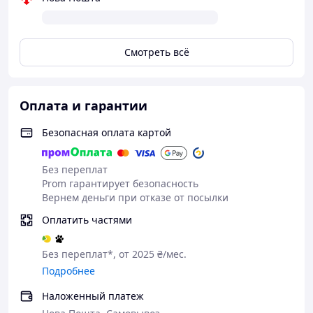
(зовнішній діаметр - 125 мм, товщина - 18 мм), 2 кг
(зовнішній діаметр - 145 мм, товщина - 23 мм), 3 кг
(зовнішній діаметр - 175 мм, товщина - 23 мм), 5 кг
(зовнішній діаметр - 195 мм, товщина - 25 мм).
Смотреть всё
Посадковий діаметр дисків : 28 мм Колір: чорний/
металік Гарантія: 12 міс. Виробник: Newt.
Оплата и гарантии
Безопасная оплата картой
Без переплат
Prom гарантирует безопасность
Вернем деньги при отказе от посылки
Оплатить частями
Без переплат*, от 2025 ₴/мес.
Подробнее
Наложенный платеж