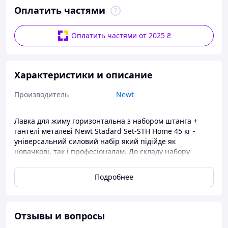
Оплатить частями
Оплатить частями от 2025 ₴
Характеристики и описание
Производитель
Newt
Лавка для жиму горизонтальна з набором штанга +
гантелі металеві Newt Stadard Set-STH Home 45 кг -
універсальний силовий набір який підійде як
новачкові, так і професіоналам. До складу набору
входять лавка для жиму зі стійками, різні грифи
(прямий гриф та гантельні грифи) і різні диски, завдяки
Подробнее
чому Ваші тренування стануть ще ефективніші!
Збирайте гантелі або штангу із зручною для вас вагою!
Диски в наборі йдуть повністю металеві, що робить
набір компактнішим в порівнянні з композитними
Отзывы и вопросы
аналогами. Грифи виготовлені з якісних матеріалів,