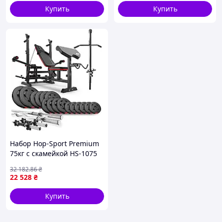
Купить
Купить
Набор Hop-Sport Premium
75кг с скамейкой HS-1075
Pro, штангами и гантелями
32 182
.86
₴
22 528
₴
Купить