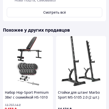
Нова Пошта, Самовывоз
Смотреть всё
Похожее у других продавцов
Набор Hop-Sport Premium
Стойки для штанг Marbo
38кг с скамейкой HS-1010
Sport MS-S105 2.0 (2 шт.)
Pro, штангой и гантелями
спортивные
13 797
.14
₴
9 658
₴
14 134
₴