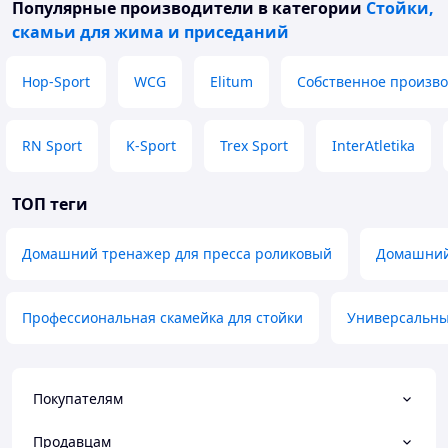
Популярные производители
в категории
Стойки,
скамьи для жима и приседаний
Hop-Sport
WCG
Elitum
Собственное произво
RN Sport
K-Sport
Trex Sport
InterAtletika
ТОП теги
Домашний тренажер для пресса роликовый
Домашний
Профессиональная скамейка для стойки
Универсальны
Покупателям
Продавцам