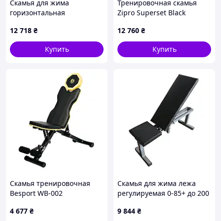
Скамья для жима
Тренировочная скамья
горизонтальная
Zipro Superset Black
регулируемая RN UM-090
12 718
₴
12 760
₴
черная
Купить
Купить
Скамья тренировочная
Скамья для жима лежа
Besport WB-002
регулируемая 0-85+ до 200
универсальная для жима и
кг
4 677
₴
9 844
₴
пресса