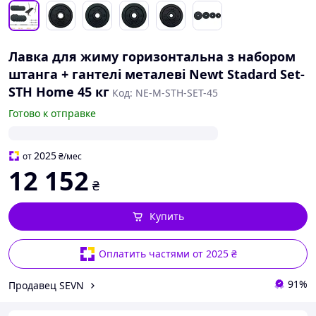
Лавка для жиму горизонтальна з набором
штанга + гантелі металеві Newt Stadard Set-
STH Home 45 кг
Код: NE-M-STH-SET-45
Готово к отправке
2025
от
₴
/мес
12 152
₴
Купить
Оплатить частями от 2025 ₴
91%
Продавец SEVN