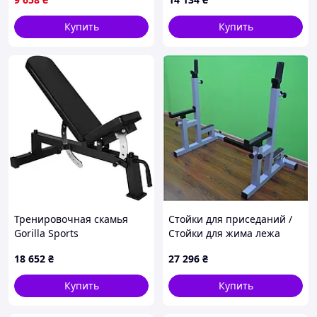
Купить
Купить
Тренировочная скамья
Стойки для приседаний /
Gorilla Sports
Стойки для жима лежа
регулируемая
регулируемые, со
18 652
₴
27 296
₴
страховыми упорами
Купить
Купить