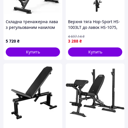
Складна тренажерна лава
Верхня тяга Hop-Sport HS-
з регульованим нахилом
1003LT до лавок HS-1075,
Trex Sport TX-150B
HS-1065, HS-1055
4 697
.14
₴
5 720
₴
3 288
₴
Купить
Купить