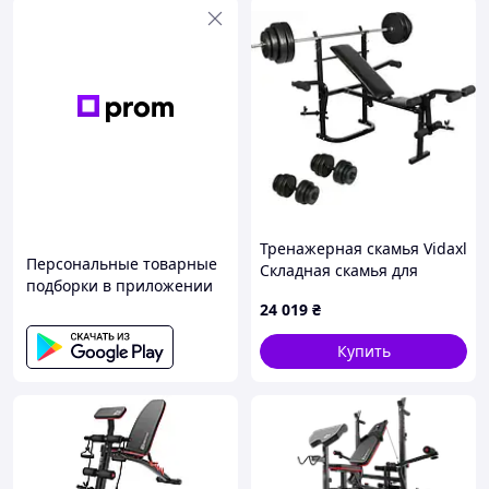
Тренажерная скамья Vidaxl
Персональные товарные
Складная скамья для
подборки в приложении
упражнений + Гантели +
24 019
₴
Штанга (код: 12345)
Купить