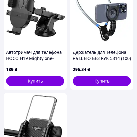
Автотримач для телефона
Держатель для Телефона
HOCO H19 Mighty one-
на ШЕЮ БЕЗ РУК 5314 (100)
button car holder(center
(50)
189
₴
296
.34
₴
console) Black
Купить
Купить