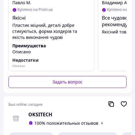
Павло М.
Владимир А.
Куплено на Prom.ua
Куплено на Pro
Якісні
Все чудово,т
рекомендую .
Пластик міцний, деталі добре
стикуються, форма холдерів та
Якісний товар,
якість виконання чудові
Преимущества
Описано
Недостатки
Немає
Задать вопрос
Был online:
сегодня
OKSITECH
100% положительных отзывов