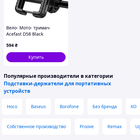
Вело- Мото- тримач
Acefast D58 Black
594
₴
Купить
Популярные производители
в категории
Подставки-держатели для портативных
устройств
Hoco
Baseus
Borofone
Без бренда
XO
Собственное производство
Proove
Remax
U