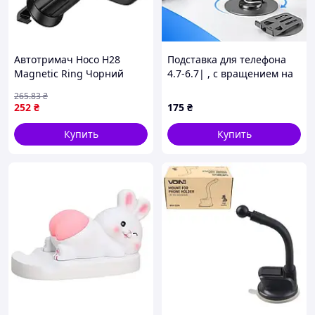
Автотримач Hoco H28
Подставка для телефона
Magnetic Ring Чорний
4.7-6.7| , с вращением на
(17001983)
360°, S758, Серый /
265
.83
₴
Настольный держатель
252
₴
175
₴
для телефона и планшета
Купить
Купить