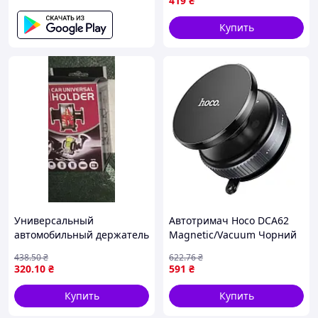
419
₴
Купить
Универсальный
Автотримач Hoco DCA62
автомобильный держатель
Magnetic/Vacuum Чорний
для телефона HL-
(17014012)
438
.50
₴
622
.76
₴
1009/S2131(100 шт/ящ)
320
.10
₴
591
₴
Купить
Купить