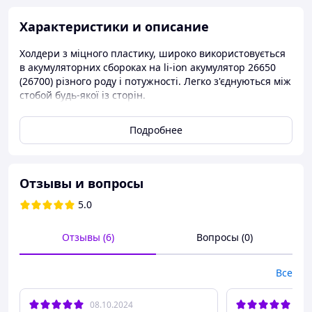
Характеристики и описание
Холдери з міцного пластику, широко використовується
в акумуляторних сбороках на li-ion акумулятор 26650
(26700) різного роду і потужності. Легко з'єднуються між
стобой будь-якої із сторін.
Холдери для акумуляторів
Подробнее
Форм-фактор: 26650-26700
Кількість гнізд: 3
Ціна вказана за 1 холдер на 3 поділки.
Отзывы и вопросы
Розміри:
5.0
Ширина: 28.2 мм
Довжина: 84.5 мм
Отзывы (6)
Вопросы (0)
Висота: 9.1 мм
Все
08.10.2024
25.