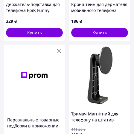
Держатель-подставка для
Кронштейн для держателя
телефона EpiK Funny
мобильного телефона
Animals Rabbit
VOIN BHV-3004, на
329
₴
186
₴
присоске, гибкая ножка
Купить
Купить
Тримач Магнітний для
Персональные товарные
телефону на штатив
подборки в приложении
Чорний (17012034)
441
.26
₴