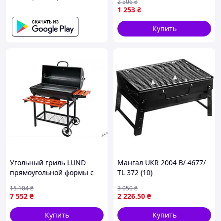
2 506
₴
приготовления шашлыков
1 253
₴
и гриля
Купить
Угольный гриль LUND
Мангал UKR 2004 B/ 4677/
прямоугольной формы с
TL 372 (10)
крышкой на 4-х ножках и
15 104
₴
3 050
₴
колесах, размеры 71х34,5
7 552
₴
2 226
.50
₴
см
Купить
Купить