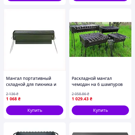
Мангал портативный
Раскладной мангал
складной для пикника и
чемодан на 6 шампуров
выездов компактный с
для пикника и отдыха на
2 136
₴
2 058
.86
₴
решеткой из
природе с регулировкой
1 068
₴
1 029
.43
₴
нержавеющей стали
высоты
Купить
Купить