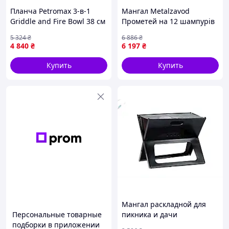
Планча Petromax 3-в-1
Мангал Metalzavod
Griddle and Fire Bowl 38 см
Прометей на 12 шампурів
для костра и гриля
4мм на дровниці (MD12-4R)
5 324
₴
6 886
₴
прочная универсальная
4 840
₴
6 197
₴
|neper-6640|
Купить
Купить
Мангал раскладной для
Персональные товарные
пикника и дачи
подборки в приложении
компактный легкий для