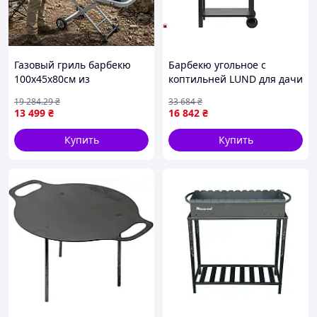
Газовый гриль барбекю
Барбекю угольное с
100х45х80см из
коптильней LUND для дачи
термостойкого металла
и отдыха прочный гриль с
19 284
.29
₴
33 684
₴
Портативный гриль на
термометром и
13 499
₴
16 842
₴
колесах с регулировкой
регулировкой высоты
температуры для пикника
Купить
Купить