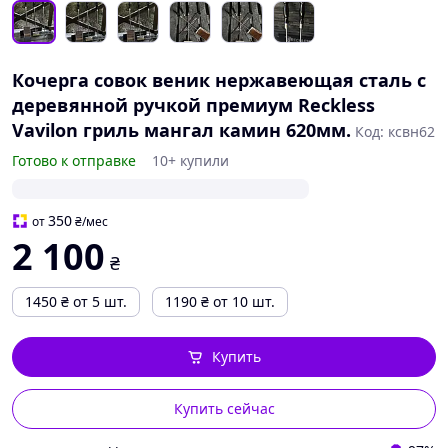
Кочерга совок веник нержавеющая сталь с
деревянной ручкой премиум Reckless
Vavilon гриль мангал камин 620мм.
Код: ксвн62
Готово к отправке
10+ купили
350
от
₴
/мес
2 100
₴
1450
₴
от 5 шт.
1190
₴
от 10 шт.
Купить
Купить сейчас