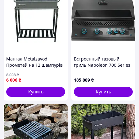
Мангал Metalzavod
Встроенный газовый
Прометей на 12 шампурів
гриль Napoleon 700 Series
4мм на дровниці (MD12-4R)
BIG32 с вертилем матовый
8 008
₴
черный BIG32RBPMK-1
6 006
₴
185 889
₴
Код: 013378
Купить
Купить