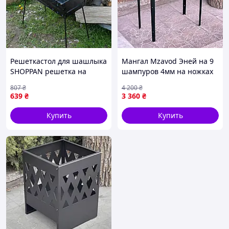
Решеткастол для шашлыка
Мангал Mzavod Эней на 9
SHOPPAN решетка на
шампуров 4мм на ножках
раскладной мангал Toyvoo
807
₴
4 200
₴
Решіткастіл для шашлика
639
₴
3 360
₴
SHOPPAN рішотка на
мангал розкладний
Купить
Купить