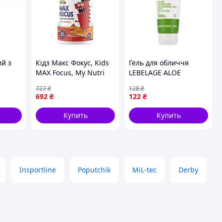
й з
Кідз Макс Фокус, Kids
Гель для обличчя
MAX Focus, My Nutri
LEBELAGE ALOE
ple
Week, смак чорниці,
MOISTURE PURITY
727
₴
128
₴
el
60 таблеток
100% SOOTHING GEL
692
₴
122
₴
100ml
Купить
Купить
Insportline
Poputchik
MiL-tec
Derby