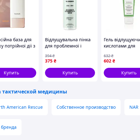
.)
сійна база для
Відлущувальна пінка
Гель відлущуючи
у потрійної дії з
для проблемної і
кислотами для
намідом Heimish
схильної до акне
Обличчя Q+A Ap
394
₴
632
₴
s Glow Base
шкіри Mr.Scrubber
AHA Exfoliating G
375
₴
602
₴
 / PA+++
АНА+ВНА 150ml
75ml
Купить
Купить
Купить
а тактической медицины
rth American Rescue
Собственное производство
NAR
 бренда