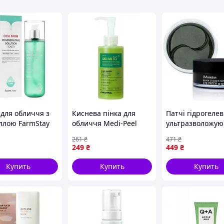
 сжатий и ударов.
ится к подсумку эластичным витым шнуром.
орый можно разместить на разгрузке,
оп системы MOLE.
репить ее на снаряжении.
бходимый базовый перечень средств экстренной
 для обличчя з
Киснева пінка для
Патчі гідрогелев
ллою FarmStay
обличчя Medi-Peel
ультразволожуюч
arm
Phyto CICA-Nol B5 AHA
протеїнами шов
261
₴
471
₴
rating Solution
BHA Vitamin Calming
solution Black C
249
₴
449
₴
 200ml
O2 Deep Cleanser 150
Home 60шт
m
Купить
Купить
Купить
нной помощи на поле боя
сель