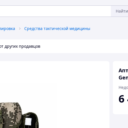
Найти
пировка
Средства тактической медицины
от других продавцов
Апт
Gen
Недо
6