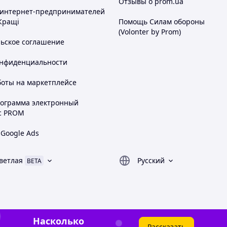
Отзывы о prom.ua
 интернет-предпринимателей
Кращі
Помощь Силам обороны
(Volonter by Prom)
льское соглашение
онфиденциальности
боты на маркетплейсе
рограмма электронный
с PROM
 Google Ads
ветлая
Русский
BETA
Насколько
Рассказать