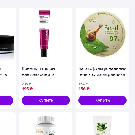
і
Крем для шкіри
Багатофункціональний
і з
навколо очей із
гель з слизом равлика
ку JM
керамідами Fortheskin
FoodaHolic Snail
205
₴
164
₴
ocoon
Bio-Ceramide Matrix
Soothing Gel 300ml
195
₴
156
₴
Eye Cream 30ml
Купить
Купить