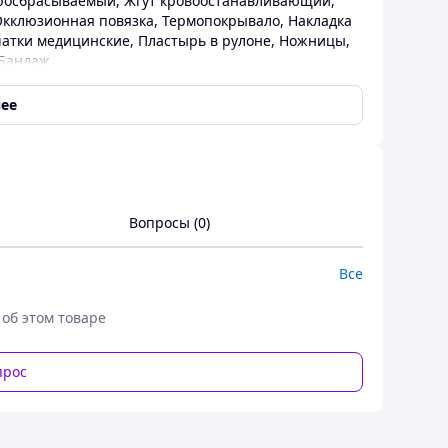
тросбрасываемый
,
Жгут кровоостанавливающий
,
Окклюзионная повязка
,
Термопокрывало
,
Накладка
атки медицинские
,
Пластырь в рулоне
,
Ножницы
,
Бандаж
ее
Вопросы (0)
ла укомплектована согласно перечня медицинских
Все
зопасности и сил обороны в составе аптечек
рства обороны Украины 24 июля 2024 года №506
 об этом товаре
прос
бразом, чтобы ее содержимое могло быстро помочь
дение грудной клетки (известное как открытый
с камуфляжем пиксель, а стенки подсумка усилены