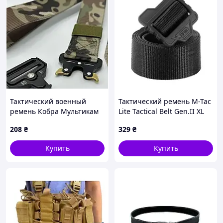
Тактический военный
Тактический ремень M-Tac
ремень Кобра Мультикам
Lite Tactical Belt Gen.II XL
Black (20436002-XL)
208
₴
329
₴
Купить
Купить