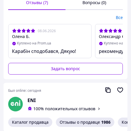
Отзывы (7)
Вопросы (0)
Все
08.06.2026
07.
Олена Б.
Олександр Є.
Куплено на Prom.ua
Куплено на Pro
Карабін сподобався, Дякую!
рекомендую
Задать вопрос
Был online:
сегодня
ENI
100% положительных отзывов
Каталог продавца
Отзывы о продавце
1986
Кон