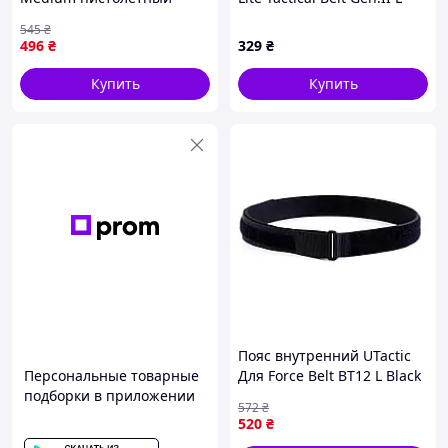
комбинированный чорний
Coyote
545
₴
спиральный {5143-piho}
496
₴
329
₴
Купить
Купить
Пояс внутренний UTactic
Персональные товарные
Для Force Belt BT12 L Black
подборки в приложении
|neper-UT-B|
572
₴
520
₴