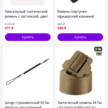
Пиксельный тактический
Ремень-портупея
ремень с застежкой, цвет
офицерский кожаный
хаки, 196R50T1311
натуральная кожа чорний
1 119
₴
601
₴
50 мм 1 [n-KL-1]
411
₴
546
₴
Купить
Купить
Шнур страховочный M-Tac
Тактический ремень M-Tac
Medium пистолетный
Lite Tactical Belt Gen.II L