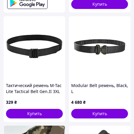
Купить
Тактический ремень M-Tac
Modular Belt ремень, Black,
Lite Tactical Belt Gen.II 3XL
L
Black (20436002-3XL)
329
₴
4 680
₴
Купить
Купить