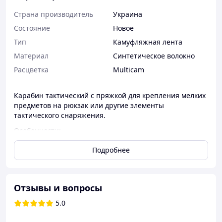
Страна производитель
Украина
Состояние
Новое
Тип
Камуфляжная лента
Материал
Синтетическое волокно
Расцветка
Multicam
Карабин тактический с пряжкой для крепления мелких
предметов на рюкзак или другие элементы
тактического снаряжения.
Особенности:
Материал карабина: металлический сплав
Подробнее
Размер карабина: 5х3.5 см
Высококачественная лента 8.5х2.5 см с липучкой Velcro
Общая длина изделия: 13 см
Отзывы и вопросы
5.0