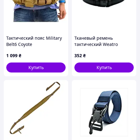
Тактический пояс Military
Тканевый ремень
Belt6 Coyote
тактический Weatro
Черный tkn-45tkt-002
1 099
₴
352
₴
Купить
Купить