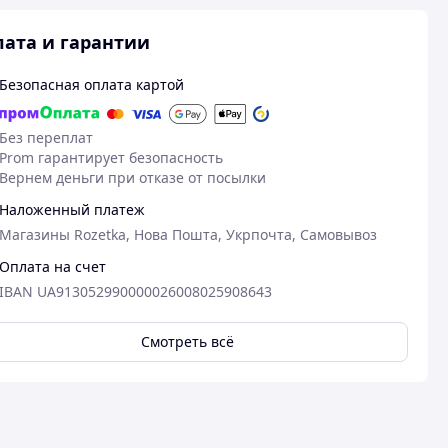
ата и гарантии
Безопасная оплата картой
Без переплат
Prom гарантирует безопасность
Вернем деньги при отказе от посылки
Наложенный платеж
Магазины Rozetka, Нова Пошта, Укрпочта, Самовывоз
Оплата на счет
27.03.2026
14
IBAN UA913052990000026008025908643
Игорь Х.
Владимир М.
Куплено на Prom.ua
Куплено на Pr
Смотреть всё
Чудово
Гарно