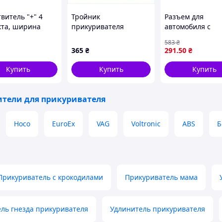
витель "+" 4
Тройник
Разъем для
кта, ширина
прикуривателя
автомобиля с
 RGB
Олессон для приборов
прикуривателем
583
₴
мощностью 120W
двумя кнопками,
365
₴
291
.50
₴
77K52446E
удлинитель с тр
проводами для
Купить
Купить
Купить
удобства
использования
ители для прикуривателя
Hoco
EuroEx
VAG
Voltronic
ABS
Б
Прикуриватель с крокодилами
Прикуриватель мама
ль гнезда прикуривателя
Удлинитель прикуривателя