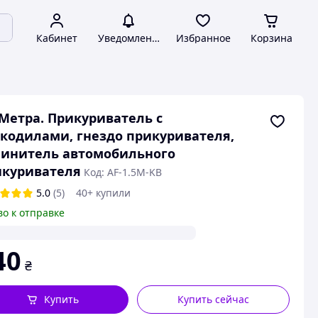
Кабинет
Уведомления
Избранное
Корзина
 Метра. Прикуриватель с
кодилами, гнездо прикуривателя,
линитель автомобильного
икуривателя
Код: AF-1.5M-KB
5.0
(5)
40+ купили
во к отправке
40
₴
Купить
Купить сейчас