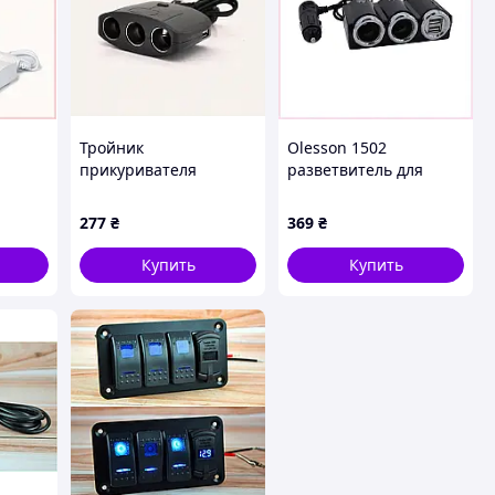
Тройник
Olesson 1502
прикуривателя
разветвитель для
hite,
Olesson с гибким
подключения
шнуром 0.6м,
нескольких девайсов,
277
₴
369
₴
47X343AT43
52615E3E2
Купить
Купить