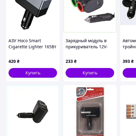
АЗУ Hoco Smart
Зарядный модуль в
Автом
Cigarette Lighter 165Вт
прикуриватель 12V-
тройн
4 USB PD Quick Charge
24V для смартфона
удлин
3.0 для зарядки
6X32H895K6
вольт
420
₴
233
₴
393
₴
автомобилей черный
Купить
Купить