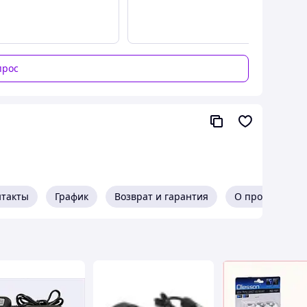
прос
нтакты
График
Возврат и гарантия
О продавце