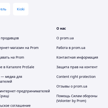
тель
Kioki
О нас
 продавцов
О prom.ua
ернет-магазин
на Prom
Работа в prom.ua
авать на Prom
Контактная информация
 в Каталоге ProSale
Защита прав на контент
 — медиа для
Content right protection
ателей
Отзывы о prom.ua
 интернет-предпринимателей
Кращі
Помощь Силам обороны
(Volonter by Prom)
льское соглашение