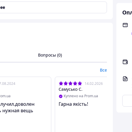
ми, серии
AF-M-KB
, отличается своим качеством, и
ее
Опл
к же длину на выбор 0.7, 1.5, 3, 5, 10, 15, и 20
, насоса для перекачки топлива, автомобильного
Вопросы (0)
а, что позволяет выдерживать высокие нагрузки.
Все
рокодилы), с повышенной защитой.
7.08.2024
14.02.2026
одилов), защищает от самопроизвольного
Самусько С.
rom.ua
Куплено на Prom.ua
олучил.доволен
Гарна якість!
ния.
ь нужная вещь