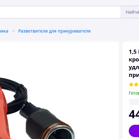
Найти
ника
Разветвители для прикуривателя
1,5
кро
уд
пр
Гото
4