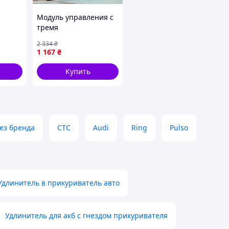
Модуль управления с
тремя
 и
подсвечиваемыми
2 334
₴
клавишами, двумя USB
1 167
₴
емя
выходами и
вольтметром 12.5см на
Купить
6.5см
ез бренда
CTC
Audi
Ring
Pulso
Удлинитель в прикуриватель авто
Удлинитель для акб с гнездом прикуривателя