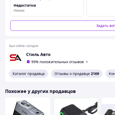
Длинна: 1.5 метра
Недостатки
Немає
Сечение провода: 0,75 мм
Гнездо прикуривателя: керамика / метал
Задать во
Зажимы (крокодилы): усиленные, с повышенной защитой
Был online:
сегодня
Стиль Авто
99% положительных отзывов
Каталог продавца
Отзывы о продавце
2169
Ко
Похожее у других продавцов