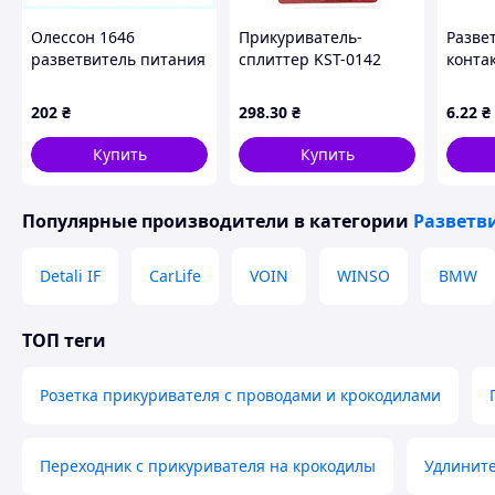
Олессон 1646
Прикуриватель-
Развет
разветвитель питания
сплиттер KST-0142
конта
на 2 выхода + USB,
2+1USB
10мм,
22723AH20
202
₴
298
.30
₴
6
.22
₴
Купить
Купить
Популярные производители
в категории
Разветв
Detali IF
CarLife
VOIN
WINSO
BMW
ТОП теги
Розетка прикуривателя с проводами и крокодилами
Переходник с прикуривателя на крокодилы
Удлините