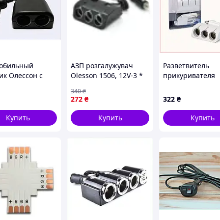
обильный
АЗП розгалужувач
Разветвитель
ик Олессон с
Olesson 1506, 12V-3 *
прикуривателя
ителем 12-24
12V + 2 * USB, Black,
OLESSON 1521 W
340
₴
а, K565T3968
Bliste
63C0K6H303
272
₴
322
₴
Купить
Купить
Купить