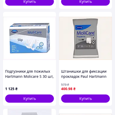
Купить
Купить
Подгузники для пожилых
Штанишки для фиксации
Hartmann Molicare S 30 шт,
прокладок Paul Hartmann
8K7813AK16
Molicare Premium Fixpants
573
₴
удлиненные 5 шт XXL
1 125
₴
400
.98
₴
PBM8781311
Купить
Купить