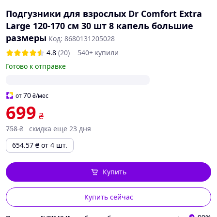
Подгузники для взрослых Dr Comfort Extra
Large 120-170 см 30 шт 8 капель большие
размеры
Код: 8680131205028
4.8
(20)
540+ купили
Готово к отправке
70
от
₴
/мес
699
₴
758
₴
скидка еще 23 дня
654.57
₴
от 4 шт.
Купить
Купить сейчас