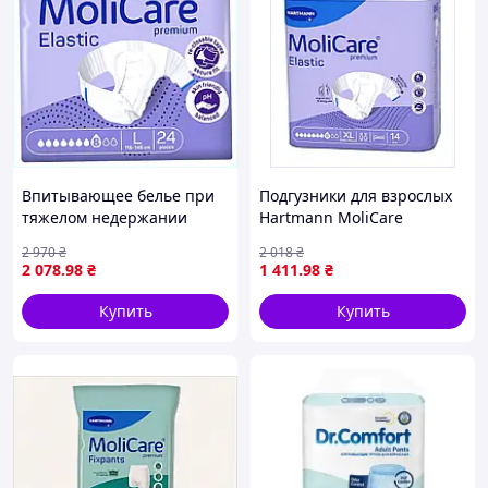
Впитывающее белье при
Подгузники для взрослых
тяжелом недержании
Hartmann MoliCare
Моликар L 24 шт Хартман
Premium Elastic XL 8
2 970
₴
2 018
₴
8XA781323K
капель 14шт, 8B78C132P4
2 078
.98
₴
1 411
.98
₴
Купить
Купить