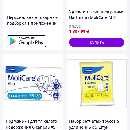
Урологические подгузники
Персональные товарные
Hartmann MoliCare M 6
подборки в приложении
капель 30 штук, 878K1T318
2 583
₴
1 807
.98
₴
Купить
Подгузники для тяжелого
Набор сетчатых трусов S
недержания 6 капель XS
удлиненных 5 штук