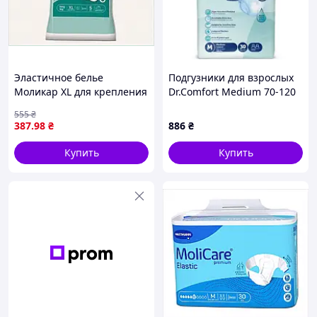
Эластичное белье
Подгузники для взрослых
Моликар XL для крепления
Dr.Comfort Medium 70-120
урологических средств
см 30 шт (8680131205608)
555
₴
87813T1X0
387
.98
₴
886
₴
Купить
Купить