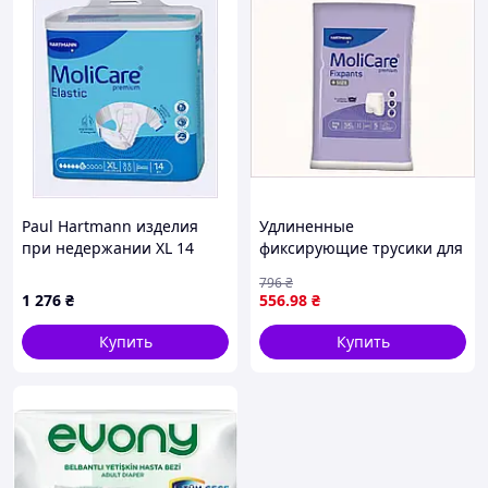
Paul Hartmann изделия
Удлиненные
при недержании XL 14
фиксирующие трусики для
штук 878H13E20A
полных людей Molicare 5XL
796
₴
8781P3BC12
1 276
₴
556
.98
₴
Купить
Купить