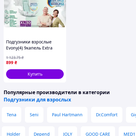
Подгузники взрослые
Evony(4) 9капель Extra
Large размер 4 (120-170
1 123
.75
₴
см), 30 шт 8690536849185
899
₴
Купить
Популярные производители
в категории
Подгузники для взрослых
Tena
Seni
Paul Hartmann
Dr.Comfort
Gi
Holder
Depend
JOLY
GOOD CARE
MED1