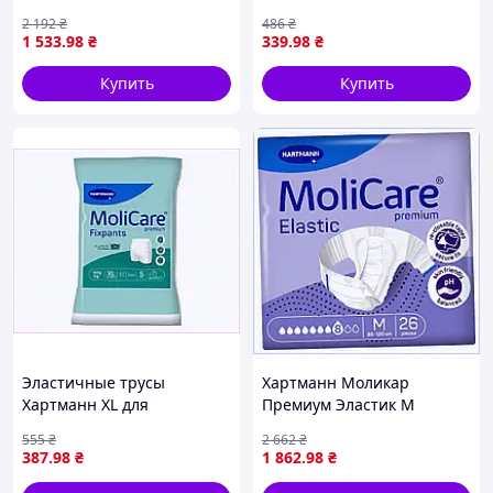
30 шт MoliCare, B87P81344
Хартманн C8A781307K
2 192
₴
486
₴
1 533
.98
₴
339
.98
₴
Купить
Купить
Эластичные трусы
Хартманн Моликар
Хартманн XL для
Премиум Эластик М
урологических прокладок
памперсы для лежачих 26
555
₴
2 662
₴
8P78131C0
шт, 878BP1322
387
.98
₴
1 862
.98
₴