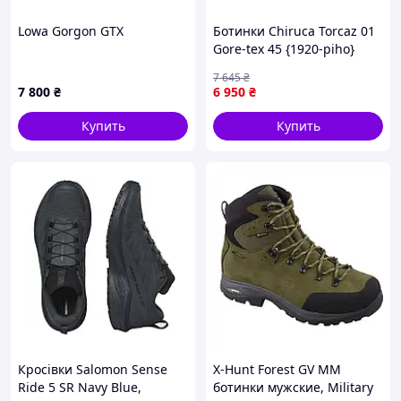
Lowa Gorgon GTX
Ботинки Chiruca Torcaz 01
Gore-tex 45 {1920-piho}
7 645
₴
7 800
₴
6 950
₴
Купить
Купить
WOLF ORIGINAL
Собственное
производство полного цикла
с опытом
изготовления обуви для военных, полиции, МЧС,
охраны, лесных хозяйств, охотников, рыболовов и
туризма более 10 лет!
Используем только
натуральные материалы и
качественные комплектующие
из фабрик Украины,
Италии, Польши и Турции.
Кроме стандартного размерного ряда, производим
нестандартные размеры
(35,47,48,49).
Кросівки Salomon Sense
X-Hunt Forest GV MM
Наша
обувь сертифицирована
, а также каждая пара
Ride 5 SR Navy Blue,
ботинки мужские, Military
проходит обязательный внутренний контроль