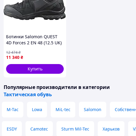
Ботинки Salomon QUEST
4D Forces 2 EN 48 (12.5 UK)
(31 см) Черный {1499-piho}
12 474
₴
11 340
₴
Купить
Популярные производители
в категории
Тактическая обувь
M-Tac
Lowa
MiL-tec
Salomon
Собствен
ESDY
Camotec
Sturm Mil-Tec
Харьков
V