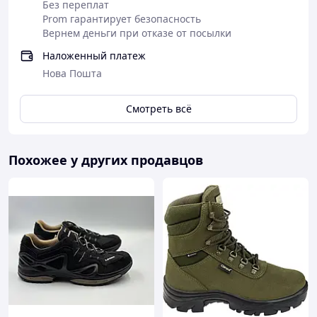
Без переплат
Мы не экономим на Вашем здоровье!
Prom гарантирует безопасность
Вернем деньги при отказе от посылки
Размерный ряд: от 40 по 47 размер, также доступны в
женских 35-39 размерах
Наложенный платеж
Цены производителя
Нова Пошта
Гарантия 30 дней!
Смотреть всё
Внимание! Акция!
Выбирайте любые 2 пары и получайте суммарную
скидку 100 грн
Похожее у других продавцов