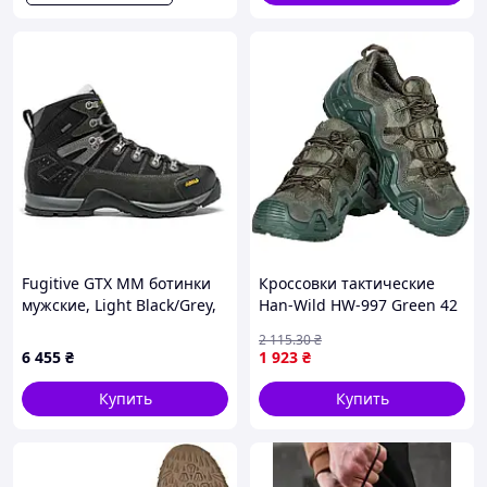
Fugitive GTX MM ботинки
Кроссовки тактические
мужские, Light Black/Grey,
Han-Wild HW-997 Green 42
44 1/2
{1119-piho}
2 115
.30
₴
6 455
₴
1 923
₴
Купить
Купить