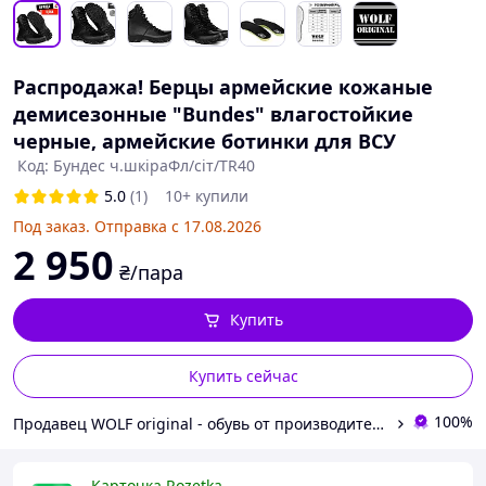
Распродажа! Берцы армейские кожаные
демисезонные "Bundes" влагостойкие
черные, армейские ботинки для ВСУ
Код: Бундес ч.шкіраФл/сіт/TR40
5.0
(1)
10+ купили
Под заказ. Отправка с 17.08.2026
2 950
₴/пара
Купить
Купить сейчас
100%
Продавец WOLF original - обувь от производителя: военные берцы, тактическая обувь и кроссовки. Розница и опт
Карточка Rozetka