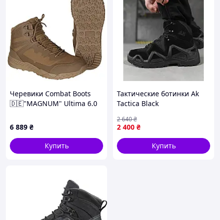
Черевики Combat Boots
Тактические ботинки Ak
🇩🇪"MAGNUM" Ultima 6.0
Tactica Black
WP койот, Тактические
влагозащитные
2 640
₴
ботинки, Мужские высокие
износостойкие кожаные
6 889
₴
2 400
₴
ботинки, Прочная обувь,
мембрана подошва PU/NR
Обувь для
40 {1550-piho}
Купить
Купить