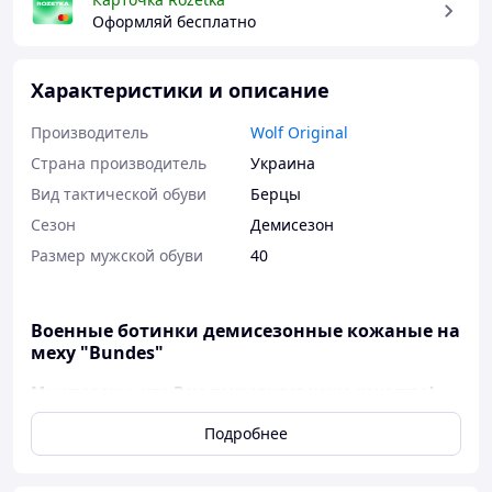
Оформляй бесплатно
Характеристики и описание
Производитель
Wolf Original
Страна производитель
Украина
Вид тактической обуви
Берцы
Сезон
Демисезон
Размер мужской обуви
40
Военные ботинки демисезонные кожаные на
меху "Bundes"
Мы уверены, что Вам понравится наше качество!
Поэтому без проблем и никаких предоплат
Подробнее
отправляем заказ накладным (наложенным)
платежом с оплатой при получении на Новой
почте! Также работаем Пром оплатой!