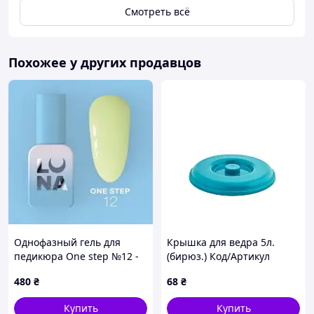
Смотреть всё
Похожее у других продавцов
Однофазный гель для
Крышка для ведра 5л.
педикюра One step №12 -
(бирюз.) Код/Артикул
8ml - 2 шт, Lunamoon
122031
480
₴
68
₴
Купить
Купить