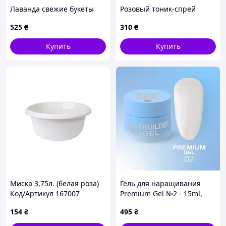
Лаванда свежие букеты
Розовый тоник-спрей
525
₴
310
₴
Купить
Купить
Миска 3,75л. (белая роза)
Гель для наращивания
Код/Артикул 167007
Premium Gel №2 - 15ml,
Lunamoon
154
₴
495
₴