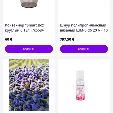
Контейнер "Smart Box"
Шнур полипропиленовый
круглый 0,18л. (/корич.
вязаный ШМ-6 d6 20 м - 10
пр./какао) Код/Артикул
шт код/артикул
60
₴
797
.50
₴
124081
00000000036
Купить
Купить