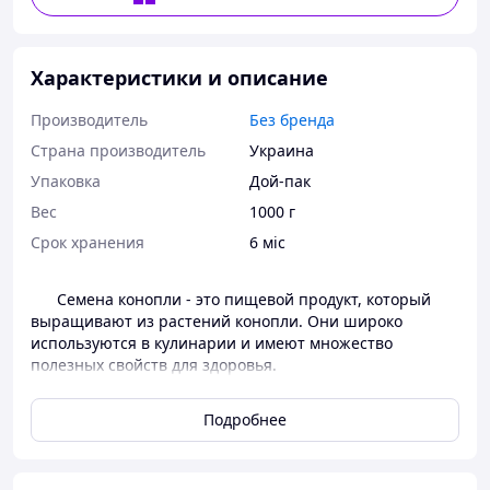
Характеристики и описание
Производитель
Без бренда
Страна производитель
Украина
Упаковка
Дой-пак
Вес
1000 г
Срок хранения
6 міс
Семена конопли - это пищевой продукт, который
выращивают из растений конопли. Они широко
используются в кулинарии и имеют множество
полезных свойств для здоровья.
Семена конопли являются источником белка,
аминокислот, жирных кислот и витаминов. Они
Подробнее
содержат витамины B и E, а также минералы, такие как
магний, кальций, железо и цинк. Семена конопли могут
помочь снизить уровень холестерина в крови,