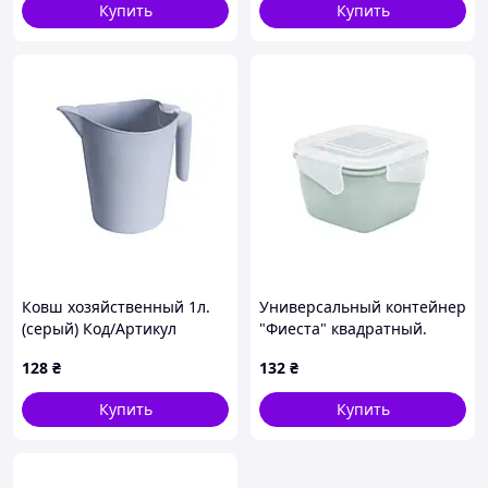
Купить
Купить
Ковш хозяйственный 1л.
Универсальный контейнер
(серый) Код/Артикул
"Фиеста" квадратный.
171004
0,45л. (/полынь/пр.) Код/
128
₴
132
₴
Артикул 168059
Купить
Купить