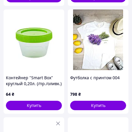
Контейнер "Smart Box"
Футболка с принтом 004
круглый 0,20л. (/пр./оливк.)
Код/Артикул 124083
64
₴
798
₴
Купить
Купить