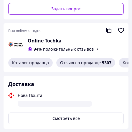
заявленій.
Задать вопрос
Особенности
Мощный мотор для
Был online:
сегодня
длительного
Online Tochka
непрерывного
использования
94% положительных отзывов
Прозрачные защитные
Каталог продавца
Отзывы о продавце
5307
Кон
экраны на дисках для безопасной работы
Устойчивые ножки с присосками
предотвращают скольжение
Доставка
Подставка-опора для точной и
комфортной обработки
Нова Пошта
Совместим с сухой шлифовкой и
стационарным монтажом
Смотреть всё
Комплектация