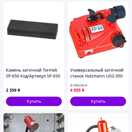
Камень заточной Tormek
Универсальный заточной
SP-650 Код/Артикул SP-650
станок Holzmann USG 950
4 784
.90
₴
2 359
₴
4 055
₴
Купить
Купить