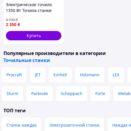
Электрическое точило
1350 Вт Точила станки
точильные 2950 об/мин
4 700
₴
Настольное точило /2
2 350
₴
круга Точильный станок
ручной
Купить
Популярные производители
в категории
Точильные станки
Procraft
JET
Einhell
Holzmann
LEX
Sturm
Parkside
Scheppach
Forte
Metab
ТОП теги
Станок наждак
Электрозаточной станок
Наждак 