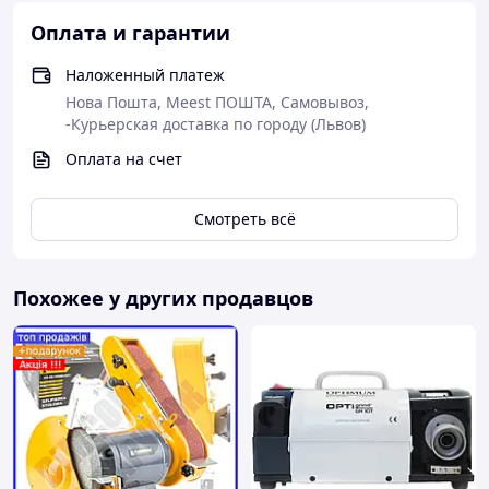
Шлифовальный станок Leo Tools — 1 шт
Оплата и гарантии
Абразивные камни установлены — 2 шт
Инструкция по эксплуатации
Наложенный платеж
Нова Пошта, Meest ПОШТА, Самовывоз,
Упаковка заводская
-Курьерская доставка по городу (Львов)
Оплата на счет
Смотреть всё
Похожее у других продавцов