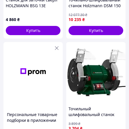
HOLZMANN BSG 13E
станок Holzmann DSM 150
12 077
.30
₴
4 860
₴
10 235
₴
Купить
Купить
Точильный
Персональные товарные
шлифовальный станок
подборки в приложении
Parkside PDOS 200 C2
3 899
₴
200Вт | Настольный
3 704
₴