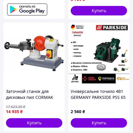
станок для заточки ( PDOS
200 C2_VV)
Купить
Заточной станок для
Універсальне точило 4В1
дисковых пил CORMAK
GERMANY PARKSIDE PSS 65
JMY8-70
для свердл/ножів/ножиц
17 623
.30
₴
14 935
₴
2 560
₴
Купить
Купить