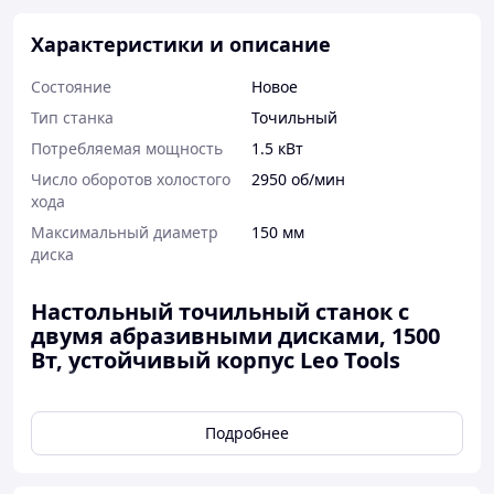
Характеристики и описание
Состояние
Новое
Тип станка
Точильный
Потребляемая мощность
1.5 кВт
Число оборотов холостого
2950 об/мин
хода
Максимальный диаметр
150 мм
диска
Настольный точильный станок с
двумя абразивными дисками, 1500
Вт, устойчивый корпус Leo Tools
Мощный шлифовальный станок от Leo Tools
идеально подходит для бытового и
Подробнее
профессионального использования.
Оснащенный двумя точильными камнями по 150
мм, он позволяет эффективно затачивать