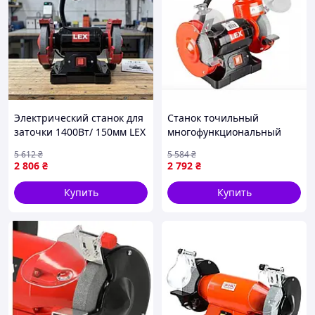
Электрический станок для
Станок точильный
заточки 1400Вт/ 150мм LEX
многофункциональный
(Польша), Универсальный
1400Вт/ 150мм LEX
5 612
₴
5 584
₴
шлифовальный станок по
(Польша), Станок
2 806
₴
2 792
₴
металлу, Точило гриндер,
точильный электрический,
ZLT
FRC
Купить
Купить