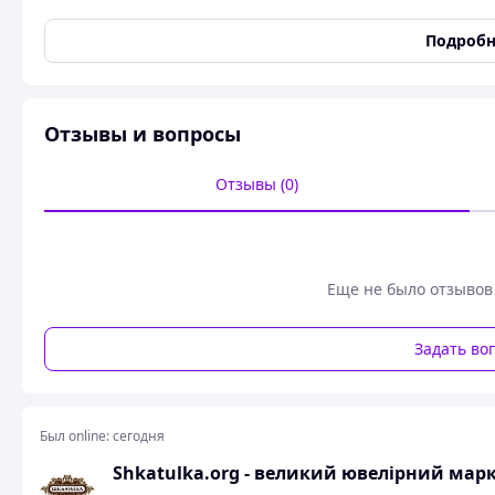
Покрытие
Позолота
Подробн
Проба
925
Состояние
Новое
Пол
Унисекс
Отзывы и вопросы
Ширина
7 мм
Отзывы (0)
Пользовательские характеристики
Кольца обручальные
Кольца обручальные по
позолоченные с цветочным
национальном стиле па
орнаментом в национальном
стиле пара
Еще не было отзывов
Размер
все размеры
Задать во
Стиль исполнения
Флористика
Тематика рисунка/формы
Цветы
Был online:
Кольца обручальные позолоченные с цветочны
сегодня
Shkatulka.org - великий ювелірний марк