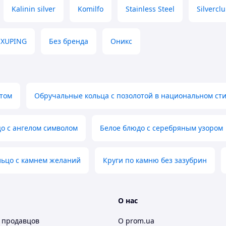
Kalinin silver
Komilfo
Stainless Steel
Silvercl
XUPING
Без бренда
Оникс
том
Обручальные кольца с позолотой в национальном ст
о с ангелом символом
Белое блюдо с серебряным узором
льцо с камнем желаний
Круги по камню без зазубрин
О нас
 продавцов
О prom.ua