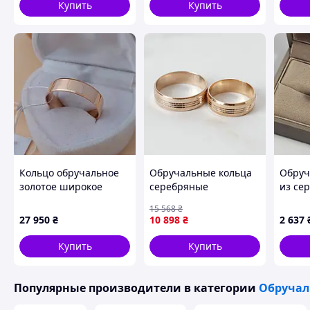
Купить
Купить
Эти позолоченные обручальные кольца с орнамент
745поз-15Ліп пара - прекрасный выбор для пары, к
предпочитает нестандартные и уникальные украше
отражающие их индивидуальность. А чтобы вручен
и признание в своих чувствах было еще более тор
подберите к кольцу коробочку футляр.
Кольцо выполнено из серебра 925 пробы, что
засвидетельствовано клеймом ювелирной палаты У
Кольцо обручальное
Обручальные кольца
Обруч
Также мы сотрудничаем по системе дропшиппинг.
золотое широкое
серебряные
из се
Американка гладкоея
позолотой и алмазной
европ
Shkatulka.org с нами красиво
15 568
₴
6 мм
гранью
27 950
₴
10 898
₴
2 637
Купить
Купить
Похожие товары по характеристикам
Популярные производители
в категории
Обручал