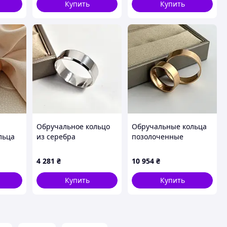
Купить
Купить
Обручальное кольцо
Обручальные кольца
льца
из серебра
позолоченные
ром
американка гладкая
широкие гладкие
широкая классическая
американки пара
4 281
₴
10 954
₴
Купить
Купить