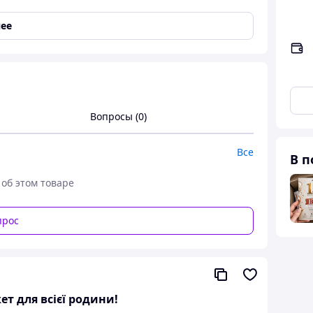
ее
Вопросы (0)
золоченные с цветочным орнаментом в
Все
ра
В п
 об этом товаре
прос
м орнаментом в национальном стиле пара
ет для всієї родини!