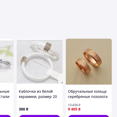
льные
Каблочка из белой
Обручальные кольца
стали
керамики, размер 20
серебряные позолота
я
и орнамент пара
13 436
₴
300
₴
9 405
₴