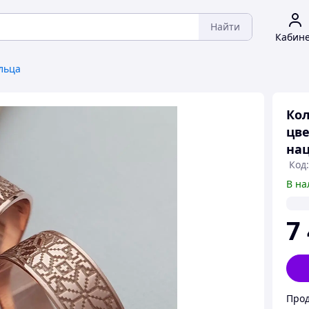
Найти
Кабин
льца
Кол
цв
нац
Код
В на
7