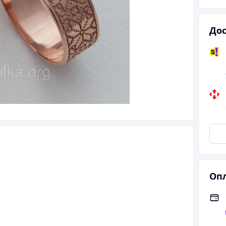
Дос
Опл