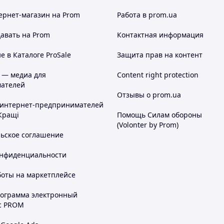
ернет-магазин
на Prom
Работа в prom.ua
авать на Prom
Контактная информация
 в Каталоге ProSale
Защита прав на контент
 — медиа для
Content right protection
ателей
Отзывы о prom.ua
 интернет-предпринимателей
Кращі
Помощь Силам обороны
(Volonter by Prom)
льское соглашение
онфиденциальности
боты на маркетплейсе
рограмма электронный
с PROM