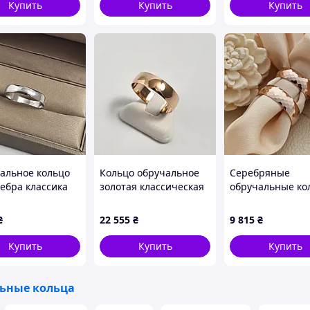
Купить
Купить
Купить
ом
оторая
ния,
ие подарка
жественным
краины.
альное кольцо
Кольцо обручальное
Серебряные
ребра классика
золотая классическая
обручальные ко
ейка тонкая
Европейка гладкоея 6
Европейка с узо
мм.
пара
₴
22 555
₴
9 815
₴
Купить
Купить
Купить
ьные кольца