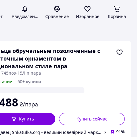
ет
Уведомления
Сравнение
Избранное
Корзина
ьца обручальные позолоченные с
еточным орнаментом в
иональном стиле пара
: 745поз-15Ліп пара
личии
60+ купили
 488
₴/пара
Купить
Купить сейчас
91%
Продавец Shkatulka.org - великий ювелірний маркет для всієї родини!