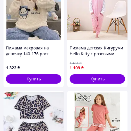
Пижама махровая на
Пижама детская Кигуруми
девочку 140-176 рост
Hello Kitty с розовыми
No180.2
сердечками Kigurumi
1 481
₴
Денвер Піжама дитяча
1 322
₴
1 109
₴
Кігурумі Hello Kitty з
рожевими сердечками
Купить
Купить