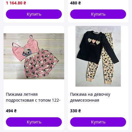
1 164
.80
₴
480
₴
Купить
Купить
Пижама летняя
Пижама на девочку
подростковая с топом 122-
демисезонная
176 р №359
Леопардовая Primark р.128
494
₴
330
₴
см (7-8 лет)
Купить
Купить