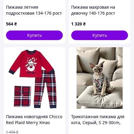
Пижама летняя
Пижама махровая на
подростковая 134-176 рост
девочку 140-176 рост
№347
No180.9
564
₴
1 320
₴
Купить
Купить
Пижама новогодняя Chicco
Трикотажная пижама для
Red Plaid Merry Xmas
кота, Серый, S 29-30cm,
Красная Размер 86
Унисекс
1 456
₴