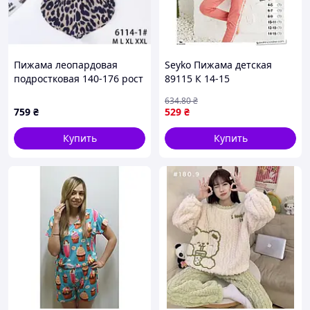
Пижама леопардовая
Seyko Пижама детская
подростковая 140-176 рост
89115 К 14-15
No822-2
634
.80
₴
759
₴
529
₴
Купить
Купить