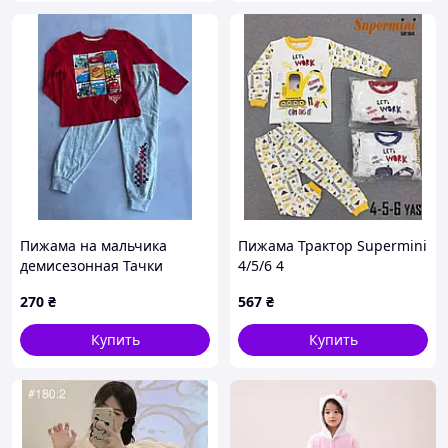
Пижама на мальчика
Пижама Трактор Supermini
демисезонная Тачки
4/5/6 4
Primark р.92 см (1,5-2 года)
270
₴
567
₴
Купить
Купить