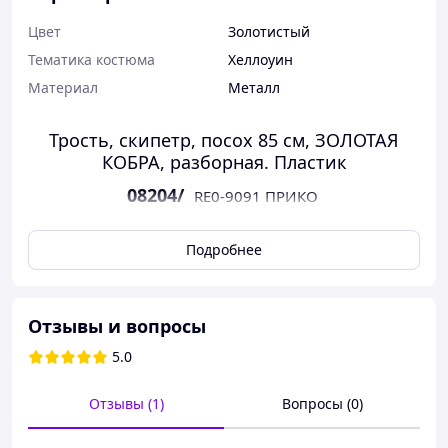
Цвет
Золотистый
Тематика костюма
Хеллоуин
Материал
Металл
Трость, скипетр, посох 85 см, ЗОЛОТАЯ
КОБРА, разборная. Пластик
08204/
RE0-9091 ПРИКО
Подробнее
Материалы изготовления, технологии и
особенности трости для Хэллоуина
Отзывы и вопросы
Карнавальная трость чёрного цвета с эффектной
головкой в виде кобры представляет собой аксессуар,
5.0
который гармонично дополняет образы пирата,
пиратки, Кащея, Смерти, Мертвеца и других «тёмных
Отзывы (1)
Вопросы (0)
персонажей». Поверхность изделия богато оформлена
декоративными элементами, выполненными в стиле
резьбы «по металлу». Для декора использованы