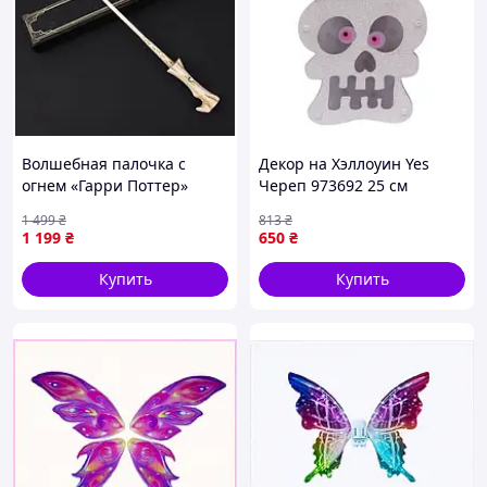
Волшебная палочка с
Декор на Хэллоуин Yes
огнем «Гарри Поттер»
Череп 973692 25 см
(стреляет огнем) - Lord
newyork
1 499
₴
813
₴
Voldemort
1 199
₴
650
₴
Купить
Купить