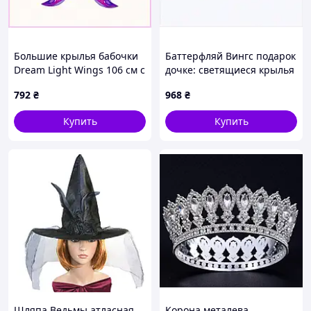
Большие крылья бабочки
Баттерфляй Вингс подарок
Dream Light Wings 106 см с
дочке: светящиеся крылья
мелодией, 88P4658X9
бабочки, 88HC26404
792
₴
968
₴
Купить
Купить
Шляпа Ведьмы атласная
Корона металева