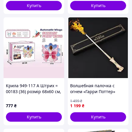
обращения, чтобы использование трости приносило
Купить
Купить
исключительно положительные эмоции.
Крила 949-117 А Штрих =
Волшебная палочка с
00183 (36) розмір 68х60 см,
огнем «Гарри Поттер»
мелодія, без
(стреляет огнем) - Lord
1 499
₴
підсвічування,
Voldemort
777
₴
1 199
₴
автоматична робота, 2
режими, в коробці
Купить
Купить