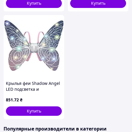
Купить
Купить
Крылья феи Shadow Angel
LED подсветка и
подвижный механизм |
851
.72
₴
Световые LED-крылья
Shadow для создания
Купить
волшебного образа феи
Популярные производители
в категории