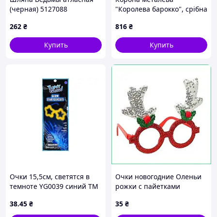
(черная) 5127088
"Королева барокко", срібна
з білим камінням, велика
262
₴
816
₴
Купить
Купить
Очки 15,5см, светятся в
Очки новогодние Оленьи
темноте YG0039 синий ТМ
рожки с пайетками
METR
карнавальный аксессуар
38
.45
₴
35
₴
для фотосессии взрослых и
детей серебро