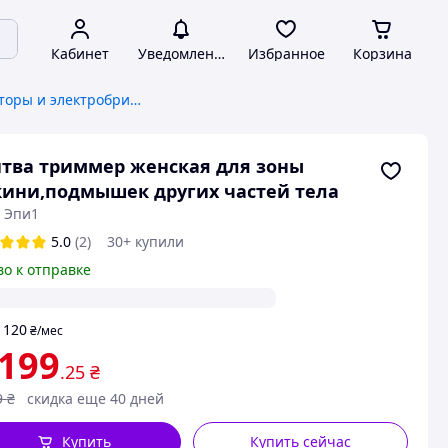
Кабинет
Уведомления
Избранное
Корзина
Женские эпиляторы и электробритвы
тва триммер женская для зоны
ини,подмышек других частей тела
: Эпи1
5.0
(2)
30+ купили
во к отправке
120
т
₴
/мес
 199
.25
₴
9
₴
скидка еще 40 дней
Купить
Купить сейчас