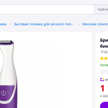
Найти
ника
Бытовая техника для личного пользования
Бри
бик
Код
Гото
о
1
1 59