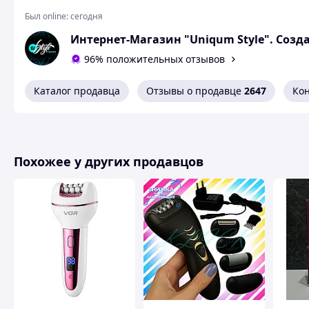
Был online:
сегодня
Эпилятор, триммер для зоны бикини,
5 в 1
Интернет-Магазин "Uniqum Style". Созд
96% положительных отзывов
Женский тр
Каталог продавца
Отзывы о продавце
2647
Ко
В комплекте 4
Бритва-триммер для бикини, подмышек и дру
Похожее у других продавцов
Маленькая триммерная головка обеспечивает точные
Создайте стиль или придайте форму зоне бикини. Исполь
получить желаемый вид, и обрежьте до 0,5 мм.
Закругленные кончики эффективно состригают волос
Закругленные насадки для стрижки работают как по волш
эффективно подровнять линию бикини. Никаких зазубрин
Насадки-гребни позволяют подстригать волосы разно
Попробуйте разные длины и стили. Выберите между 0,5, 3