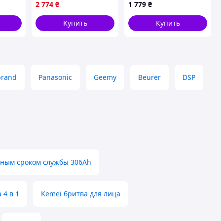
тройной насадкой 2 в
2 774
₴
1 779
₴
 /
1-профессионал
Купить
Купить
лятор
brand
Panasonic
Geemy
Beurer
DSP
ьным сроком службы 306Ah
 4 в 1
Kemei бритва для лица