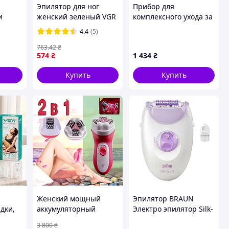
Эпилятор для ног
Прибор для
и
женский зеленый VGR
комплексного ухода за
и
V-722 аккумуляторный
стопами и телом 5в1
4.4
(5)
с насадками
301X65B27
депилятор для
763
.42
₴
574
₴
1 434
₴
удаления волос
электро
Купить
Купить
Женский мощный
Эпилятор BRAUN
дки,
аккумуляторный
Электро эпилятор Silk-
эпилятор MP-3099 с
еpil 3 SE 3-000
3 800
₴