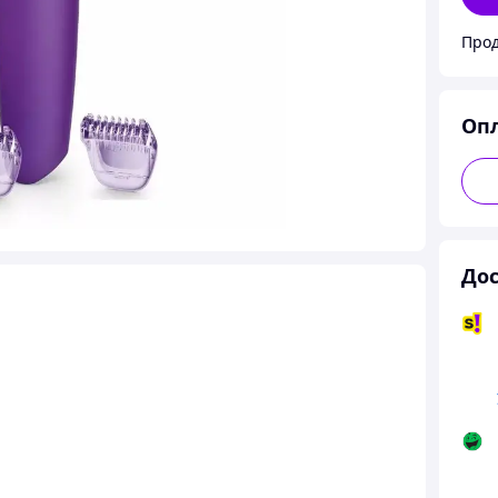
Оп
Дос