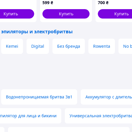
H302
насадками. Цвет:
Зеленый /
599
₴
700
₴
розовый
Электроэпилятор
Электробритва
Купить
Купить
Купить
женская / Депи
для тела Подроб
 эпиляторы и электробритвы
Kemei
Digital
Без бренда
Rowenta
No 
Водонепроницаемая бритва 3в1
Аккумулятор с длител
пилятор для лица и бикини
Универсальная электробритва