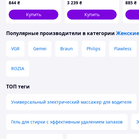
3T1B11289
050 (5392)
E2183
844
₴
3 239
₴
885
₴
Купить
Купить
Популярные производители
в категории
Женские
VGR
Gemei
Braun
Philips
Flawless
ROZIA
ТОП теги
Универсальный электрический массажер для водителя
Гель для стирки с эффективным удалением запахов
Э