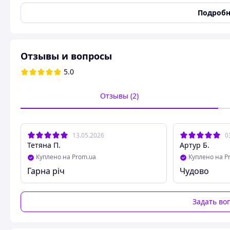
Количество бритвенных головок
4
Подробн
Тип питания
Батарейки
Тип элементов питания
AA
Цвет корпуса
Белый
Отзывы и вопросы
Состояние
Новое
5.0
Питание
Батарейки
Насадки
Отзывы (2)
Бритвенная насадка
Да
Насадка для чувствительных зон
Да
13.05.2026
0
Насадка для точечного удаления
Да
Тетяна П.
Артур Б.
волос
Куплено на Prom.ua
Куплено на P
Насадка для пилинга
Нет
Гарна річ
Чудово
Насадка для зоны бикини
Да
Насадка для ограничения зоны
Да
Задать во
эпиляции