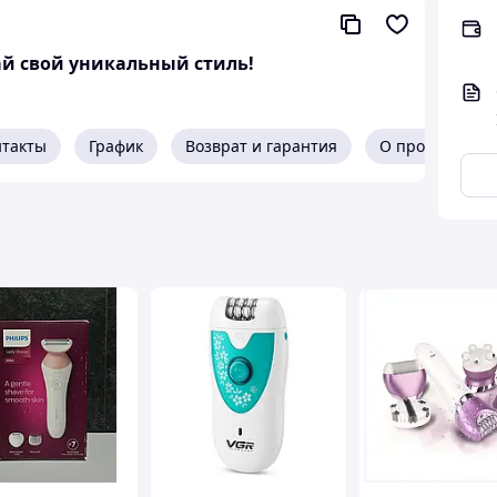
 подмышек и других частей тела.
ай свой уникальный стиль!
иммер
нтакты
График
Возврат и гарантия
О продавце
 насадки
гих частей тела LK383
 результаты
зуйте маленькую головку триммера, чтобы
ы, защищая кожу.
ебству, поэтому вы можете безопасно и
 и порезов.
й длины.
 или 5 мм для ровной, ухоженной области бикини.