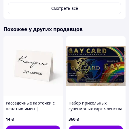
Смотреть всё
Похожее у других продавцов
Рассадочные карточки с
Набор прикольных
печатью имен |
сувенирных карт членства
Персонализация (RK-0001)
«Gay Club / Pride
14
₴
360
₴
Membership» темно-синие
(3 шт.) / Подарочные ПВХ-