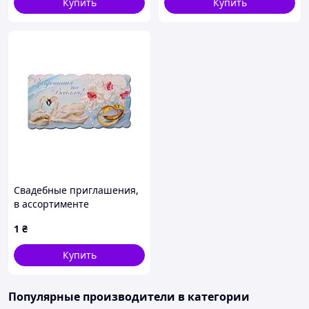
Купить
Купить
карты для стирки и ро
Свадебные приглашения,
в ассортименте
1
₴
Купить
Популярные производители
в категории