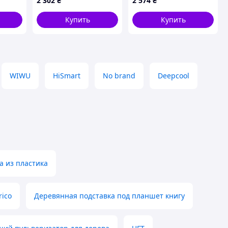
2 302
₴
2 574
₴
Купить
Купить
WIWU
HiSmart
No brand
Deepcool
а из пластика
rico
Деревянная подставка под планшет книгу