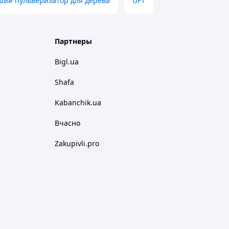
ий пульверизатор для дерева
UFT
Партнеры
Bigl.ua
Shafa
Kabanchik.ua
Вчасно
Zakupivli.pro