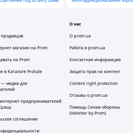
 сцепления под штангу 28мм
Многофункциональный хорош
О нас
 продавцов
О prom.ua
ернет-магазин
на Prom
Работа в prom.ua
авать на Prom
Контактная информация
 в Каталоге ProSale
Защита прав на контент
 — медиа для
Content right protection
ателей
Отзывы о prom.ua
 интернет-предпринимателей
Кращі
Помощь Силам обороны
(Volonter by Prom)
льское соглашение
онфиденциальности