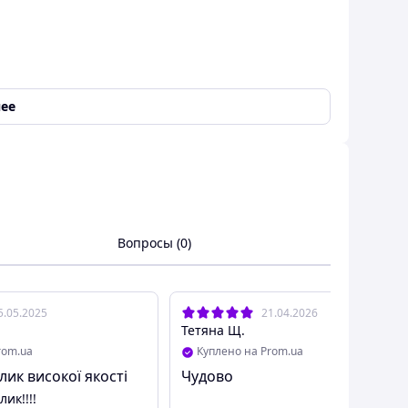
ее
Вопросы (0)
5.05.2025
21.04.2026
Тетяна Щ.
rom.ua
Куплено на Prom.ua
лик високої якості
Чудово
ик!!!!