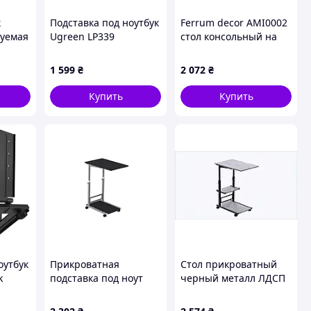
к
Подставка под ноутбук
Ferrum decor AMI0002
руемая
Ugreen LP339
стол консольный на
60X74
Adjustable Laptop
колесиках черный
Stand Silver (UGR-
каркас 6X51607PM7
1 599
₴
2 072
₴
40291)
Купить
Купить
оутбук
Прикроватная
Стол прикроватный
k
подставка под ноут
черный металл ЛДСП
серый металл ЛДСП,
Бетон 65C160B40H
6B516071CT