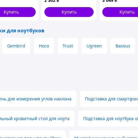
2 302
₴
3 049
₴
ик+алюминий,
.0 + LCD,
Купить
Купить
Купить
97*30mm, Black,
ки для ноутбуков
Gembird
Hoco
Trust
Ugreen
Baseus
ень для измерения углов наклона
Подставка для смартфон
ьный кроватный стол для ноута
Подставка для ноутбука o