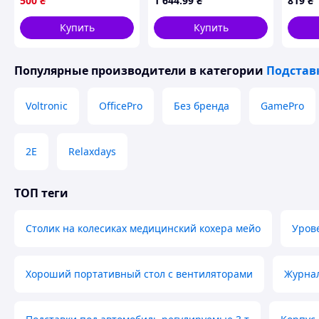
500
₴
1 644
.99
₴
819
₴
ноутбука / Подставка с
пласт
вентиляцией для
2xUSB2
Купить
Купить
монитора
365*2
Популярные производители
в категории
Подстав
Voltronic
OfficePro
Без бренда
GamePro
2E
Relaxdays
ТОП теги
Столик на колесиках медицинский кохера мейо
Уров
Хороший портативный стол с вентиляторами
Журнал