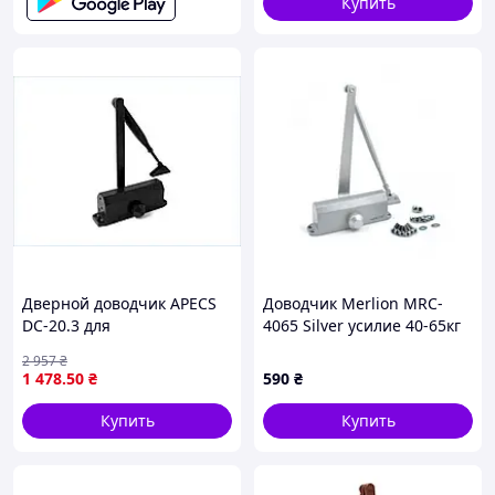
Купить
Дверной доводчик APECS
Доводчик Merlion MRC-
DC-20.3 для
4065 Silver усилие 40-65кг
автоматического закрытия
2 957
₴
дверей черный
1 478
.50
₴
590
₴
Купить
Купить