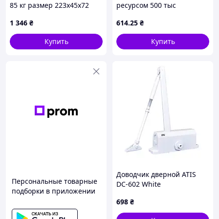
85 кг размер 223x45x72
ресурсом 500 тыс
серебро
открытий, 65MT2804C2
1 346
₴
614
.25
₴
Купить
Купить
Доводчик дверной ATIS
Персональные товарные
DC-602 White
подборки в приложении
698
₴