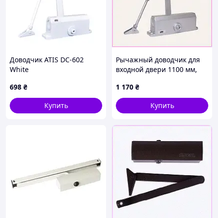
Доводчик ATIS DC-602
Рычажный доводчик для
White
входной двери 1100 мм,
652B78X72X
698
₴
1 170
₴
Купить
Купить