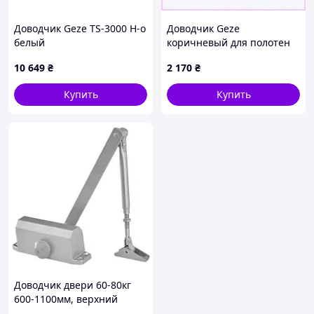
Доводчик Geze TS-3000 H-o
Доводчик Geze
белый
коричневый для полотен
шириной 1100 мм,
10 649
₴
2 170
₴
A65M27402
Купить
Купить
Доводчик двери 60-80кг
600-1100мм, верхний
монтаж, EN4, серебристый