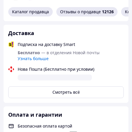
Вся конструкция дотягивателя будет держаться
на планках с двух сторон и на шести саморезах,
Каталог продавца
Отзывы о продавце
12126
Ко
поэтому для установки вам необходимо будет
позаботиться о дюбелях с саморезами и
вооружиться отверткой/дрелью/шуруповертом в
зависимости от материала дверного полотна
Доставка
Подписка на доставку Smart
Бесплатно
— в отделения Новой почты
Узнать больше
Нова Пошта (Бесплатно при условии)
Смотреть всё
Оплата и гарантии
Безопасная оплата картой