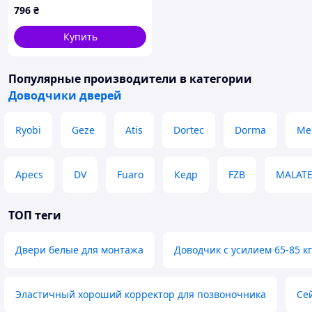
796
₴
Купить
Популярные производители
в категории
Доводчики дверей
Ryobi
Geze
Atis
Dortec
Dorma
Me
Apecs
DV
Fuaro
Кедр
FZB
MALAT
ТОП теги
Двери белые для монтажа
Доводчик с усилием 65-85 кг
Эластичный хороший корректор для позвоночника
Сей