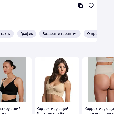
меньше без упражнений;
нтакты
График
Возврат и гарантия
О продавце
ектирующий
Корректирующий
Корректирующи
т из
бюстгальтер без
трусики с широ