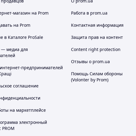
 продавцов
О prom.ua
ернет-магазин
на Prom
Работа в prom.ua
авать на Prom
Контактная информация
 в Каталоге ProSale
Защита прав на контент
 — медиа для
Content right protection
ателей
Отзывы о prom.ua
 интернет-предпринимателей
Кращі
Помощь Силам обороны
(Volonter by Prom)
льское соглашение
онфиденциальности
боты на маркетплейсе
рограмма электронный
с PROM