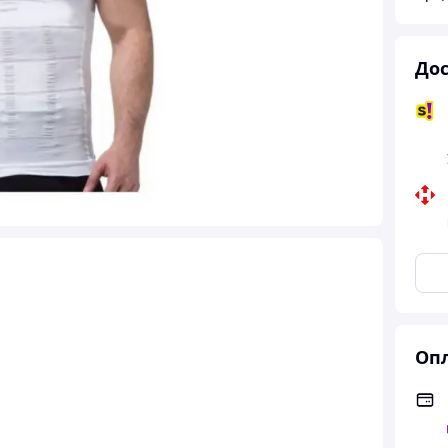
Дос
Опл