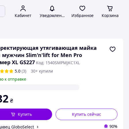
Кабинет
Уведомления
Избранное
Корзина
рректирующая утягивающая майка
 мужчин Slim'n'lift for Men Pro
мер XL GS227
Код: 1540SMPMJKC1XL
5.0
(3)
30+ купили
во к отправке
82
₴
Купить
Купить сейчас
90%
авец GloboSelect