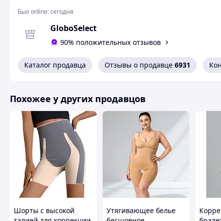
Преимущества:
Был online:
сегодня
Поддерживает V-образную форму;
GloboSelect
Возможность выглядеть на несколько сантиметров 
90% положительных отзывов
Очень комфортная;
Сглаживает неприглядные складки;
Можно носить в любое время;
Каталог продавца
Отзывы о продавце
6931
Ко
Не будет скользить или сползать;
Поддерживает осанку.
Похожее у других продавцов
Похожие товары по характеристикам
Шорты с высокой
Утягивающее белье
Корр
талией для коррекции
бесшовное,
брале