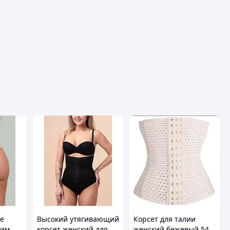
е
Высокий утягивающий
Корсет для талии
ким
корсет женский для
женский бежевый 54