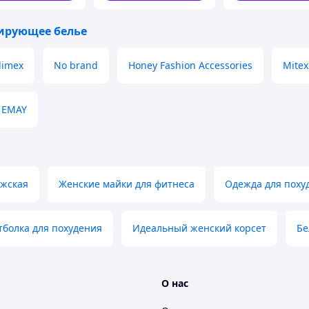
та
ирующее белье
limex
No brand
Honey Fashion Accessories
Mitex
EMAY
ужская
Женские майки для фитнеса
Одежда для поху
тболка для похудения
Идеальный женский корсет
Бе
О нас