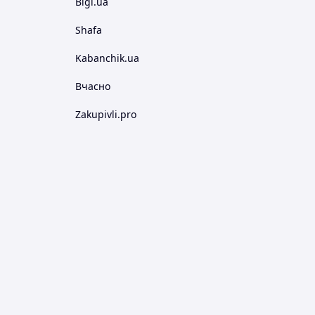
Bigl.ua
Shafa
Kabanchik.ua
Вчасно
Zakupivli.pro