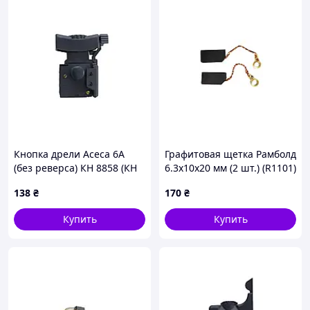
Кнопка дрели Асеса 6A
Графитовая щетка Рамболд
(без реверса) КН 8858 (КН
6.3x10x20 мм (2 шт.) (R1101)
8858)
(10 шт.)
138
₴
170
₴
Купить
Купить