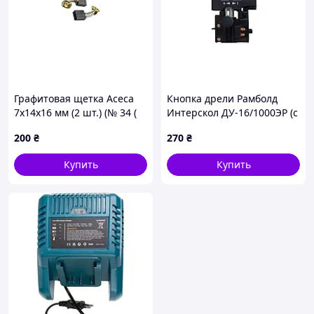
Графитовая щетка Асеса
Кнопка дрели Рамболд
7x14x16 мм (2 шт.) (№ 34 (
Интерскол ДУ-16/1000ЭР (с
1800 )) (10 шт.)
регулятором) (КН 8848)
200
₴
270
₴
Купить
Купить