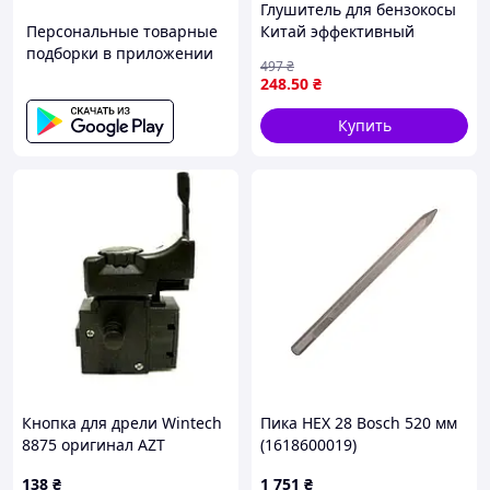
Глушитель для бензокосы
Персональные товарные
Китай эффективный
подборки в приложении
аксессуар для снижения
497
₴
шума и защиты двигателя
248
.50
₴
Купить
Кнопка для дрели Wintech
Пика HEX 28 Bosch 520 мм
8875 оригинал AZT
(1618600019)
138
₴
1 751
₴