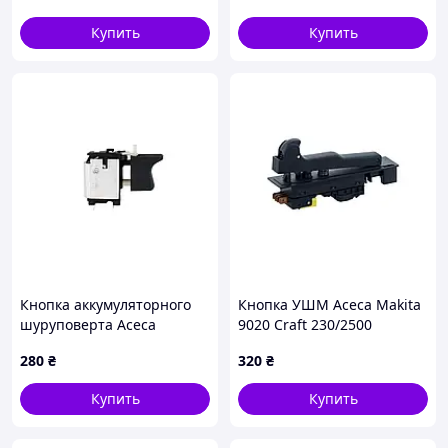
Купить
Купить
Кнопка аккумуляторного
Кнопка УШМ Асеса Makita
шуруповерта Асеса
9020 Craft 230/2500
Интерскол (КН 072)
Фиолент 2300 (4 контакта)
280
₴
320
₴
(КН 8924 4P)
Купить
Купить