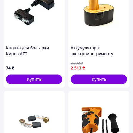
Кнопка для болгарки
Аккумулятор к
Киров AZT
электроинструменту
PowerPlant для DeWALT GD-
2 732
₴
DE-14 14.4V 3Ah NIMH
74
₴
2 513
₴
(TB920594) — Доступный
Купить
Купить