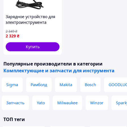
Зарядное устройство для
электроинструмента
PowerPlant BOSCH
2 349
₴
AL3620CV, 14.4V-36V, 3A/2A,
2 329
₴
Li-ion (TB921676)
Купить
Популярные производители
в категории
Комплектующие и запчасти для инструмента
Sigma
Рамболд
Makita
Bosch
GOODLU
Запчасть
Yato
Milwaukee
Winzor
Spark
ТОП теги