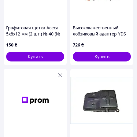
Графитовая щетка Асеса
Высококачественный
5x8x12 мм (2 шт.) № 40 (№
лобзиковый адаптер YDS
40) (10 шт.)
FT-147
150
₴
726
₴
Купить
Купить