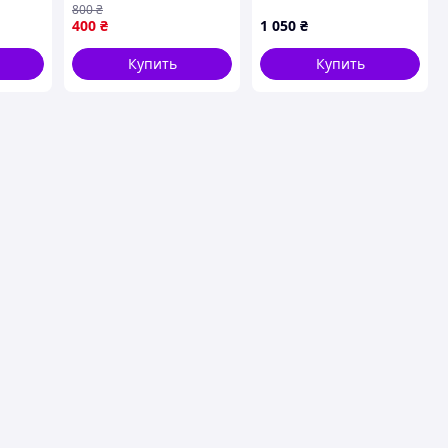
800
₴
пору року
400
₴
1 050
₴
Купить
Купить