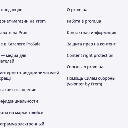
 продавцов
О prom.ua
ернет-магазин
на Prom
Работа в prom.ua
авать на Prom
Контактная информация
 в Каталоге ProSale
Защита прав на контент
 — медиа для
Content right protection
ателей
Отзывы о prom.ua
 интернет-предпринимателей
Кращі
Помощь Силам обороны
(Volonter by Prom)
льское соглашение
онфиденциальности
боты на маркетплейсе
рограмма электронный