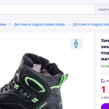
Найти
бувь
Детская и подростковая обувь
Зим
зи
под
ма
Гото
о
1
2 66