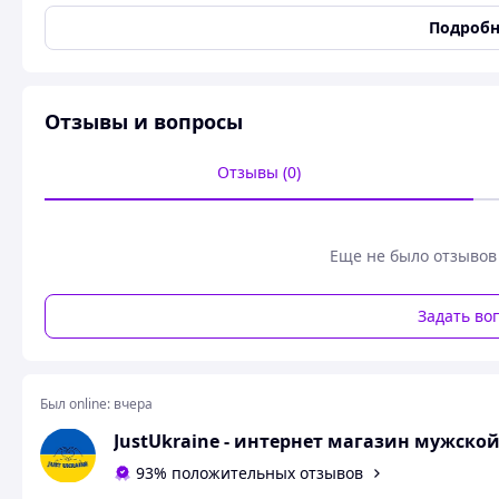
Полнота обуви
Регулируемые подъем и
Подробн
Материал верха
Комбинированный
Материал подкладки
Натуральный мех
Материал подошвы
ПВХ
Отзывы и вопросы
Цвет
Разные цвета
Застежка
Шнуровка/ молния
Отзывы (0)
Каблук/Подошва
Плоская подошва
Ортопедические
Да
Еще не было отзывов
Мембрана
Да
Супинатор
Да
Задать во
Вид стельки
Меховая
Тип крепления стельки
Съемная
Дышащая стелька
Да
Был online:
вчера
Метод крепления подошвы
Горячая вулканизация
JustUkraine - интернет магазин мужско
Состояние
Новое
93% положительных отзывов
Пользовательские характеристики