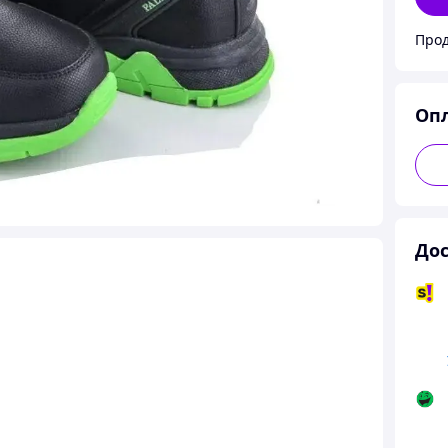
Оп
Дос