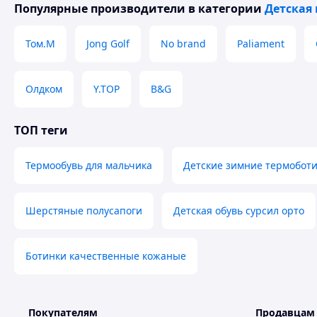
Популярные производители
в категории
Детская
Том.М
Jong Golf
No brand
Paliament
Олдком
Y.TOP
B&G
ТОП теги
Термообувь для мальчика
Детские зимние термоботи
Шерстяные полусапоги
Детская обувь сурсил орто
Ботинки качественные кожаные
Покупателям
Продавцам