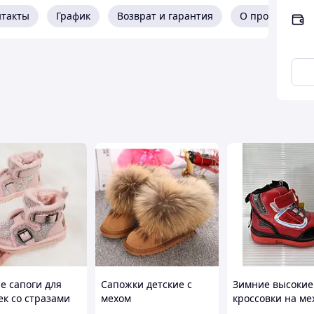
 для мальчика, зимние термоботинки для мальчика
нтакты
График
Возврат и гарантия
О продавце
совки на мальчика
рмоботинки для мальчика подростка, зимние
мальчика
 - 41
платы
ри получении)
нь заказа
зврат
ВХ
е сапоги для
Сапожки детские с
Зимние высокие
ек со стразами
мехом
кроссовки на мех
ий вид!
31р 16-20см