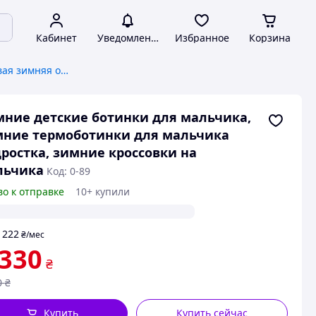
Кабинет
Уведомления
Избранное
Корзина
Детская и подростковая зимняя обувь
ние детские ботинки для мальчика,
мние термоботинки для мальчика
ростка, зимние кроссовки на
льчика
Код: 0-89
во к отправке
10+ купили
222
т
₴
/мес
 330
₴
0
₴
Купить
Купить сейчас