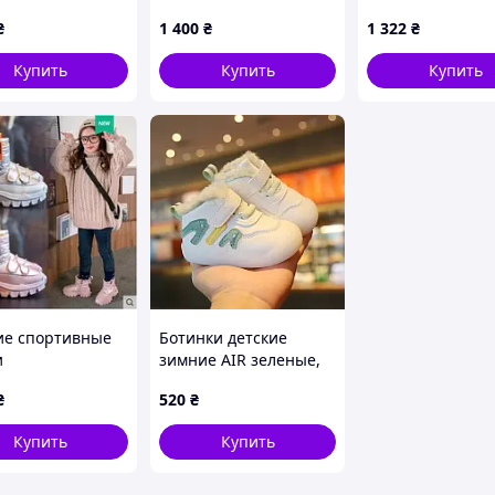
₴
1 400
₴
1 322
₴
Купить
Купить
Купить
!
аничено!
ие спортивные
Ботинки детские
и
зимние AIR зеленые,
Размер 15
₴
520
₴
Купить
Купить