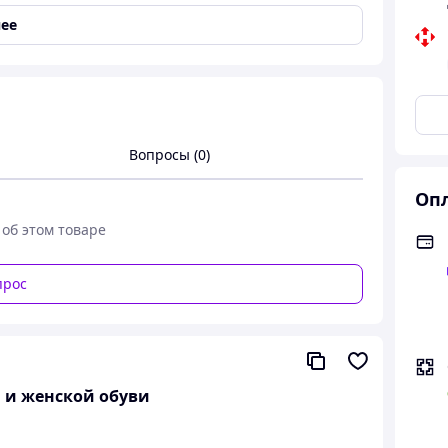
 полнота
ее
Вопросы (0)
Опл
 об этом товаре
прос
й и женской обуви