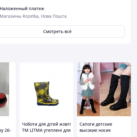
Наложенный платеж
Магазины Rozetka, Нова Пошта
Смотреть всё
Чоботи для дітей жовті
Сапоги детские
у 26-
ТМ LITMA утеплені для
высокие носик
прогулок в холодну