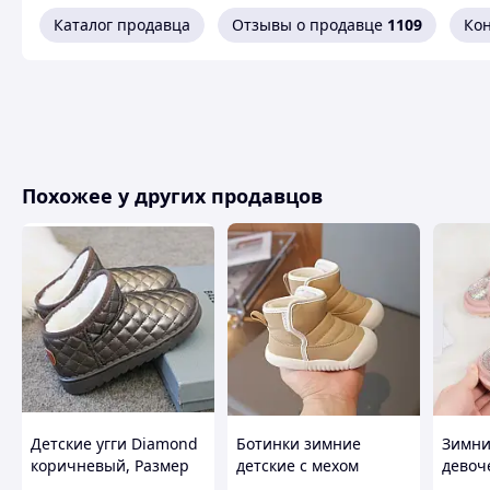
Тип назначения
Зимние детские ботинки
Каталог продавца
Отзывы о продавце
1109
Ко
подростка, зимние крос
Зимние детские ботинки для мальчика, зимние те
кроссовки на 
Размеры 33
Похожее у других продавцов
Без предо
Наложка (оплата п
Отправка в де
Обмен/во
✅сезон: зима
✅размеры: 32 - 41
✅материал: натуральная кожа,экокожа, подошва П
Детские угги Diamond
Ботинки зимние
Зимни
коричневый, Размер
детские с мехом
девоч
Современный классический дизайн и топовый внешн
25
Topstar бежевый,