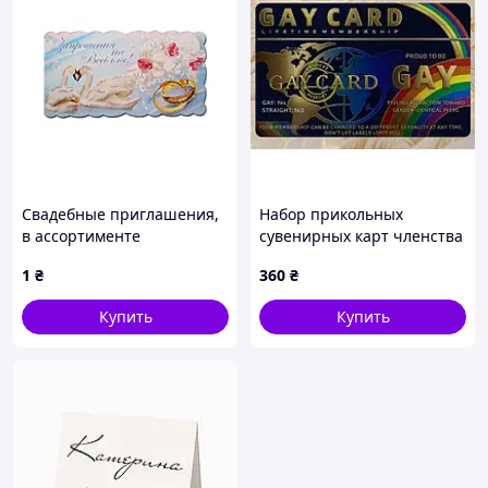
Свадебные приглашения,
Набор прикольных
в ассортименте
сувенирных карт членства
«Gay Club / Pride
1
₴
360
₴
Membership» темно-синие
(3 шт.) / Подарочные ПВХ-
Купить
Купить
карты для стирки и ро