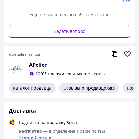
обложка-полуматовая белая калька;
Все
декор: сургучный оттиск, перьинка;
размер приглашения: 10х14,5 см;
Еще не было отзывов об этом товаре
текст редактируется под Вас;
срок готовности зависит от обьема роботы.
Задать вопрос
В обьявлениях есть много вариантов приглашений=)
Заказ береться в работу после утверждения макета и
внесения оплаты.
Был online:
сегодня
viber/telegram +380953116429.
APelier
100% положительных отзывов
Каталог продавца
Отзывы о продавце
685
Конт
Доставка
Подписка на доставку Smart
Бесплатно
— в отделения Новой почты
Узнать больше