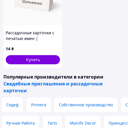
Рассадочные карточки с
печатью имен |
Персонализация (RK-0001)
14
₴
Купить
Популярные производители
в категории
Свадебные приглашения и рассадочные
карточки
Седеф
Primera
Собственное производство
С
Ручная Работа
7arts
Manific Decor
Принцесс