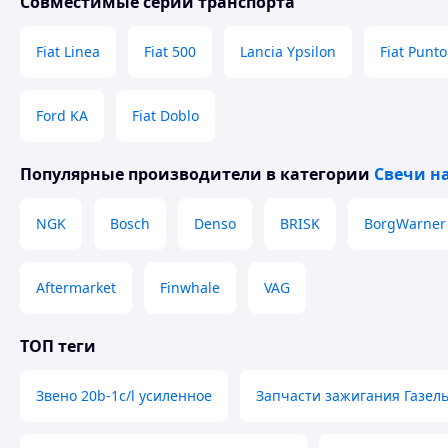
Совместимые серии транспорта
Fiat Linea
Fiat 500
Lancia Ypsilon
Fiat Punto
Ford KA
Fiat Doblo
Популярные производители
в категории
Свечи н
NGK
Bosch
Denso
BRISK
BorgWarner
Aftermarket
Finwhale
VAG
ТОП теги
Звено 20b-1c/l усиленное
Запчасти зажигания Газел