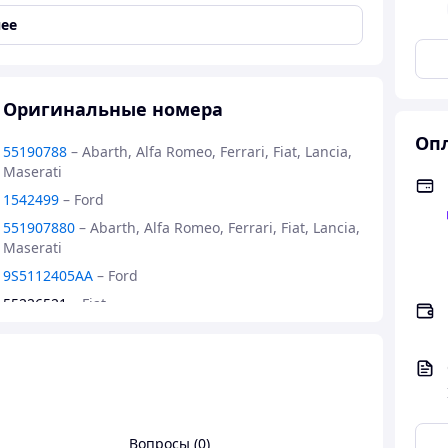
- (вир-во MAGNETI MARELLI)
ее
Оригинальные номера
Опл
55190788
–
Abarth, Alfa Romeo, Ferrari, Fiat, Lancia,
Maserati
1542499
–
Ford
551907880
–
Abarth, Alfa Romeo, Ferrari, Fiat, Lancia,
Maserati
9S5112405AA
–
Ford
55226521
–
Fiat
55226083
–
Lancia
Вопросы (0)