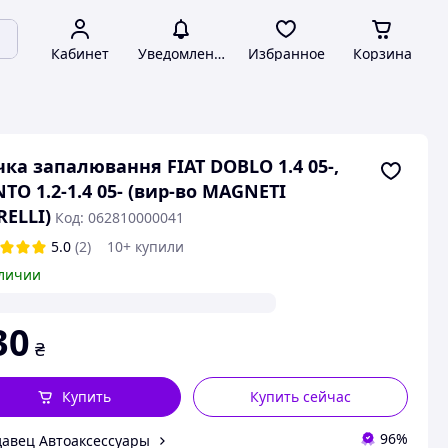
Кабинет
Уведомления
Избранное
Корзина
чка запалювання FIAT DOBLO 1.4 05-,
TO 1.2-1.4 05- (вир-во MAGNETI
ELLI)
Код: 062810000041
5.0
(2)
10+ купили
личии
30
₴
Купить
Купить сейчас
96%
авец Автоаксессуары