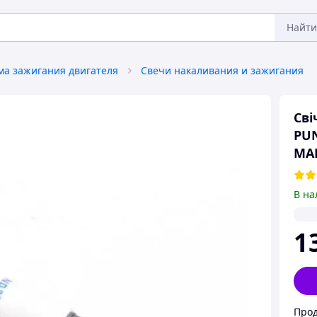
Найти
ма зажигания двигателя
Свечи накаливания и зажигания
Сві
PUN
MAR
В на
1
Прод