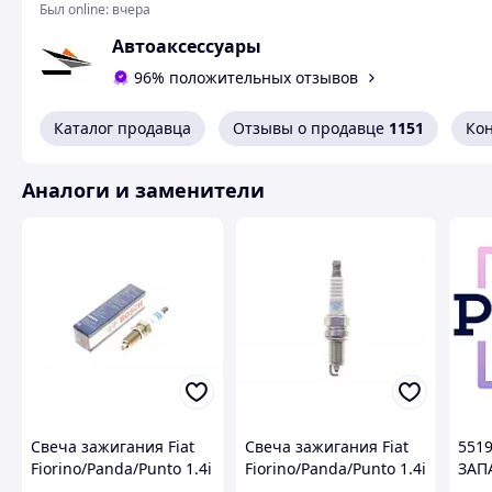
Был online:
вчера
Автоаксессуары
96% положительных отзывов
Каталог продавца
Отзывы о продавце
1151
Ко
Аналоги и заменители
Свеча зажигания Fiat
Свеча зажигания Fiat
5519
Fiorino/Panda/Punto 1.4i
Fiorino/Panda/Punto 1.4i
ЗАП
97- 0242135580 , Bosch
97- (ZKR7A-10/23) 97472
5518