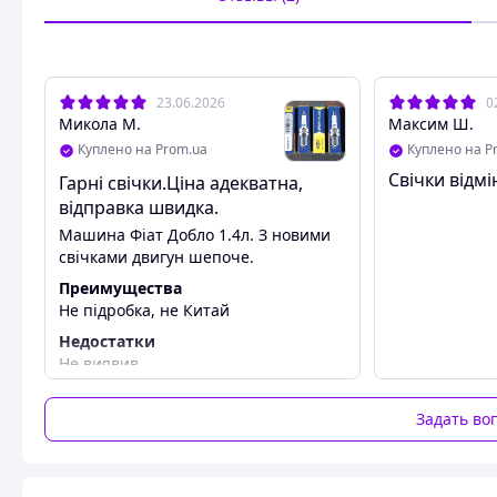
23.06.2026
0
Микола М.
Максим Ш.
Куплено на Prom.ua
Куплено на P
Свічки відмі
Гарні свічки.Ціна адекватна,
відправка швидка.
Машина Фіат Добло 1.4л. З новими
свічками двигун шепоче.
Преимущества
Не підробка, не Китай
Недостатки
Не виявив.
Задать во