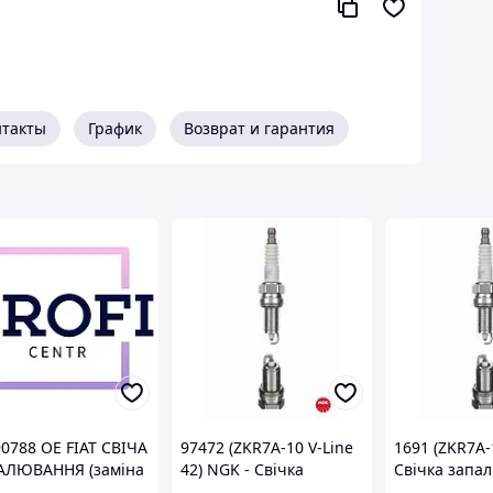
нтакты
График
Возврат и гарантия
0788 OE FIAT СВІЧА
97472 (ZKR7A-10 V-Line
1691 (ZKR7A-
АЛЮВАННЯ (заміна
42) NGK - Свічка
Свічка запа
8857)
запалювання