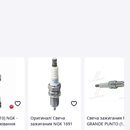
10) NGK -
Оригинал! Свеча
Свеча зажигания FIA
лювання
зажигания NGK 1691
GRANDE PUNTO (1.2.1
ZKR7A-10 - Высшее
05- (вир-во NGK).