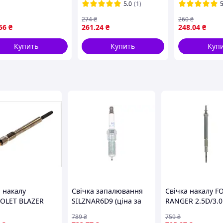
5.0
(1)
5
₴
274
₴
260
₴
56
₴
261
.24
₴
248
.04
₴
Купить
Купить
Куп
а накалу
Свічка запалювання
Свічка накалу F
OLET BLAZER
SILZNAR6D9 (ціна за
RANGER 2.5D/3.
LAND ROVER
1шт) OPEL ASTRA K,
05.06-07.12 BOS
789
₴
759
₴
DER, DISCOVERY
KARL 1.0/1.0LPG/1.4
250 213 008