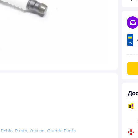
UA
Дос
,
Doblo
,
Punto
,
Ypsilon
,
Grande Punto