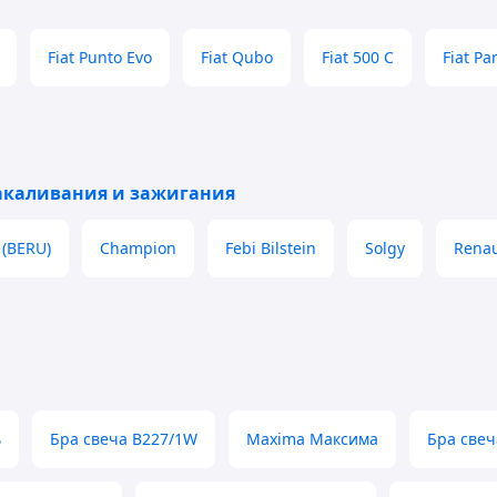
Fiat Punto Evo
Fiat Qubo
Fiat 500 C
Fiat Pa
акаливания и зажигания
 (BERU)
Champion
Febi Bilstein
Solgy
Renau
ь
Бра свеча B227/1W
Maxima Максима
Бра свеч