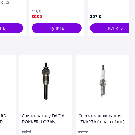
.0
(2)
качество!
(ZKR7A-10)
513
₴
308
₴
307
₴
ить
Купить
Купить
ORD
Свічка накалу DACIA
Свічка запалювання
0D
DOKKER, LOGAN,
LZKAR7A (ціна за 1шт)
CH 0
LOGAN EXPRESS,
CITROEN C2, C3 I, C4,
665
₴
267
₴
LOGAN II, LOGAN MCV,
C4 I, PEUGEOT 1007,