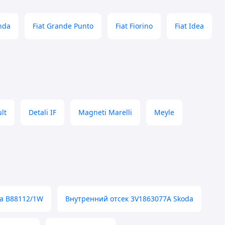
nda
Fiat Grande Punto
Fiat Fiorino
Fiat Idea
lt
Detali IF
Magneti Marelli
Meyle
а B88112/1W
Внутренний отсек 3V1863077A Skoda