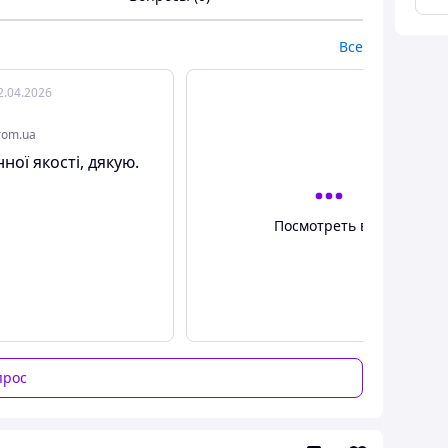
Все
2.04.2026
rom.ua
нної якості, дякую.
Посмотреть все
прос