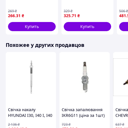
, NGK
269
₴
329
₴
506
266
.31
₴
325
.71
₴
481
.
Купить
Купить
Похожее у других продавцов
Свічка накалу
Свічка запалювання
Свічк
HYUNDAI I30, I40 I, I40
IKR6G11 (ціна за 1шт)
CHEVR
I CW, KONA, TUCSON,
NISSAN PIXO, OPEL
S10, 
2 136
₴
723
₴
637
₴
KIA CEED, OPTIMA,
AGILA B, SUZUKI ALTO
DEFEN