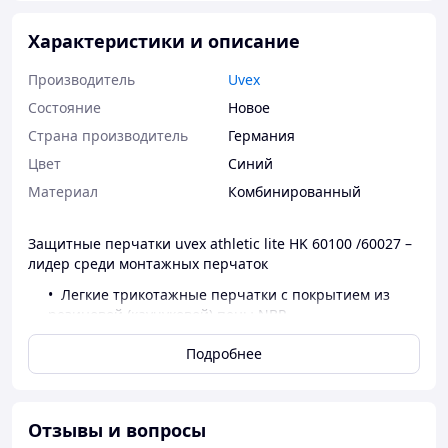
Характеристики и описание
Производитель
Uvex
Состояние
Новое
Страна производитель
Германия
Цвет
Синий
Материал
Комбинированный
Защитные перчатки uvex athletic lite HK 60100 /60027 –
лидер среди монтажных перчаток
Легкие трикотажные перчатки с покрытием из
резиновой (каучуковой) пены NBR
Для точных механических работ
Подробнее
Хорошая стойкость к механическому истиранию
полиамидной подложки и покрытия
Хорошее сцепление в сухих и слегка влажных
местах
Отзывы и вопросы
Высокая воздухопроницаемость