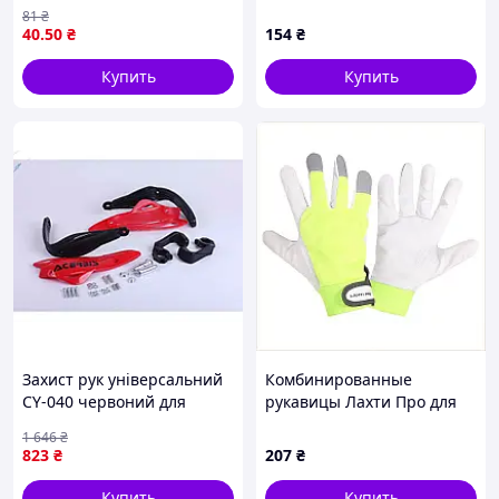
класс, 95%- хлопок,5%-
VECTOR+ XL (10) 35 см
81
₴
полиэстер), разм. 10
40
.50
₴
154
₴
Купить
Купить
Захист рук універсальний
Комбинированные
CY-040 червоний для
рукавицы Лахти Про для
захисту під час роботи і
грузчиков, 84H6836P5
1 646
₴
активного відпочинку
823
₴
207
₴
Купить
Купить