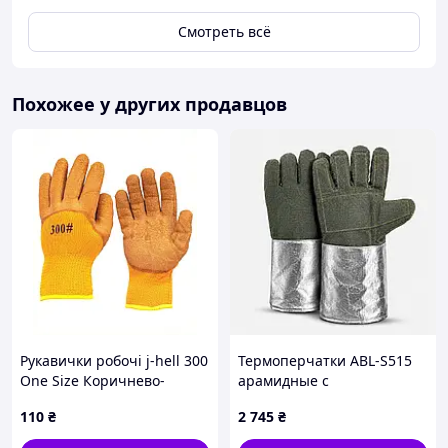
Смотреть всё
Похожее у других продавцов
Рукавички робочі j-hell 300
Термоперчатки ABL-S515
One Size Коричнево-
арамидные с
жовтий (786756)
алюминизированной
110
₴
2 745
₴
882450CM8
крагой выдерживают 1000
градусов