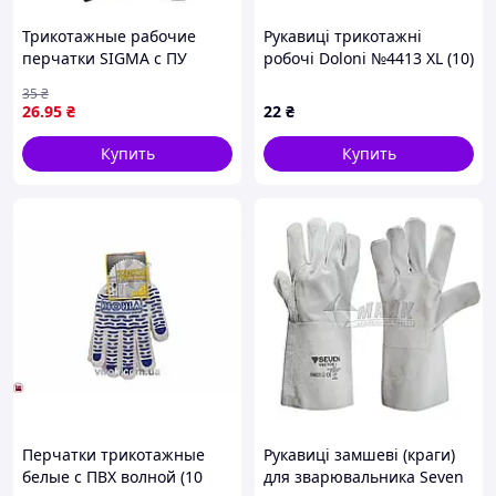
Трикотажные рабочие
Рукавиці трикотажні
перчатки SIGMA с ПУ
робочі Doloni №4413 XL (10)
покрытием (размер 10,
покриття ПВХ крапка сірі
35
₴
сине-черный манжет)
26
.95
₴
22
₴
Купить
Купить
Перчатки трикотажные
Рукавиці замшеві (краги)
белые с ПВХ волной (10
для зварювальника Seven