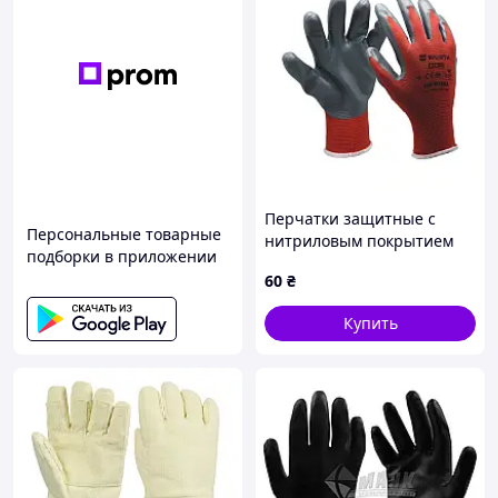
Перчатки защитные с
Персональные товарные
нитриловым покрытием
подборки в приложении
RED NITRILE, пара, размер
60
₴
10 (0899403110)
Купить