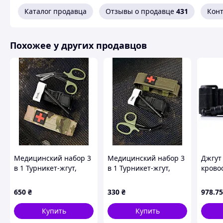
Вес: 76 грамм
Каталог продавца
Отзывы о продавце
431
Кон
Похожее у других продавцов
Медицинский набор 3
Медицинский набор 3
Джгут
в 1 Турникет-жгут,
в 1 Турникет-жгут,
крово
подсумок MOLLE,
подсумок MOLLE,
«Січ-Т
маленькие
маленькие
Tourni
650
₴
330
₴
978
.75
тактические
тактические
механ
медицинские
медицинские
Купить
Купить
ножницы EMT
ножницы EMT олива