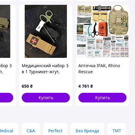
94 см FLAME
бор 3
Медицинский набор 3
Аптечка IFAK, Rhino
т,
в 1 Турникет-жгут,
Rescue
,
подсумок MOLLE,
маленькие
650
₴
4 761
₴
тактические
медицинские
Купить
Купить
лива
ножницы EMT койот
ВТ5410
edical
C&A
Perfect
Без бренда
TMT