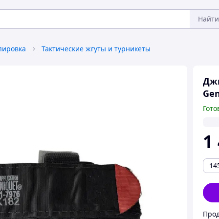
Найти
пировка
Тактические жгуты и турникеты
Джг
Gen
Гото
1
14
Прод