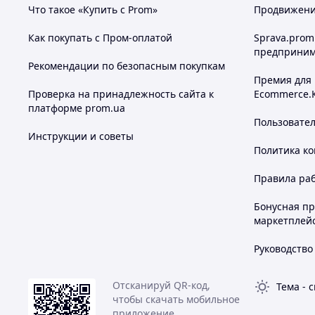
Что такое «Купить с Prom»
Продвижение
Как покупать с Пром-оплатой
Sprava.prom
предприним
Рекомендации по безопасным покупкам
Премия для
Проверка на принадлежность сайта к
Ecommerce.
платформе prom.ua
Пользовате
Инструкции и советы
Политика к
Правила ра
Бонусная п
маркетплей
Руководство
Отсканируй QR-код,
Тема
-
с
чтобы скачать мобильное
приложение