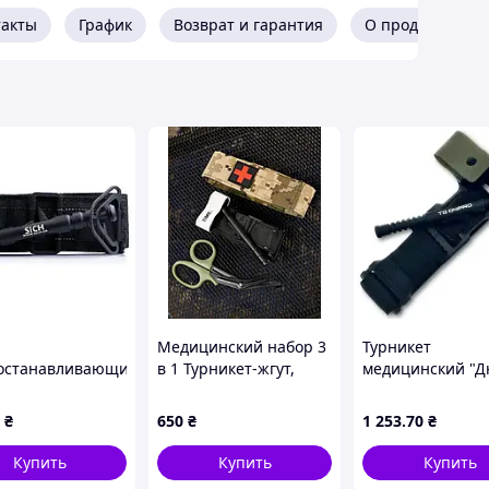
такты
График
Возврат и гарантия
О продавце
Медицинский набор 3
Турникет
останавливающий
в 1 Турникет-жгут,
медицинский "Д
урнікет» (SICH
подсумок MOLLE,
51-031-D MDR
quet),
маленькие
₴
650
₴
1 253
.70
₴
ический
тактические
медицинские
Купить
Купить
Купить
ножницы EMT пиксель