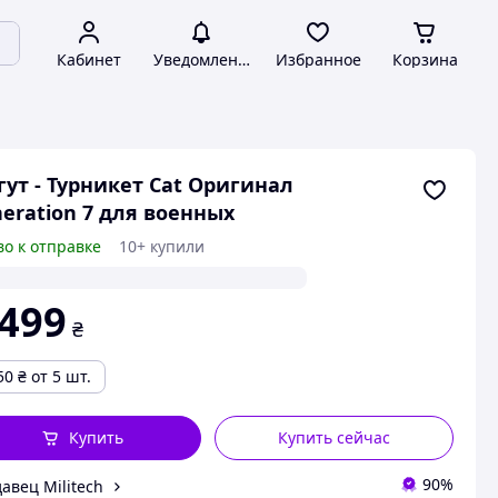
Кабинет
Уведомления
Избранное
Корзина
ут - Турникет Cat Оригинал
eration 7 для военных
во к отправке
10+ купили
 499
₴
50
₴
от 5 шт.
Купить
Купить сейчас
90%
авец Militech