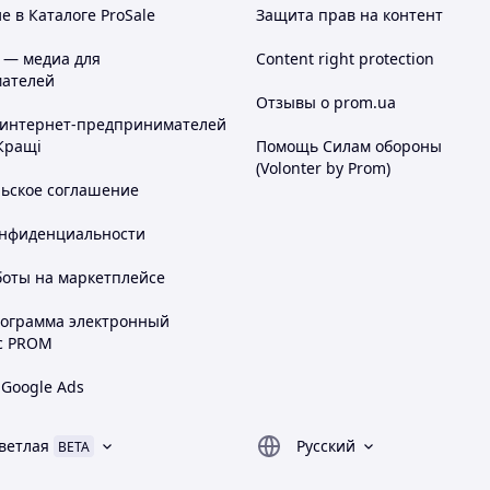
 в Каталоге ProSale
Защита прав на контент
 — медиа для
Content right protection
ателей
Отзывы о prom.ua
 интернет-предпринимателей
Кращі
Помощь Силам обороны
(Volonter by Prom)
льское соглашение
онфиденциальности
боты на маркетплейсе
рограмма электронный
с PROM
 Google Ads
ветлая
Русский
BETA