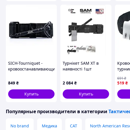
мультикам ВТ5407
ВТ5411
SICH-Tourniquet -
Турнікет SAM XT в
Крово
кровоостанавливающий
наявності 1шт
турни
жгут-турникет «СИЧ»
пласт
691
₴
и лип
849
₴
2 084
₴
519
₴
CAT
Comba
Купить
Купить
Seli 
Популярные производители
в категории
Тактиче
No brand
Медика
CAT
North American Res