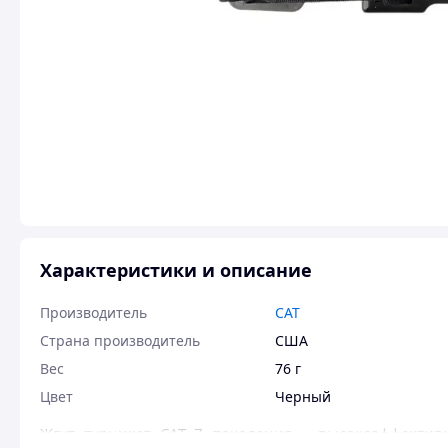
Характеристики и описание
Производитель
CAT
Страна производитель
США
Вес
76 г
Цвет
Черный
Жгут турникет САТ 7 поколения – высокоэффектив