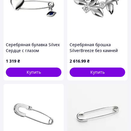
Серебряная булавка Silvex
Серебряная брошка
Сердце с глазом
SilverBreeze без камней
БР2ФС/020
(2107132) D7-2026
1 319
₴
2 616
.99
₴
Купить
Купить