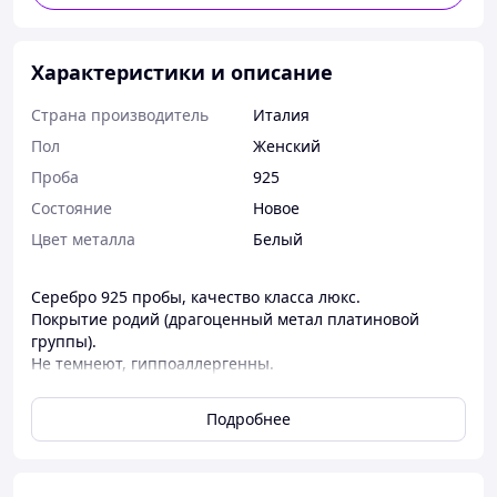
Характеристики и описание
Страна производитель
Италия
Пол
Женский
Проба
925
Состояние
Новое
Цвет металла
Белый
Серебро 925 пробы, качество класса люкс.
Покрытие родий (драгоценный метал платиновой
группы).
Не темнеют, гиппоаллергенны.
Бесплатная упаковка: серебряный мешочек для
украшений и брендированый футляр.
Подробнее
За 12 лет работы мы сделали чуточку счастливей
больше 150 тысяч благодарных женщин.
Действующие магазины ExcluSilver находятся в Киеве