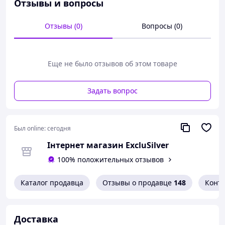
Отзывы и вопросы
в:
ТРЦ Sky Mall
Отзывы (0)
Вопросы (0)
ТРЦ РайоN
ТРЦ Проспект
Больше украшений, фото и видео представлено на
нашей странице инстаграм
Еще не было отзывов об этом товаре
https://www.instagram.com/exclusilver
Задать вопрос
Был online:
сегодня
Інтернет магазин ExcluSilver
100% положительных отзывов
Каталог продавца
Отзывы о продавце
148
Конт
Доставка