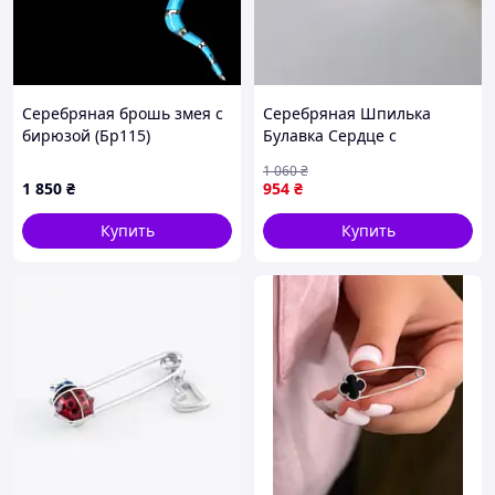
Серебряная брошь змея с
Серебряная Шпилька
бирюзой (Бр115)
Булавка Сердце с
подвеской Глазик с синим
1 060
₴
камнем серебро 925 пробы
1 850
₴
954
₴
Родированное бр2фс/020
1.00г
Купить
Купить