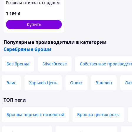
Розовая птичка с сердцем
БР2Р/043
1 194
₴
Купить
Популярные производители
в категории
Серебряные броши
Без бренда
SilverBreeze
Собственное производст
Элис
Харьков Цепь
Оникс
Эшелон
Ла
ТОП теги
Брошка черная с позолотой
Брошка цветок розы