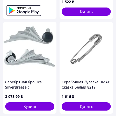
1 522
₴
Купить
Серебряная брошка
Серебряная булавка UMAX
SilverBreeze с
Сказка Белый 8219
натуральным жемчугом
3 078
.99
₴
1 616
₴
(1975503) D1-2026
Купить
Купить