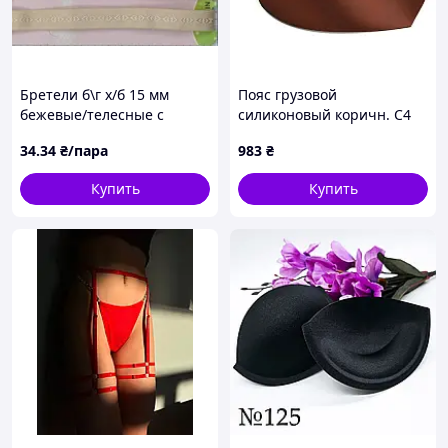
Бретели б\г х/б 15 мм
Пояс грузовой
бежевые/телесные с
силиконовый коричн. C4
узором
PLASTIC STANDARD
34
.34
₴/пара
983
₴
BUCKLE, 140 см, пряжка
пластик. быстросъемник.
Купить
Купить