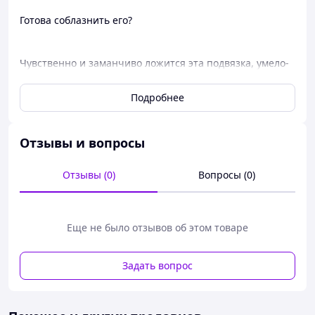
Готова соблазнить его?
Чувственно и заманчиво ложится эта подвязка, умело-
соблазняющая роскошным дизайном. Великолепная
кромка из кружева окружит Вас лестью из нежных
Подробнее
рюшей. Бант из сверкающего сатина кокетливо и
многообещающе украшает эластичную подвязку.
Отзывы и вопросы
ЦВЕТ – чёрный, белый
Отзывы (0)
Вопросы (0)
РАЗМЕР - S\M\L. ( обьём бёдра до 75 см )
КОД товара – 330-001
Еще не было отзывов об этом товаре
Задать вопрос