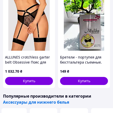
ALLUNES crotchless garter
Бретели - портупея для
belt Obsessive Пояс для
бюстгальтера съемные.
чулок с открытыми
Цвет - Черный
1 032
.70
₴
149
₴
трусиками
Купить
Купить
Популярные производители
в категории
Аксессуары для нижнего белья