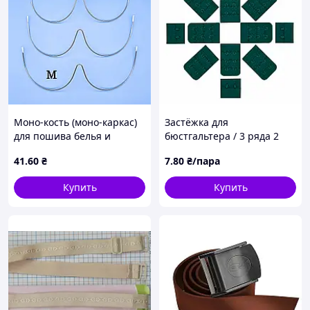
Моно-кость (моно-каркас)
Застёжка для
для пошива белья и
бюстгальтера / 3 ряда 2
одежды / размер M / заказ
крючка / цвет изумруд /
41
.60
₴
7
.80
₴/пара
от 1 штуки
заказ от 1 пары
Купить
Купить