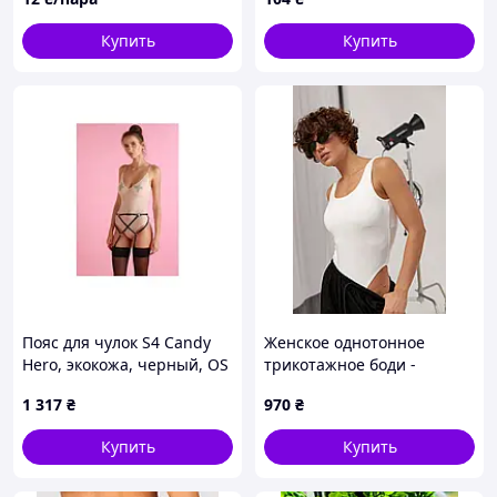
заказ от 1 пары
см
Купить
Купить
Пояс для чулок S4 Candy
Женское однотонное
Hero, экокожа, черный, OS
трикотажное боди -
молочный цвет, ONE SIZE
1 317
₴
970
₴
(имеется размеры)
Купить
Купить