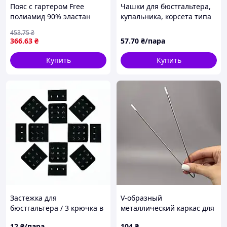
Пояс с гартером Free
Чашки для бюстгальтера,
полиамид 90% эластан
купальника, корсета типа
10% Красный (943452)
"балконет" с PUSH-UP без
453
.75
₴
косточек / чёрный /
366
.63
₴
57
.70
₴/пара
размер № 125
Купить
Купить
Застежка для
V-образный
бюстгальтера / 3 крючка в
металлический каркас для
3 ряда / цвет чёрный /
бюстгальтера и платьев 18
12
₴/пара
104
₴