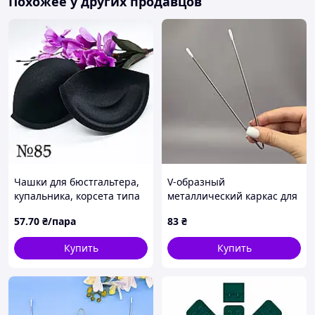
Похожее у других продавцов
Чашки для бюстгальтера,
V-образный
купальника, корсета типа
металлический каркас для
"балконет" с PUSH-UP без
бюстгальтера и платьев 15
57
.70
₴/пара
83
₴
косточек / чёрный /
см
размер № 85
Купить
Купить