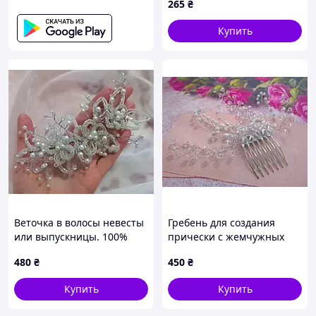
265
₴
Купить
Веточка в волосы невесты
Гребень для создания
или выпускницы. 100%
прически с жемчужных
ручная работа
бусин
480
₴
450
₴
Купить
Купить