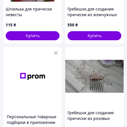
Шпилька для прически
Гребешок для создания
невесты
прически из жемчужных
бусин
115
₴
550
₴
Купить
Купить
Гребешок для создания
Персональные товарные
прически из розовых
подборки в приложении
жемчужных бусин