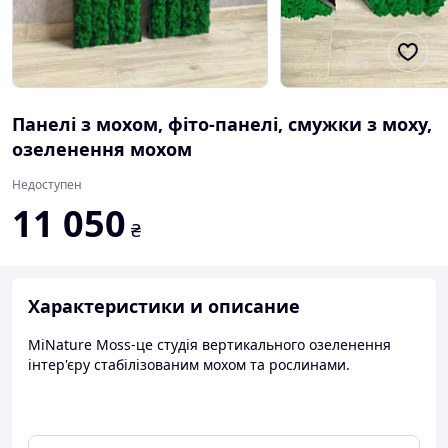
Панелі з мохом, фіто-панелі, смужки з моху,
озеленення мохом
Недоступен
11 050
₴
Характеристики и описание
MiNature Moss-це студія вертикального озеленення
інтер'єру стабілізованим мохом та рослинами.
На фото зображені встаки з моху преміум класу у
металеву конструкцію для дзеркала.