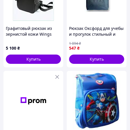
Графитовый рюкзак из
Рюкзак Оксфорд для учебы
зернистой кожи Wings
и прогулок стильный и
8T132M311
прочный с множеством
1 094
₴
карманов
5 100
₴
547
₴
Купить
Купить