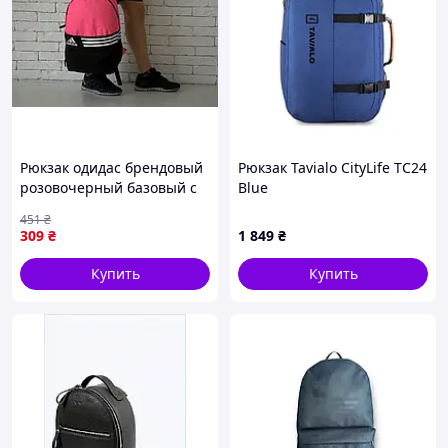
Рюкзак одидас брендовый
Рюкзак Tavialo CityLife TC24
розовочерный базовый с
Blue
логотипом Adidas Salex
451
₴
Рюкзак одідас брендовий
309
₴
1 849
₴
рожево чорний базовий з
логотипом
Купить
Купить