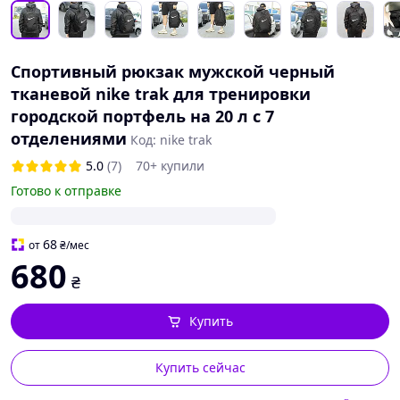
Спортивный рюкзак мужской черный
тканевой nike trak для тренировки
городской портфель на 20 л с 7
отделениями
Код: nike trak
5.0
(7)
70+ купили
Готово к отправке
68
от
₴
/мес
680
₴
Купить
Купить сейчас