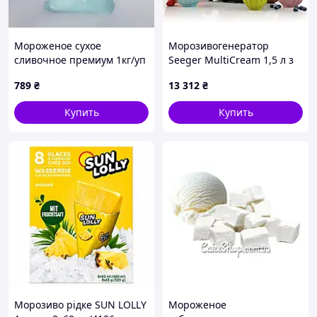
Мороженое сухое
Морозивогенератор
сливочное премиум 1кг/уп
Seeger MultiCream 1,5 л з
– 2 шт. Код/Артикул
10 функціями для
789
₴
13 312
₴
мс00001ёё
морозива | сорбету,
джелато, молочних
Купить
Купить
коктейлів, слюші та
замороженог
Морозиво рідке SUN LOLLY
Мороженое