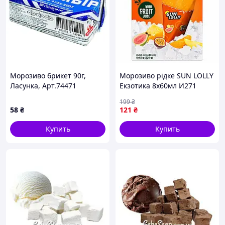
Морозиво брикет 90г,
Морозиво рідке SUN LOLLY
Ласунка, Арт.74471
Екзотика 8х60мл И271
199
₴
58
₴
121
₴
Купить
Купить