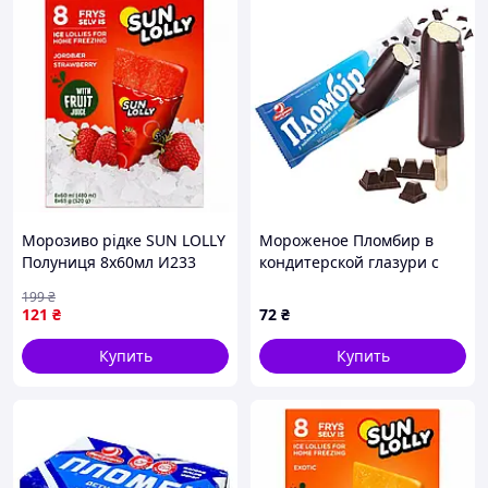
Морозиво рідке SUN LOLLY
Мороженое Пломбир в
Полуниця 8х60мл И233
кондитерской глазури с
какао 75г, Ласкунка,
199
₴
Арт.74470
121
₴
72
₴
Купить
Купить