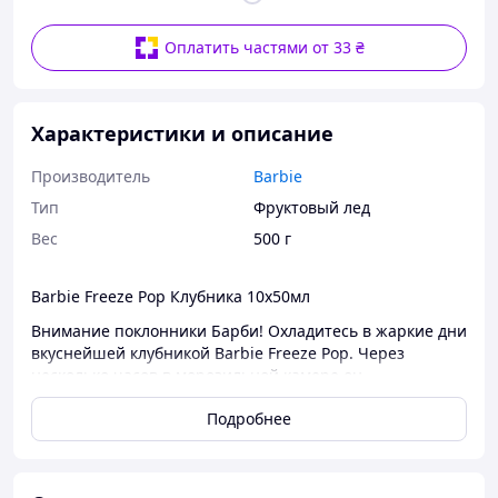
Оплатить частями от 33 ₴
Характеристики и описание
Производитель
Barbie
Тип
Фруктовый лед
Вес
500 г
Barbie Freeze Pop Клубника 10х50мл
Внимание поклонники Барби! Охладитесь в жаркие дни
вкуснейшей клубникой Barbie Freeze Pop. Через
несколько часов в морозильной камере он
превращается в освежающий водяной лед. Фруктовый
Подробнее
вкус клубники доставит удовольствие как маленьким,
так и большим сладкоежкам. В упаковке 10 палочек
мороженого в индивидуальной упаковке.
Состав: вода, сахар, концентрат фруктового сока 2%