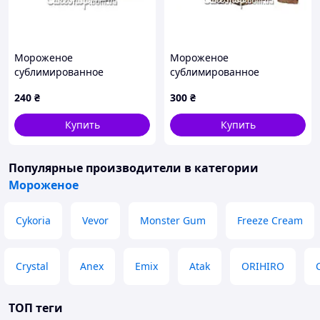
Мороженое
Мороженое
сублимированное
сублимированное
Пломбир, 50 г
Шоколад, 50 г
240
₴
300
₴
Купить
Купить
Популярные производители
в категории
Мороженое
Cykoria
Vevor
Monster Gum
Freeze Cream
Crystal
Anex
Emix
Atak
ORIHIRO
ТОП теги