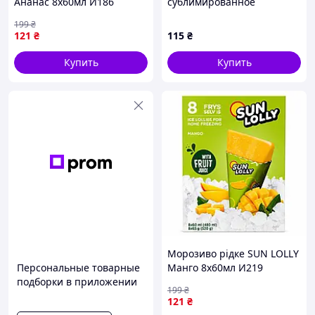
Ананас 8х60мл И186
сублимированное
Пломбир, 20 г
199
₴
121
₴
115
₴
Купить
Купить
Морозиво рідке SUN LOLLY
Персональные товарные
Манго 8х60мл И219
подборки в приложении
199
₴
121
₴