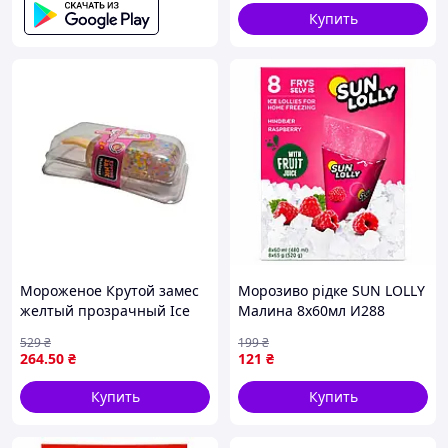
Купить
Мороженое Крутой замес
Морозиво рідке SUN LOLLY
желтый прозрачный Ice
Малина 8х60мл И288
Cream T25377 ТМ
529
₴
199
₴
MONSTERGUM
264
.50
₴
121
₴
Купить
Купить