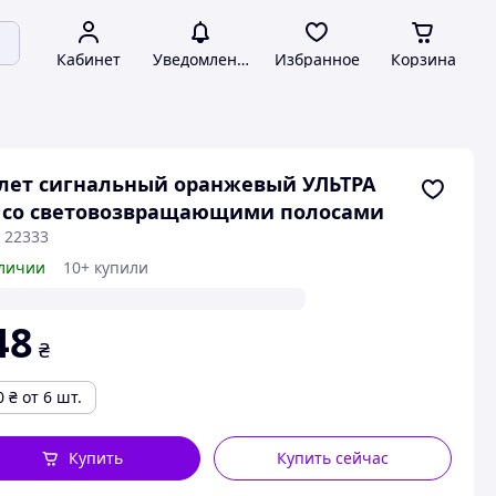
Кабинет
Уведомления
Избранное
Корзина
лет сигнальный оранжевый УЛЬТРА
 со световозвращающими полосами
 22333
личии
10+ купили
48
₴
0
₴
от 6 шт.
Купить
Купить сейчас