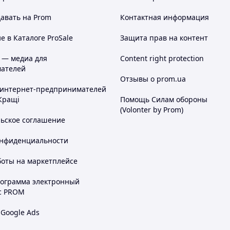
авать на Prom
Контактная информация
 в Каталоге ProSale
Защита прав на контент
 — медиа для
Content right protection
ателей
Отзывы о prom.ua
 интернет-предпринимателей
Кращі
Помощь Силам обороны
(Volonter by Prom)
льское соглашение
онфиденциальности
боты на маркетплейсе
рограмма электронный
с PROM
 Google Ads