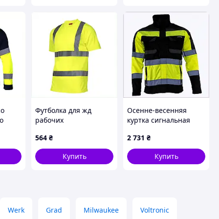
со
Футболка для жд
Осенне-весенняя
о
рабочих
куртка сигнальная
я XL,
светоотражающая
Lahti Pro 3XL
564
₴
2 731
₴
желтая, 7E753430AC
8X405B109
Купить
Купить
Werk
Grad
Milwaukee
Voltronic