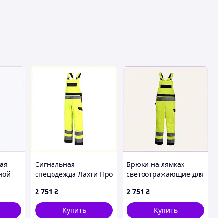
ая
Сигнальная
Брюки на лямках
ной
спецодежда Лахти Про
светоотражающие для
в
41107 S лимонный
ремонта дорог,
2 751
₴
2 751
₴
цвет, B766TT8283
P766E8287
Купить
Купить