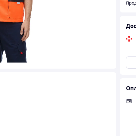
Дос
Опл