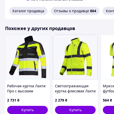
Похожие товары по характеристикам
Каталог продавца
Отзывы о продавце
864
Кон
Похожее у других продавцов
Рабочая куртка Лахти
Светоотражающая
Мужск
Про с высоким
куртка флисовая Лахти
футбол
воротником стойкой,
Про XL желтая
защит
2 731
₴
2 279
₴
564
₴
840XH5106
8P21EK8234
Купить
Купить