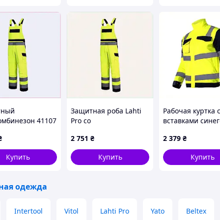
тный
Защитная роба Lahti
Рабочая куртка 
омбинезон 41107
Pro со
вставками синег
аботы в темное
светоотражающими
цвета сигнальна
₴
2 751
₴
2 379
₴
, 7PM668288
полосами XL
78BX0214P6
766AM8286
Купить
Купить
Купить
ная одежда
Intertool
Vitol
Lahti Pro
Yato
Beltex