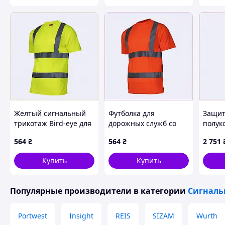
Желтый сигнальный
Футболка для
Защи
трикотаж Bird-eye для
дорожных служб со
полук
склада Лахти Про
светоотражателями 48
для р
564
₴
564
₴
2 751
77HK53434K
7P7534B24
время
Купить
Купить
Популярные производители
в категории
Сигналь
Portwest
Insight
REIS
SIZAM
Wurth