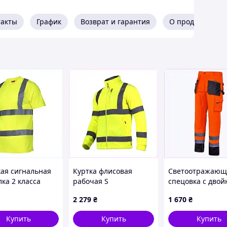
такты
График
Возврат и гарантия
О продавце
ая сигнальная
Куртка флисовая
Светоотражающ
ка 2 класса
рабочая S
спецовка с двой
ы 7HM753435
светоотражающая,
прошивкой шво
2 279
₴
1 670
₴
82182TPT31
M84XX05119
Купить
Купить
Купить