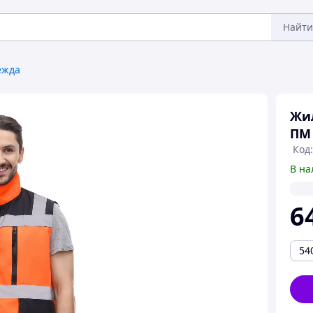
Найти
ежда
Жи
ПМ
Код:
В на
6
54