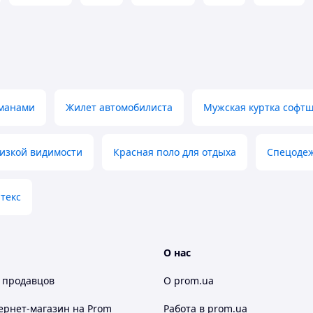
рманами
Жилет автомобилиста
Мужская куртка софт
низкой видимости
Красная поло для отдыха
Спецодеж
текс
О нас
 продавцов
О prom.ua
ернет-магазин
на Prom
Работа в prom.ua