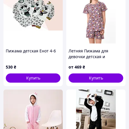
Пижама детская Енот 4-6
Летняя Пижама для
девочки детская и
подростковая, футболка и
530
₴
от
469
₴
шорты, кулир, 100%
хлопок, 140см, 146см,
Купить
Купить
152см, 158см, 164см, 170
см