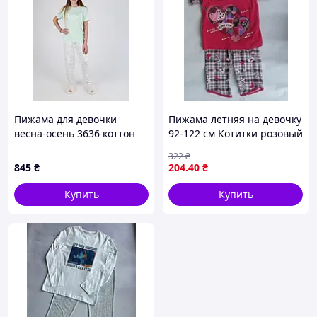
Пижама для девочки
Пижама летняя на девочку
весна-осень 3636 коттон
92-122 см Котитки розовый
белый/мятный
322
₴
Heart,рубчик 176(р)
845
₴
204
.40
₴
Купить
Купить