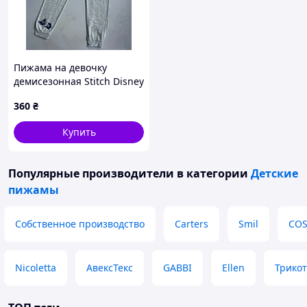
Пижама на девочку
демисезонная Stitch Disney
Primark р.146 см (10-11 лет)
360
₴
Купить
Популярные производители
в категории
Детские
пижамы
Собственное производство
Carters
Smil
COS
Nicoletta
АвексТекс
GABBI
Ellen
Трико