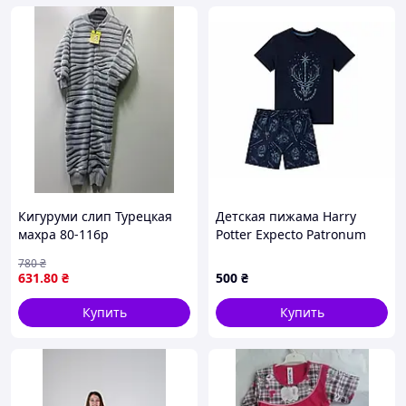
Кигуруми слип Турецкая
Детская пижама Harry
махра 80-116р
Potter Expecto Patronum
для девочки, футболка и
780
₴
шорты, 158/164, темно-
631
.80
₴
500
₴
синяя
Купить
Купить