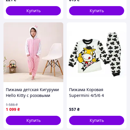
158-164 (12-14 лет), цвет
голубой
Купить
Купить
Пижама детская Кигуруми
Пижама Коровая
Hello Kitty с розовыми
Supermini 4/5/6 4
сердечками Kigurumi
1 586
₴
DBUY Піжама дитяча
1 099
₴
557
₴
Кігурумі Hello Kitty з
рожевими сердечками
Купить
Купить