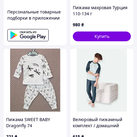
Пижама махровая Турция
Персональные товарные
110-134 г
подборки в приложении
980
₴
Купить
Пижама SWEET BABY
Велюровый пижамный
Dragonfly 74
комплект / домашний
костюм Esmara Kids, рост
221
₴
615
₴