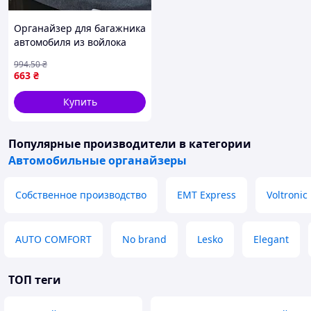
Органайзер для багажника
автомобиля из войлока
50х25х15 см для хранения
994
.50
₴
вещей и аксессуаров
663
₴
FLAME
Купить
Популярные производители
в категории
Автомобильные органайзеры
Собственное производство
EMT Express
Voltronic
AUTO COMFORT
No brand
Lesko
Elegant
ТОП теги