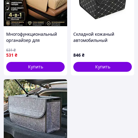
Многофункциональный
Складной кожаный
органайзер для
автомобильный
автомобиля 4-в-1:
органайзер 330*320*300,
631
₴
подставка для салфеток,
Black-Gold
531
₴
846
₴
утолщенная накладка для
центрального
Купить
Купить
подлокотника