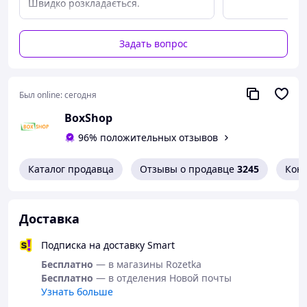
специальные защелки предотвращают случайное
Швидко розкладається.
раскрытие в сложенном состоянии. Характеристики:
Расположение: багажник
Задать вопрос
Складная конструкция
Метод крепления - застежка
Материал - ткань Оксфорд
Количество отделений: 2
Был online:
сегодня
Объем: 50,00 л
Размеры: 56*40*26 см
BoxShop
96% положительных отзывов
Каталог продавца
Отзывы о продавце
3245
Кон
Доставка
Подписка на доставку Smart
Бесплатно
— в магазины Rozetka
Бесплатно
— в отделения Новой почты
Узнать больше