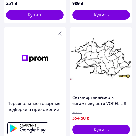
351
₴
989
₴
отделения, 0,5кг, Gray
Купить
Купить
Сетка-органайзер к
Персональные товарные
багажнику авто VOREL с 8
подборки в приложении
крюками, полипропилен,
709
₴
90 х 90 см [50]
354
.50
₴
Купить