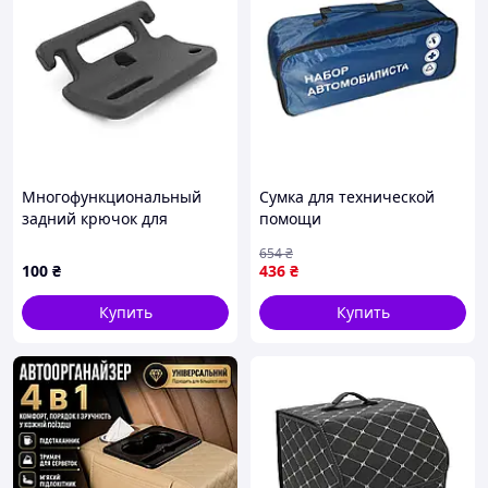
Многофункциональный
Сумка для технической
задний крючок для
помощи
подголовника спинки
водоотталкивающая
654
₴
автомобиля, Black
компактная для
100
₴
436
₴
автомобилистов и
активного отдыха FLAME
Купить
Купить