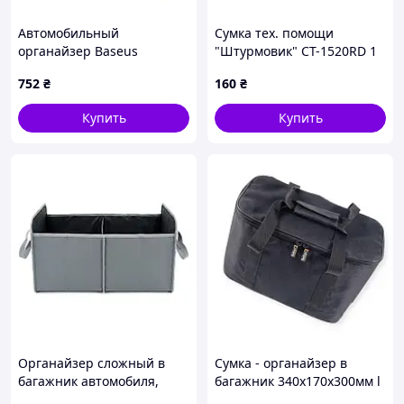
Автомобильный
Сумка тех. помощи
органайзер Baseus
"Штурмовик" СТ-1520RD 1
OrganizeFun Series Car
отделение (52х22х13см)
752
₴
160
₴
Console Storage Organizer
Frosted Gray
Купить
Купить
Органайзер сложный в
Сумка - органайзер в
багажник автомобиля,
багажник 340х170х300мм l
600x330х330mm, 60L, 3
beltex черная