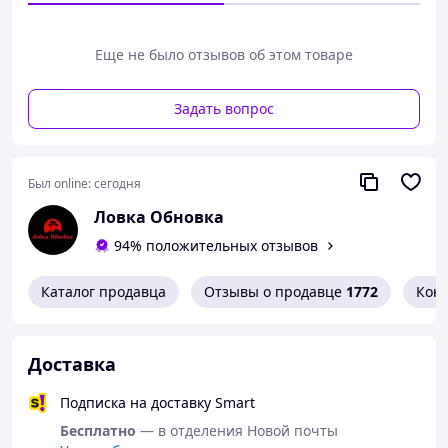
Длина 70см
Шаговый шов 47см
Талия 30см, тянется
Еще не было отзывов об этом товаре
Полуобхват бёдер 50см
Задать вопрос
Был online:
сегодня
Ловка Обновка
94% положительных отзывов
Каталог продавца
Отзывы о продавце
1772
Кон
Доставка
Подписка на доставку Smart
Бесплатно
— в отделения Новой почты