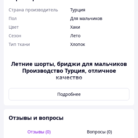
Страна производитель
Турция
Пол
Для мальчиков
Цвет
Хаки
Сезон
Лето
Тип ткани
Хлопок
Летние шорты, бриджи для мальчиков
Производство Турция, отличное
качество
Ткань Хлопок, очень легкие, дышащие
Пояс резинка, тянется
Подробнее
Внизу штанина на резинке, можно
регулировать
Есть два карманами на молнии и сзади
Отзывы и вопросы
два на липучке
В наличии размер 10-12 лет
Отзывы (0)
Вопросы (0)
Замеры