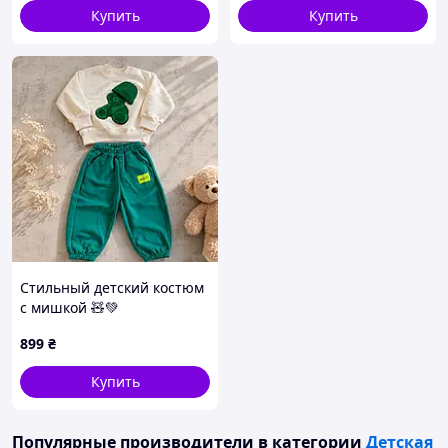
Купить
Купить
Стильный детский костюм
с мишкой 🧸💚
Комфортный костюм для
899
₴
малышей
Купить
Популярные производители
в категории
Детская